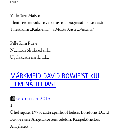
teater
Valle-Sten Maiste
Identiteet moodsate vabaduste ja pragmaatilisuse ajastul
Theatrumi „Kaks ema” ja Musta Kasti „Persona”
Pille-Riin Purje
Naeratus õhukesel sillal
Ugala teatri näitlejad…
MÄRKMEID DAVID BOWIE’ST KUI
FILMINÄITLEJAST
september 2016
1
Ühel sajusel 1975. aasta aprilliööl helises Londonis David
Bowie naise Angela korteris telefon. Kaugekõne Los
Angelesest.…