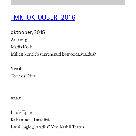
TMK_OKTOOBER_2016
oktoober, 2016
Avaveerg
Madis Kolk
Millest kõneleb suurenenud komöödiavajadus?
Vastab
Toomas Edur
teater
Luule Epner
Kaks tundi „Paradiisis”
Lauri Lagle „Paradiis” Von Krahli Teatris