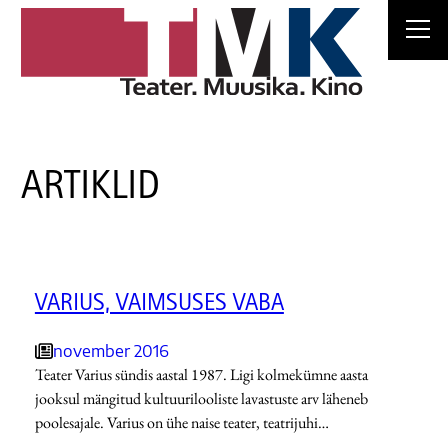
Liigu
sisu
juurde
ARTIKLID
VARIUS, VAIMSUSES VABA
november 2016
Teater Varius sündis aastal 1987. Ligi kolmekümne aasta
jooksul mängitud kultuurilooliste lavastuste arv läheneb
poolesajale. Varius on ühe naise teater, teatrijuhi…