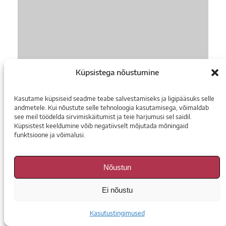
Küpsistega nõustumine
Kasutame küpsiseid seadme teabe salvestamiseks ja ligipääsuks selle
andmetele. Kui nõustute selle tehnoloogia kasutamisega, võimaldab
see meil töödelda sirvimiskäitumist ja teie harjumusi sel saidil.
Küpsistest keeldumine võib negatiivselt mõjutada mõningaid
funktsioone ja võimalusi.
Nõustun
Ei nõustu
Kasutustingimused