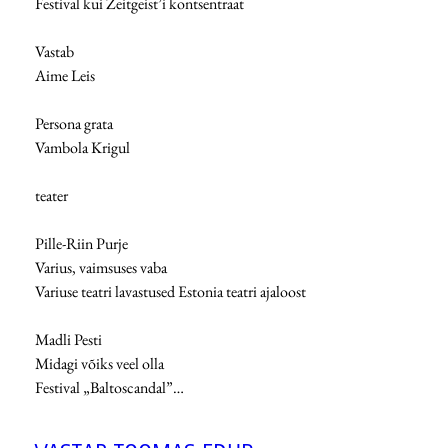
Festival kui Zeitgeist’i kontsentraat
Vastab
Aime Leis
Persona grata
Vambola Krigul
teater
Pille-Riin Purje
Varius, vaimsuses vaba
Variuse teatri lavastused Estonia teatri ajaloost
Madli Pesti
Midagi võiks veel olla
Festival „Baltoscandal”…