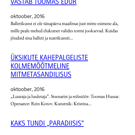
VASTAB TOOMAS EDUR
oktoober, 2016
Balletikunst ei ole tänapäeva maailmas just mitte esimene ala,
mille peale mehed elukutset valides tormi jooksevad. Kuidas
jõudsid sina balleti ja teatrikunsti…
ÜKSIKUTE KAHEPALGELISTE
KOLMEMÕÕTMELINE
MITMETASANDILISUS
oktoober, 2016
„Luuraja ja luuletaja”. Stsenarist ja režissöör: Toomas Hussar.
Operaator: Rein Kotov. Kunstnik: Kristina…
KAKS TUNDI „PARADIISIS”