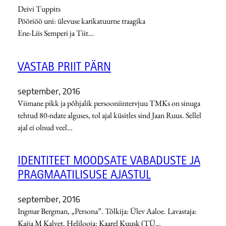
Deivi Tuppits
Pööriöö uni: ülevuse karikatuurne traagika
Ene-Liis Semperi ja Tiit…
VASTAB PRIIT PÄRN
september, 2016
Viimane pikk ja põhjalik persooniintervjuu TMKs on sinuga
tehtud 80-ndate alguses, tol ajal küsitles sind Jaan Ruus. Sellel
ajal ei olnud veel…
IDENTITEET MOODSATE VABADUSTE JA
PRAGMAATILISUSE AJASTUL
september, 2016
Ingmar Bergman, „Persona”. Tõlkija: Ülev Aaloe. Lavastaja:
Kaija M Kalvet. Helilooja: Kaarel Kuusk (TÜ…