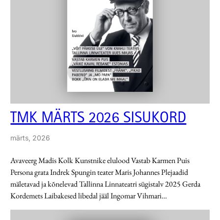
TMK MÄRTS 2026 SISUKORD
märts, 2026
Avaveerg Madis Kolk Kunstnike elulood Vastab Karmen Puis
Persona grata Indrek Spungin teater Maris Johannes Plejaadid
mäletavad ja kõnelevad Tallinna Linnateatri sügistalv 2025 Gerda
Kordemets Laibakesed libedal jääl Ingomar Vihmari…