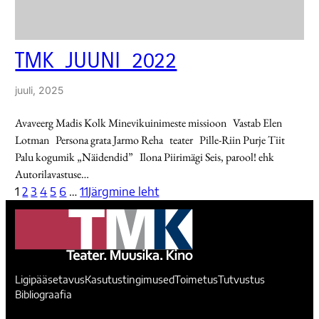
TMK_JUUNI_2022
juuli, 2025
Avaveerg Madis Kolk Minevikuinimeste missioon Vastab Elen
Lotman Persona grata Jarmo Reha teater Pille-Riin Purje Tiit
Palu kogumik „Näidendid” Ilona Piirimägi Seis, parool! ehk
Autorilavastuse…
1
2
3
4
5
6
…
11
Järgmine leht
Ligipääsetavus
Kasutustingimused
Toimetus
Tutvustus
Bibliograafia