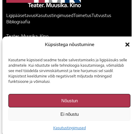
Ligipääsetavus
Kasutustingimused
Toimetus
Tutvustus
Bibliograafia
Teater. Muusika. Kino
Küpsistega nõustumine
Voorimehe 9, 10146, Tallinn
madis@temuki.ee
Kasutame küpsiseid seadme teabe salvestamiseks ja ligipääsuks selle
andmetele. Kui nõustute selle tehnoloogia kasutamisega, võimaldab
Instagram
Facebook
see meil töödelda sirvimiskäitumist ja teie harjumusi sel saidil.
Küpsistest keeldumine võib negatiivselt mõjutada mõningaid
funktsioone ja võimalusi.
Tellimine
E-ajakirjad
Nõustun
Arhiiv Digaris
Ei nõustu
1K
DIGITAL
Kasutustingimused