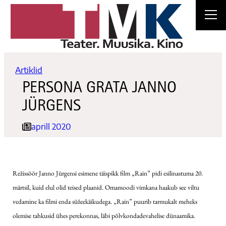
Liigu
sisu
juurde
Artiklid
PERSONA GRATA JANNO
JÜRGENS
aprill 2020
Režissöör Janno Jürgensi esimene täispikk film „Rain” pidi esilinastuma 20.
märtsil, kuid elul olid teised plaanid. Omamoodi vimkana haakub see viltu
vedamine ka filmi enda süžeekäikudega. „Rain” puurib tarmukalt meheks
olemise tahkusid ühes perekonnas, läbi põlvkondadevahelise dünaamika.