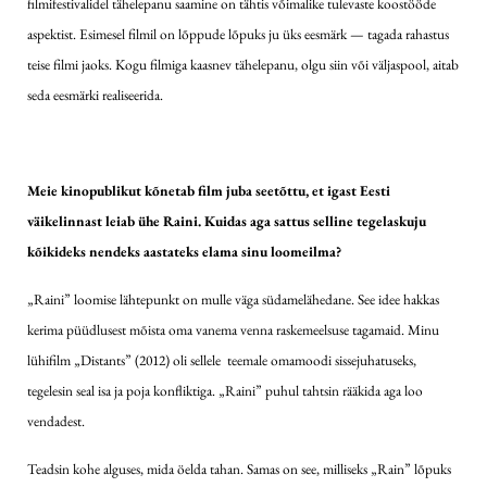
filmifestivalidel tähelepanu saamine on tähtis võimalike tulevaste koostööde
aspektist. Esimesel filmil on lõppude lõpuks ju üks eesmärk — tagada rahastus
teise filmi jaoks. Kogu filmiga kaasnev tähelepanu, olgu siin või väljaspool, aitab
seda eesmärki realiseerida.
Meie kinopublikut kõnetab film juba seetõttu, et igast Eesti
väikelinnast leiab ühe Raini. Kuidas aga sattus selline tegelaskuju
kõikideks nendeks aastateks elama sinu loomeilma?
„Raini” loomise lähtepunkt on mulle väga südamelähedane. See idee hakkas
kerima püüdlusest mõista oma vanema venna raskemeelsuse tagamaid. Minu
lühifilm „Distants” (2012) oli sellele teemale omamoodi sissejuhatuseks,
tegelesin seal isa ja poja konfliktiga. „Raini” puhul tahtsin rääkida aga loo
vendadest.
Teadsin kohe alguses, mida öelda tahan. Samas on see, milliseks „Rain” lõpuks