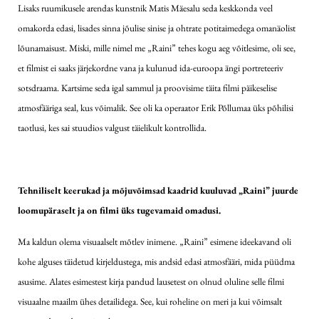
Lisaks ruumikusele arendas kunstnik Matis Mäesalu seda keskkonda veel
omakorda edasi, lisades sinna jõulise sinise ja ohtrate potitaimedega omanäolist
lõunamaisust. Miski, mille nimel me „Raini” tehes kogu aeg võitlesime, oli see,
et filmist ei saaks järjekordne vana ja kulunud ida-euroopa ängi portreteeriv
sotsdraama. Kartsime seda igal sammul ja proovisime täita filmi päikeselise
atmosfääriga seal, kus võimalik. See oli ka operaator Erik Põllumaa üks põhilisi
taotlusi, kes sai stuudios valgust täielikult kontrollida.
Tehniliselt keerukad ja mõjuvõimsad kaadrid kuuluvad „Raini” juurde
loomupäraselt ja on filmi üks tugevamaid omadusi.
Ma kaldun olema visuaalselt mõtlev inimene. „Raini” esimene ideekavand oli
kohe alguses täidetud kirjeldustega, mis andsid edasi atmosfääri, mida püüdma
asusime. Alates esimestest kirja pandud lausetest on olnud oluline selle filmi
visuaalne maailm ühes detailidega. See, kui roheline on meri ja kui võimsalt