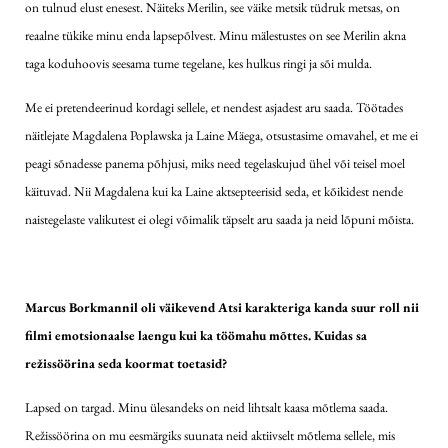
on tulnud elust enesest. Näiteks Merilin, see väike metsik tüdruk metsas, on
reaalne tükike minu enda lapsepõlvest. Minu mälestustes on see Merilin akna
taga koduhoovis seesama tume tegelane, kes hulkus ringi ja sõi mulda.
Me ei pretendeerinud kordagi sellele, et nendest asjadest aru saada. Töötades
näitlejate Magdalena Poplawska ja Laine Mäega, otsustasime omavahel, et me ei
peagi sõnadesse panema põhjusi, miks need tegelaskujud ühel või teisel moel
käituvad. Nii Magdalena kui ka Laine aktsepteerisid seda, et kõikidest nende
naistegelaste valikutest ei olegi võimalik täpselt aru saada ja neid lõpuni mõista.
Marcus Borkmannil oli väikevend Atsi karakteriga kanda suur roll nii
filmi emotsionaalse laengu kui ka töömahu mõttes. Kuidas sa
režissöörina seda koormat toetasid?
Lapsed on targad. Minu ülesandeks on neid lihtsalt kaasa mõtlema saada.
Režissöörina on mu eesmärgiks suunata neid aktiivselt mõtlema sellele, mis