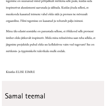
tegemine on suunanud mind põhjalikult mõtlema selle peale, kuidas seda
inspireerivat alussüsteemi saavutada ja säilitada. Kuidas jõuda selleni, et
meeskonda kaasatud inimeste vahel oleks säde ja protsess ise mõnusalt
orgaaniline. Filmi tegemisse on kaasatud ju tohutult palju inimesi.
Minu üks edasisi eesmärke on panustada sellesse, et õhkkond selle protsessi
ümber oleks jätkuvalt inspireeriv. Mida mina režissöörina saan teha selleks, et
järgmiste projektide puhul oleks see kollektiivne vaim veel tugevam? See on
mõtlemis- ja õppimiskoht tulevikuks mulle endale.
Küsitles ELISE EIMRE
Samal teemal