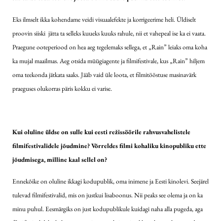
Eks ilmselt ikka kohendame veidi visuaalefekte ja korrigeerime heli. Üldiselt
proovin siiski jätta ta selleks kuueks kuuks rahule, nii et vahepeal ise ka ei vaata.
Praegune ooteperiood on hea aeg tegelemaks sellega, et „Rain” leiaks oma koha
ka mujal maailmas. Aeg otsida müügiagente ja filmifestivale, kus „Rain” hiljem
oma teekonda jätkata saaks. Jääb vaid üle loota, et filmitööstuse masinavärk
praeguses olukorras päris kokku ei varise.
Kui oluline üldse on sulle kui eesti režissöörile rahvusvahelistele
filmifestivalidele jõudmine? Võrreldes filmi kohaliku kinopubliku ette
jõudmisega, milline kaal sellel on?
Ennekõike on oluline ikkagi kodupublik, oma inimene ja Eesti kinolevi. Seejärel
tulevad filmifestivalid, mis on justkui lisaboonus. Nii peaks see olema ja on ka
minu puhul. Eesmärgiks on just kodupublikule kuidagi naha alla pugeda, aga