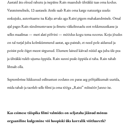
Aastaid ära olnud rahutu ja isepäine Rain maandub ühtäkki taas oma kodus.
Varateismelisele, 12-aastasele Atsile saab Rain oma karge natuuriga uueks
eeskujuks, autoritaarne isa Kalju arvaks aga Raini pigem mahakandmisele. Omal
ajal pages Rain sündmustevaese ja ilmetu väikelinnaelu eest rokkmuusikasse ja
selles maailmas — meri alati põlvini — möödus kogu tema noorus. Koju jõudes
on tal turjal juba kolmkümmend aastat, aga paistab, et need pole aidanud ja
poisist pole õiget meest sirgunud. Elumere lained käivad nüüd aga juba üle pea
ja ühtäkki tuleb ujuma õppida. Rain sunni peale õppida ei taha. Rain tahab
lihtsalt olla.
Septembrisse lükkunud esilinastust oodates on paras aeg põhjalikumalt uurida,
mida tahab ja taotleb selle filmi ja oma tööga „Raini” režissöör Janno ise.
Kas esimese täispika filmi valmides on seljataha jäänud mõnus
orgaaniline kulgemine või hoopiski üks korralik võitlusretk?