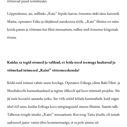
õõtsuvad puud tormituules.
Lõpptulemus, see, milliseks „Rain” lõpuks kasvas, õnnestus siiski tänu kunstnik
Matise, operaator Eriku ja ülejäänud meeskonna tööle. „Rain” filmina on mitu
korda parem ja võimsam kui filmi stsenaarium, millest meil õnnestus kõrgemale
tõusta.
Kuidas sa tegid otsused ja valikud, et leida need teemaga haakuvad ja
võimekad inimesed „Raini” võttemeeskonda?
Kõiki neid inimesi valisin suure hoolega. Operaator Erikuga olime Balti Filmi- ja
Meediakoolis kursusekaaslased ja tegime ülikooli ajal koos mitmeid projekte. Siis
jäi meie koostöö aastateks soiku. See võib nüüd kõlada kummaliselt, kuid nägin
ühel ööl unes, kuidas Erikuga koos mingisuguseid stseene filmime. Saatsin talle
Tallinnas rongile istudes „Raini” stsenaariumi. Kui rong Tartu jõudis, oli temalt
saabunud jaatav vastus ühes kommentaariga, et ta pole ammu nii