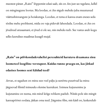
meestest pärast „Raini” lõppemist edasi saab, siis on Ats just see tegelane, kellel
on mingisugune lootus. Ma loodan, et Ats sirgub meheks juba muutunud
väärtushinnangute ja hoiakutega. Loodan, et tema ei kanna enam eneses seda
tõelise mehe probleemi, mida on vaja pidevalt lahendada. Loodan, et Ats on
jõudnud arusaamani, et jõud ei ole see, mis meheks teeb. See vastus asub kogu
selles keerulises maailmas kusagil mujal.
„Rain” on põlvkondadevahelisi peresuhteid harutava draamana sinu
loometeel loogiline verstapost. Kuidas tunne praegu on, kas jätkad
edasises loomes seni käidud teed?
Arvan, et segadust on minu sees veel palju ja seetõttu puurivad ka minu
järgnevad filmid inimeseks olemise keerukust. Inimese kujunemine ja
kujutamine on teema, mis mind kõige rohkem paelub. Niisiis pole siin mingit
kannapööret oodata, jätkan oma teed. Järgmine film, mis käsil on, keskendub