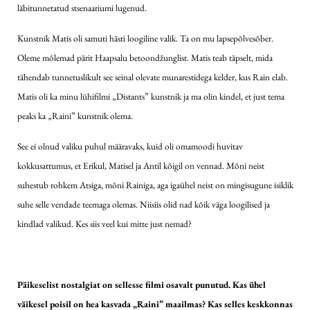
läbitunnetatud stsenaariumi lugenud.
Kunstnik Matis oli samuti hästi loogiline valik. Ta on mu lapsepõlvesõber.
Oleme mõlemad pärit Haapsalu betoondžunglist. Matis teab täpselt, mida
tähendab tunnetuslikult see seinal olevate munarestidega kelder, kus Rain elab.
Matis oli ka minu lühifilmi „Distants” kunstnik ja ma olin kindel, et just tema
peaks ka „Raini” kunstnik olema.
See ei olnud valiku puhul määravaks, kuid oli omamoodi huvitav
kokkusattumus, et Erikul, Matisel ja Antil kõigil on vennad. Mõni neist
suhestub rohkem Atsiga, mõni Rainiga, aga igaühel neist on mingisugune isiklik
suhe selle vendade teemaga olemas. Niisiis olid nad kõik väga loogilised ja
kindlad valikud. Kes siis veel kui mitte just nemad?
Päikeselist nostalgiat on sellesse filmi osavalt punutud. Kas ühel
väikesel poisil on hea kasvada „Raini” maailmas? Kas selles keskkonnas