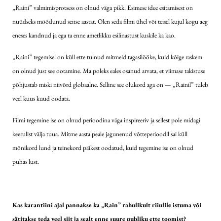
„Raini” valmimisprotsess on olnud väga pikk. Esimese idee esitamisest on
nüüdseks möödunud seitse aastat. Olen seda filmi ühel või teisel kujul kogu aeg
eneses kandnud ja ega ta enne ametlikku esilinastust kuskile ka kao.
„Raini” tegemisel on küll ette tulnud mitmeid tagasilööke, kuid kõige raskem
on olnud just see ootamine. Ma poleks eales osanud arvata, et viimase takistuse
põhjustab miski niivõrd globaalne. Selline see olukord aga on — „Rainil” tuleb
veel kuus kuud oodata.
Filmi tegemine ise on olnud perioodina väga inspireeriv ja sellest pole midagi
keerulist välja tuua. Mitme aasta peale jagunenud võtteperioodil sai küll
mõnikord lund ja teinekord päikest oodatud, kuid tegemine ise on olnud
puhas lust.
Kas karantiini ajal pannakse ka „Rain” rahulikult riiulile istuma või
sätitakse teda veel siit ja sealt enne suure publiku ette toomist?