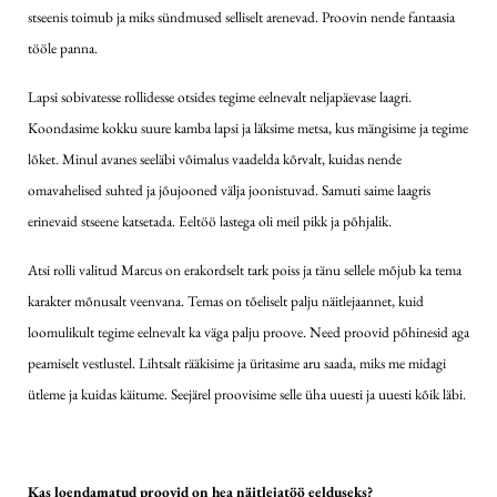
stseenis toimub ja miks sündmused selliselt arenevad. Proovin nende fantaasia
tööle panna.
Lapsi sobivatesse rollidesse otsides tegime eelnevalt neljapäevase laagri.
Koondasime kokku suure kamba lapsi ja läksime metsa, kus mängisime ja tegime
lõket. Minul avanes seeläbi võimalus vaadelda kõrvalt, kuidas nende
omavahelised suhted ja jõujooned välja joonistuvad. Samuti saime laagris
erinevaid stseene katsetada. Eeltöö lastega oli meil pikk ja põhjalik.
Atsi rolli valitud Marcus on erakordselt tark poiss ja tänu sellele mõjub ka tema
karakter mõnusalt veenvana. Temas on tõeliselt palju näitlejaannet, kuid
loomulikult tegime eelnevalt ka väga palju proove. Need proovid põhinesid aga
peamiselt vestlustel. Lihtsalt rääkisime ja üritasime aru saada, miks me midagi
ütleme ja kuidas käitume. Seejärel proovisime selle üha uuesti ja uuesti kõik läbi.
Kas loendamatud proovid on hea näitlejatöö eelduseks?