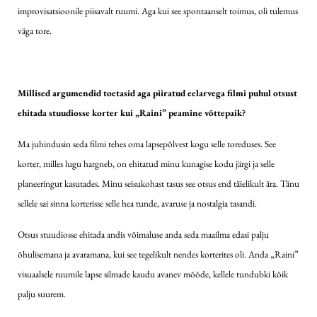
improvisatsioonile piisavalt ruumi. Aga kui see spontaanselt toimus, oli tulemus
väga tore.
Millised argumendid toetasid aga piiratud eelarvega filmi puhul otsust
ehitada stuudiosse korter kui „Raini” peamine võttepaik?
Ma juhindusin seda filmi tehes oma lapsepõlvest kogu selle toreduses. See
korter, milles lugu hargneb, on ehitatud minu kunagise kodu järgi ja selle
planeeringut kasutades. Minu seisukohast tasus see otsus end täielikult ära. Tänu
sellele sai sinna korterisse selle hea tunde, avaruse ja nostalgia tasandi.
Otsus stuudiosse ehitada andis võimaluse anda seda maailma edasi palju
õhulisemana ja avaramana, kui see tegelikult nendes korterites oli. Anda „Raini”
visuaalsele ruumile lapse silmade kaudu avanev mõõde, kellele tundubki kõik
palju suurem.