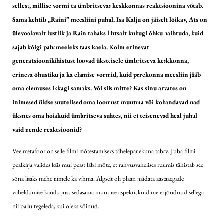
sellest, millise vormi ta ümbritsevas keskkonnas reaktsioonina võtab.
Sama kehtib „Raini” meesliini puhul. Isa Kalju on jäiselt lõikav, Ats on
ülevoolavalt lustlik ja Rain tahaks lihtsalt kuhugi õhku haihtuda, kuid
sajab kõigi pahameeleks taas kaela. Kolm erinevat
generatsioonikihistust loovad üksteisele ümbritseva keskkonna,
erineva õhustiku ja ka elamise vormid, kuid perekonna meesliin jääb
oma olemuses ikkagi samaks. Või siis mitte? Kas sinu arvates on
inimesed üldse suutelised oma loomust muutma või kohandavad nad
üksnes oma hoiakuid ümbritseva suhtes, nii et teisenevad heal juhul
vaid nende reaktsioonid?
Vee metafoor on selle filmi mõtestamiseks tähelepanekuna tabav. Juba filmi
pealkirja valides käis mul peast läbi mõte, et rahvusvahelises ruumis tähistab see
sõna lisaks mehe nimele ka vihma. Algselt oli plaan näidata aastaaegade
vaheldumise kaudu just sedasama muutuse aspekti, kuid me ei jõudnud sellega
nii palju tegeleda, kui oleks võinud.