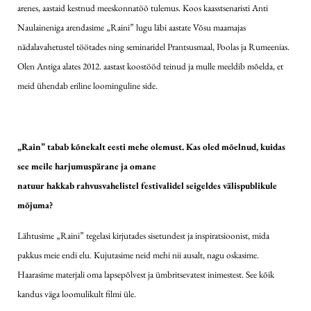
arenes, aastaid kestnud meeskonnatöö tulemus. Koos kaasstsenaristi Anti
Naulaineniga arendasime „Raini” lugu läbi aastate Võsu maamajas
nädalavahetustel töötades ning seminaridel Prantsusmaal, Poolas ja Rumeenias.
Olen Antiga alates 2012. aastast koostööd teinud ja mulle meeldib mõelda, et
meid ühendab eriline loominguline side.
„Rain” tabab kõnekalt eesti mehe olemust. Kas oled mõelnud, kuidas
see meile harjumuspärane ja omane
natuur hakkab rahvusvahelistel festivalidel seigeldes välispublikule
mõjuma?
Lähtusime „Raini” tegelasi kirjutades sisetundest ja inspiratsioonist, mida
pakkus meie endi elu. Kujutasime neid mehi nii ausalt, nagu oskasime.
Haarasime materjali oma lapsepõlvest ja ümbritsevatest inimestest. See kõik
kandus väga loomulikult filmi üle.