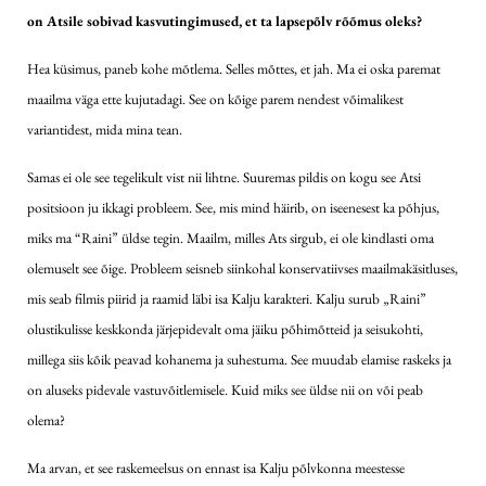
on Atsile sobivad kasvutingimused, et ta lapsepõlv rõõmus oleks?
Hea küsimus, paneb kohe mõtlema. Selles mõttes, et jah. Ma ei oska paremat
maailma väga ette kujutadagi. See on kõige parem nendest võimalikest
variantidest, mida mina tean.
Samas ei ole see tegelikult vist nii lihtne. Suuremas pildis on kogu see Atsi
positsioon ju ikkagi probleem. See, mis mind häirib, on iseenesest ka põhjus,
miks ma “Raini” üldse tegin. Maailm, milles Ats sirgub, ei ole kindlasti oma
olemuselt see õige. Probleem seisneb siinkohal konservatiivses maailmakäsitluses,
mis seab filmis piirid ja raamid läbi isa Kalju karakteri. Kalju surub „Raini”
olustikulisse keskkonda järjepidevalt oma jäiku põhimõtteid ja seisukohti,
millega siis kõik peavad kohanema ja suhestuma. See muudab elamise raskeks ja
on aluseks pidevale vastuvõitlemisele. Kuid miks see üldse nii on või peab
olema?
Ma arvan, et see raskemeelsus on ennast isa Kalju põlvkonna meestesse