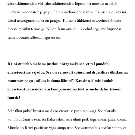
seitsmekümnendate või kaheksakümnendate lõpus oma noorust nautis ja
üheksakümnendatele jalgu jäi. Eesti väikelinnades, näiteks Haapsalus, oli elu siis
täiesti teistsugune, kui ta on praegu. Toonane ühiskond ei soosinud õrnade
meeste roosilist teismeiga. Nii on Rain oma õlul kandud aega, mis kujundas
tema loomuse selliseks, nagu see on.
Raini muudab mehena justkui nõrgemaks see, et tal puudub
eneseteostuse vajadus. See on eelnevalt toimunud drastilises ühiskonna
muutuses nagu „tõlkes kaduma läinud”. Kas sinu silmis kuulub
eneseteostus asendamatu komponendina tõelise mehe definitsiooni
juurde?
Selle filmi puhul huvitas meid eneseteostuse probleem väga. See tekitaski
konflikti Raini ja tema isa Kalju vahel, kelle silmis peab õigel mehel plaan olema.
Minule on Raini passiivsus väga sümpaatne. See vastumeelsus hoiaku suhtes, et