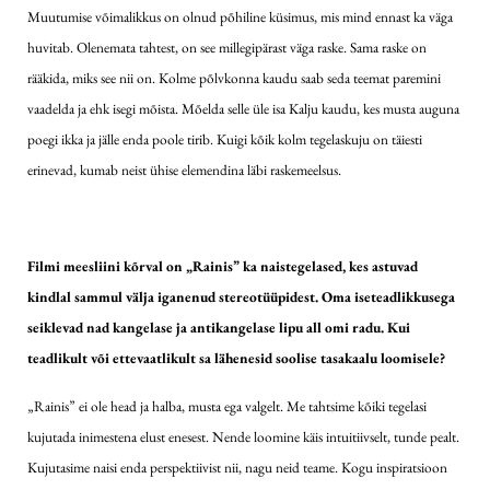
Muutumise võimalikkus on olnud põhiline küsimus, mis mind ennast ka väga
huvitab. Olenemata tahtest, on see millegipärast väga raske. Sama raske on
rääkida, miks see nii on. Kolme põlvkonna kaudu saab seda teemat paremini
vaadelda ja ehk isegi mõista. Mõelda selle üle isa Kalju kaudu, kes musta auguna
poegi ikka ja jälle enda poole tirib. Kuigi kõik kolm tegelaskuju on täiesti
erinevad, kumab neist ühise elemendina läbi raskemeelsus.
Filmi meesliini kõrval on „Rainis” ka naistegelased, kes astuvad
kindlal sammul välja iganenud stereotüüpidest. Oma iseteadlikkusega
seiklevad nad kangelase ja antikangelase lipu all omi radu. Kui
teadlikult või ettevaatlikult sa lähenesid soolise tasakaalu loomisele?
„Rainis” ei ole head ja halba, musta ega valgelt. Me tahtsime kõiki tegelasi
kujutada inimestena elust enesest. Nende loomine käis intuitiivselt, tunde pealt.
Kujutasime naisi enda perspektiivist nii, nagu neid teame. Kogu inspiratsioon