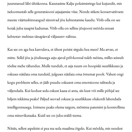
juurutanud läbi ühiskonna. Kasutasime Kalju poksimisringe kui kujundit, mis
iseloomustab selle generatsiooni asjaajamise viise. Nende sitkete konservatiivsete
meeste väärtushinnangud sünnivad jõu kehtestamise kaudu. Võib-olla on see
hoiak juba tasapisi kadumas. Võib-olla on selline jõujooni mööda ennast
kehtestav mehisus tänapäeval väljasurev nähtus.
Kas see on aga hea kasvulava, et ühest poisist sirguks hea mees? Ma arvan, et
mitte. Sellel jõu ja jõulisusega asju ajaval põlvkonnal tuleb mõista, milles seisneb
tõelise mehe tähendus. Mulle tundub, et asja tuum on hoopiski suutlikkuses ja
oskuses näidata oma tundeid, julguses näidata oma õrnemat poolt. Vahest ongi
kogu probleem selles, et jääb puudu oskusest oma emotsioone talitseda ja
väljendada. Kui kodust seda oskust kaasa ei anta, siis kust või mille põhjal see
hiljem tekkima peaks? Paljud seovad oskuse ja suutlikkuse olukordi lahendada
intelligentsusega. Inimene peaks olema targem, mõistma paremini ja kontrollima
oma minevikutaaka. Kuid see on juba eraldi teema.
Niisiis, sellest aspektist ei pea ma seda maailma õigeks. Kui mõelda, mis nendest