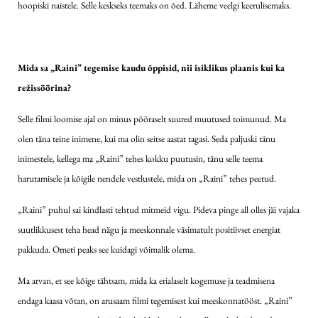
hoopiski naistele. Selle keskseks teemaks on õed. Läheme veelgi keerulisemaks.
Mida sa „Raini” tegemise kaudu õppisid, nii isiklikus plaanis kui ka
režissöörina?
Selle filmi loomise ajal on minus pööraselt suured muutused toimunud. Ma
olen täna teine inimene, kui ma olin seitse aastat tagasi. Seda paljuski tänu
inimestele, kellega ma „Raini” tehes kokku puutusin, tänu selle teema
harutamisele ja kõigile nendele vestlustele, mida on „Raini” tehes peetud.
„Raini” puhul sai kindlasti tehtud mitmeid vigu. Pideva pinge all olles jäi vajaka
suutlikkusest teha head nägu ja meeskonnale väsimatult positiivset energiat
pakkuda. Ometi peaks see kuidagi võimalik olema.
Ma arvan, et see kõige tähtsam, mida ka erialaselt kogemuse ja teadmisena
endaga kaasa võtan, on arusaam filmi tegemisest kui meeskonnatööst. „Raini”