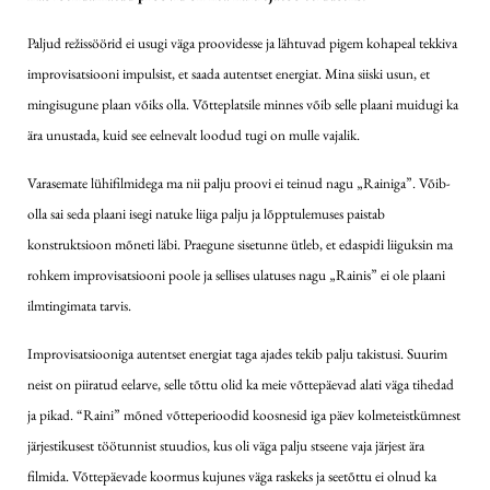
Paljud režissöörid ei usugi väga proovidesse ja lähtuvad pigem kohapeal tekkiva
improvisatsiooni impulsist, et saada autentset energiat. Mina siiski usun, et
mingisugune plaan võiks olla. Võtteplatsile minnes võib selle plaani muidugi ka
ära unustada, kuid see eelnevalt loodud tugi on mulle vajalik.
Varasemate lühifilmidega ma nii palju proovi ei teinud nagu „Rainiga”. Võib-
olla sai seda plaani isegi natuke liiga palju ja lõpptulemuses paistab
konstruktsioon mõneti läbi. Praegune sisetunne ütleb, et edaspidi liiguksin ma
rohkem improvisatsiooni poole ja sellises ulatuses nagu „Rainis” ei ole plaani
ilmtingimata tarvis.
Improvisatsiooniga autentset energiat taga ajades tekib palju takistusi. Suurim
neist on piiratud eelarve, selle tõttu olid ka meie võttepäevad alati väga tihedad
ja pikad. “Raini” mõned võtteperioodid koosnesid iga päev kolmeteistkümnest
järjestikusest töötunnist stuudios, kus oli väga palju stseene vaja järjest ära
filmida. Võttepäevade koormus kujunes väga raskeks ja seetõttu ei olnud ka