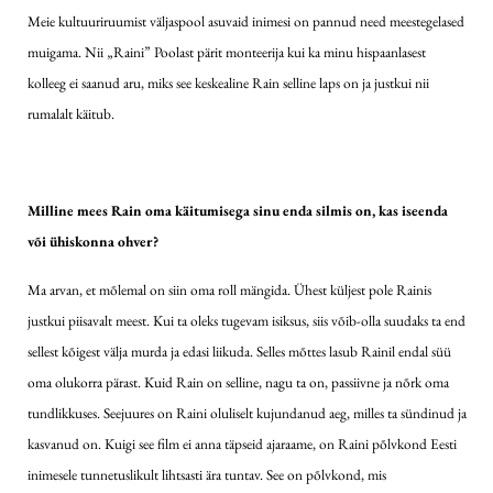
Meie kultuuriruumist väljaspool asuvaid inimesi on pannud need meestegelased
muigama. Nii „Raini” Poolast pärit monteerija kui ka minu hispaanlasest
kolleeg ei saanud aru, miks see keskealine Rain selline laps on ja justkui nii
rumalalt käitub.
Milline mees Rain oma käitumisega sinu enda silmis on, kas iseenda
või ühiskonna ohver?
Ma arvan, et mõlemal on siin oma roll mängida. Ühest küljest pole Rainis
justkui piisavalt meest. Kui ta oleks tugevam isiksus, siis võib-olla suudaks ta end
sellest kõigest välja murda ja edasi liikuda. Selles mõttes lasub Rainil endal süü
oma olukorra pärast. Kuid Rain on selline, nagu ta on, passiivne ja nõrk oma
tundlikkuses. Seejuures on Raini oluliselt kujundanud aeg, milles ta sündinud ja
kasvanud on. Kuigi see film ei anna täpseid ajaraame, on Raini põlvkond Eesti
inimesele tunnetuslikult lihtsasti ära tuntav. See on põlvkond, mis