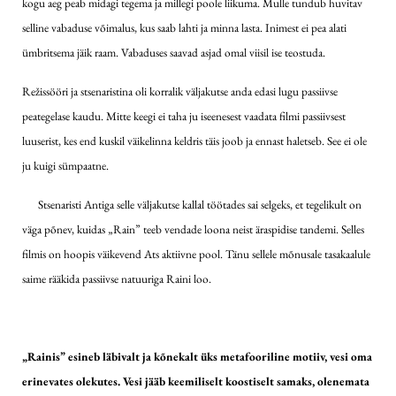
kogu aeg peab midagi tegema ja millegi poole liikuma. Mulle tundub huvitav
selline vabaduse võimalus, kus saab lahti ja minna lasta. Inimest ei pea alati
ümbritsema jäik raam. Vabaduses saavad asjad omal viisil ise teostuda.
Režissööri ja stsenaristina oli korralik väljakutse anda edasi lugu passiivse
peategelase kaudu. Mitte keegi ei taha ju iseenesest vaadata filmi passiivsest
luuserist, kes end kuskil väikelinna keldris täis joob ja ennast haletseb. See ei ole
ju kuigi sümpaatne.
Stsenaristi Antiga selle väljakutse kallal töötades sai selgeks, et tegelikult on
väga põnev, kuidas „Rain” teeb vendade loona neist äraspidise tandemi. Selles
filmis on hoopis väikevend Ats aktiivne pool. Tänu sellele mõnusale tasakaalule
saime rääkida passiivse natuuriga Raini loo.
„Rainis” esineb läbivalt ja kõnekalt üks metafooriline motiiv, vesi oma
erinevates olekutes. Vesi jääb keemiliselt koostiselt samaks, olenemata