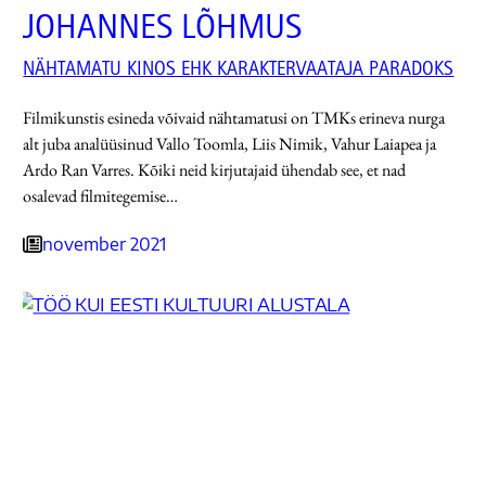
JOHANNES LÕHMUS
NÄHTAMATU KINOS EHK KARAKTERVAATAJA PARADOKS
Filmikunstis esineda võivaid nähtamatusi on TMKs erineva nurga
alt juba analüüsinud Vallo Toomla, Liis Nimik, Vahur Laiapea ja
Ardo Ran Varres. Kõiki neid kirjutajaid ühendab see, et nad
osalevad filmitegemise…
november 2021