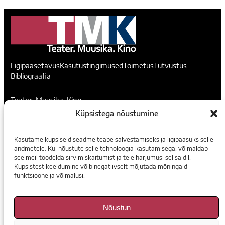
Ligipääsetavus
Kasutustingimused
Toimetus
Tutvustus
Bibliograafia
Teater. Muusika. Kino
Küpsistega nõustumine
Voorimehe 9, 10146, Tallinn
madis@temuki.ee
Kasutame küpsiseid seadme teabe salvestamiseks ja ligipääsuks selle
andmetele. Kui nõustute selle tehnoloogia kasutamisega, võimaldab
Instagram
Facebook
see meil töödelda sirvimiskäitumist ja teie harjumusi sel saidil.
Küpsistest keeldumine võib negatiivselt mõjutada mõningaid
funktsioone ja võimalusi.
Tellimine
E-ajakirjad
Nõustun
Arhiiv Digaris