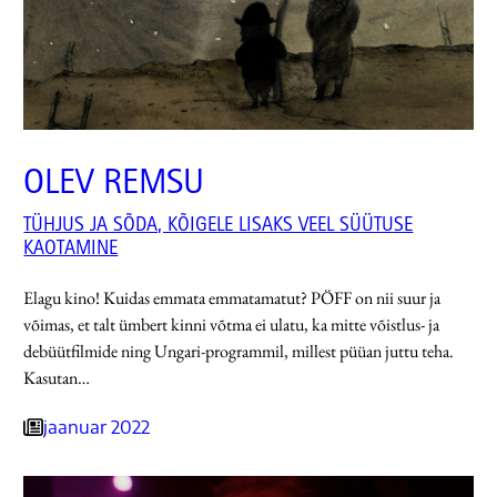
OLEV REMSU
TÜHJUS JA SÕDA, KÕIGELE LISAKS VEEL SÜÜTUSE
KAOTAMINE
Elagu kino! Kuidas emmata emmatamatut? PÖFF on nii suur ja
võimas, et talt ümbert kinni võtma ei ulatu, ka mitte võistlus- ja
debüütfilmide ning Ungari-programmil, millest püüan juttu teha.
Kasutan…
jaanuar 2022