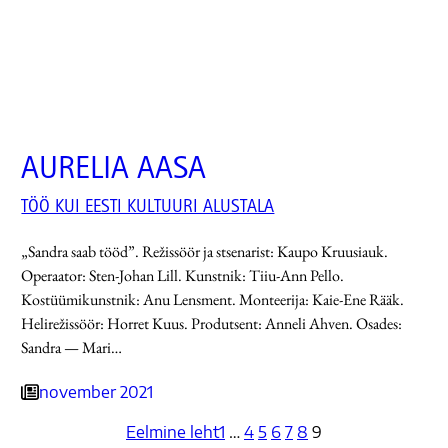
AURELIA AASA
TÖÖ KUI EESTI KULTUURI ALUSTALA
„Sandra saab tööd”. Režissöör ja stsenarist: Kaupo Kruusiauk.
Operaator: Sten-Johan Lill. Kunstnik: Tiiu-Ann Pello.
Kostüümikunstnik: Anu Lensment. Monteerija: Kaie-Ene Rääk.
Helirežissöör: Horret Kuus. Produtsent: Anneli Ahven. Osades:
Sandra — Mari…
november 2021
Eelmine leht
1
…
4
5
6
7
8
9