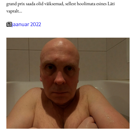
grand prix saada olid väiksemad, sellest hoolimata esines Läti
vapralt…
jaanuar 2022