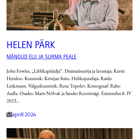
HELEN PÄRK
MÄNGUD ELU JA SURMA PEALE
John Fowles, „Liblikapüüdja”. Dramatiseerija ja lavastaja: Kersti
Heinloo. Kunstnik: Kristjan Suits. Helikujundaja: Raido
Linkmann. Valguskunstnik: Rene Topolev. Koreograaf: Raho
Aadla. Osades: Maris Nõlvak ja Sander Roosimägi. Esietendus 8. IV
2023…
aprill 2024