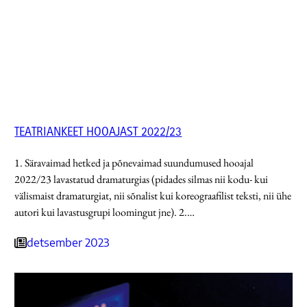
TEATRIANKEET HOOAJAST 2022/23
1. Säravaimad hetked ja põnevaimad suundumused hooajal
2022/23 lavastatud dramaturgias (pidades silmas nii kodu- kui
välismaist dramaturgiat, nii sõnalist kui koreograafilist teksti, nii ühe
autori kui lavastusgrupi loomingut jne). 2.…
detsember 2023