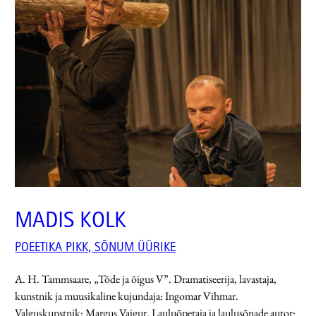
MADIS KOLK
POEETIKA PIKK, SÕNUM ÜÜRIKE
A. H. Tammsaare, „Tõde ja õigus V”. Dramatiseerija, lavastaja,
kunstnik ja muusikaline kujundaja: Ingomar Vihmar.
Valguskunstnik: Margus Vaigur. Lauluõpetaja ja laulusõnade autor: