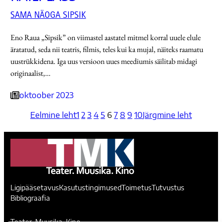
SAMA NÄOGA SIPSIK
Eno Raua „Sipsik” on viimastel aastatel mitmel korral uuele elule
äratatud, seda nii teatris, filmis, teles kui ka mujal, näiteks raamatu
uustrükkidena. Iga uus versioon uues meediumis säilitab midagi
originaalist,…
oktoober 2023
Eelmine leht
1
2
3
4
5
6
7
8
9
10
Järgmine leht
Ligipääsetavus
Kasutustingimused
Toimetus
Tutvustus
Bibliograafia
Teater. Muusika. Kino