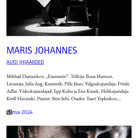
MARIS JOHANNES
AUGI (H)AARDED
Mihhail Durnenkov, „Eisenstein”. Tõlkija: Ilona Martson.
Lavastaja: Julia Aug. Kunstnik: Pille Jänes. Valguskujundaja: Priidu
Adlas. Videokujundajad: Epp Kubu ja Eret Kuusk. Helikujundaja:
Kirill Havanski. Pianist: Siim Selis. Osades: Taavi Teplenkov,…
mai 2024