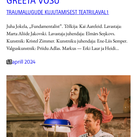
GREETA VÕSU
TRAUMALUGUDE KUJUTAMISEST TEATRILAVAL1
Juha Jokela, „Fundamentalist”. Tõlkija: Kai Aareleid. Lavastaja:
Marta Aliide Jakovski. Lavastaja juhendaja: Elmārs Seņkovs.
Kunstnik: Kristel Zimmer. Kunstniku juhendaja: Ene-Liis Semper.
Valguskunstnik: Priidu Adlas. Markus — Erki Laur ja Heidi…
aprill 2024