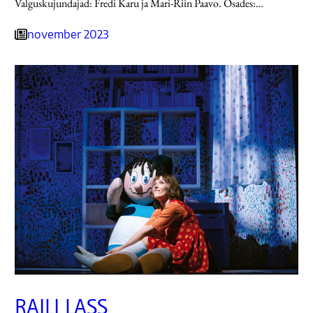
Valguskujundajad: Fredi Karu ja Mari-Riin Paavo. Osades:…
november 2023
RAILI LASS