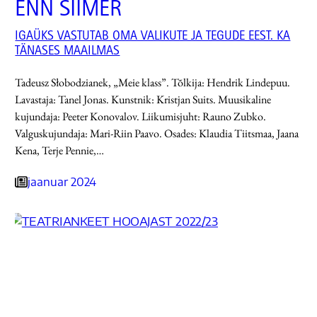
ENN SIIMER
IGAÜKS VASTUTAB OMA VALIKUTE JA TEGUDE EEST. KA
TÄNASES MAAILMAS
Tadeusz Słobodzianek, „Meie klass”. Tõlkija: Hendrik Lindepuu.
Lavastaja: Tanel Jonas. Kunstnik: Kristjan Suits. Muusikaline
kujundaja: Peeter Konovalov. Liikumisjuht: Rauno Zubko.
Valguskujundaja: Mari-Riin Paavo. Osades: Klaudia Tiitsmaa, Jaana
Kena, Terje Pennie,…
jaanuar 2024