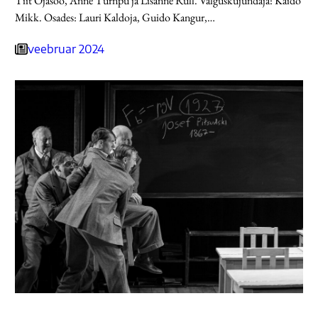
Tiit Ojasoo, Anne Türnpu ja Lisanne Rull. Valguskujundaja: Kaido
Mikk. Osades: Lauri Kaldoja, Guido Kangur,…
veebruar 2024