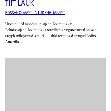
TIIT LAUK
BOSSANOOVAST JA TUDENGIJAZZIST
Uued tuuled möödunud sajandi levimuusikas
Eelmise sajandi levimuusika tormiliste arengute taustal on veidi
tagaplaanile jäänud samuti küllaltki tormilised arengud Ladina-
Ameerika…