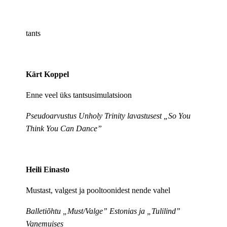
tants
Kärt Koppel
Enne veel üks tantsusimulatsioon
Pseudoarvustus Unholy Trinity lavastusest „So You
Think You Can Dance”
Heili Einasto
Mustast, valgest ja pooltoonidest nende vahel
Balletiõhtu „Must/Valge” Estonias ja „Tulilind”
Vanemuises