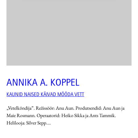
ANNIKA A. KOPPEL
KAUNID NAISED KÄIVAD MÖÖDA VETT
„Vetelkõndija”. Režissöör: Anu Aun. Produtsendid: Anu Aun ja
Maie Rosmann. Operaatorid: Heiko Sikka ja Ants Tammik.
Helilooja: Silver Sepp.…