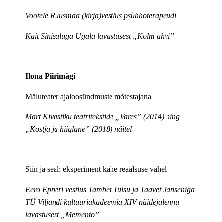
Vootele Ruusmaa (kirja)vestlus psühhoterapeudi
Kait Sinisaluga Ugala lavastusest „Kolm ahvi”
Ilona Piirimägi
Mäluteater ajaloosündmuste mõtestajana
Mart Kivastiku teatritekstide „Vares” (2014) ning
„Kostja ja hiiglane” (2018) näitel
Siin ja seal: eksperiment kahe reaalsuse vahel
Eero Epneri vestlus Tambet Tuisu ja Taavet Janseniga
TÜ Viljandi kultuuriakadeemia XIV näitlejalennu
lavastusest „Memento”