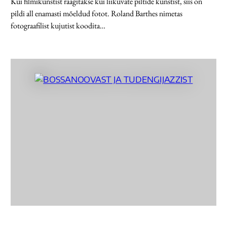
Kui filmikunstist räägitakse kui liikuvate piltide kunstist, siis on
pildi all enamasti mõeldud fotot. Roland Bar­thes nimetas
fotograafilist kujutist koodita…