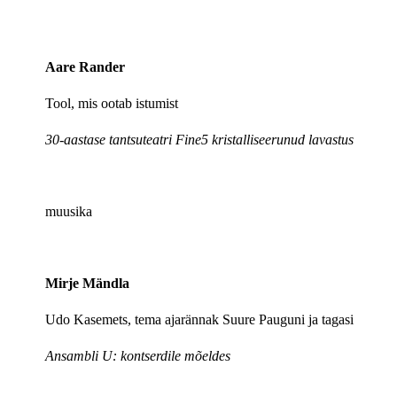
Aare Rander
Tool, mis ootab istumist
30-aastase tantsuteatri Fine5 kristalliseerunud lavastus
muusika
Mirje Mändla
Udo Kasemets, tema ajarännak Suure Pauguni ja tagasi
Ansambli U: kontserdile mõeldes