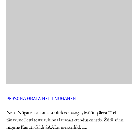
PERSONA GRATA NETTI NÜGANEN
Netti Nüganen on oma soololavastusega „Müüt: päeva äärel”
tänavune Eesti teatriauhinna laureaat etenduskunstis. Žürii sõnul
nägime Kanuti Gildi SAALis meisterlikku…