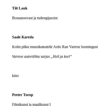
Tiit Lauk
Bossanoovast ja tudengijazzist
Saale Kareda
Kolm pilku muusikateatrile Ardo Ran Varrese loomingust
Varrese autoriõhtu sarjas „Heli ja keel”
kino
Peeter Torop
Filmikunst ja maalikunst I