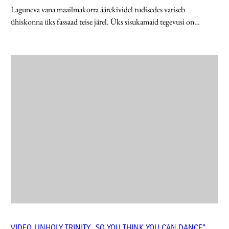
Laguneva vana maailmakorra äärekividel tudisedes variseb
ühiskonna üks fassaad teise järel. Üks sisukamaid tegevusi on…
VIDEO. UNHOLY TRINITY „SO YOU THINK YOU CAN DANCE”