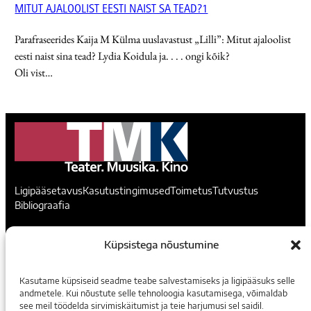
MITUT AJALOOLIST EESTI NAIST SA TEAD?1
Parafraseerides Kaija M Külma uuslavastust „Lilli”: Mitut ajaloolist
eesti naist sina tead? Lydia Koidula ja
. . . .
ongi kõik?
Oli vist…
Ligipääsetavus
Kasutustingimused
Toimetus
Tutvustus
Bibliograafia
Teater. Muusika. Kino
Küpsistega nõustumine
Voorimehe 9, 10146, Tallinn
Kasutame küpsiseid seadme teabe salvestamiseks ja ligipääsuks selle
madis@temuki.ee
andmetele. Kui nõustute selle tehnoloogia kasutamisega, võimaldab
see meil töödelda sirvimiskäitumist ja teie harjumusi sel saidil.