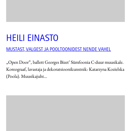
HEILI EINASTO
MUSTAST, VALGEST JA POOLTOONIDEST NENDE VAHEL
„Open Door”, ballett Georges Bizet’ Sümfoonia C-duur muusikale.
Koreograaf, lavastaja ja dekoratsioonikunstnik: Katarzyna Kozielska
(Poola). Muusikajuht…