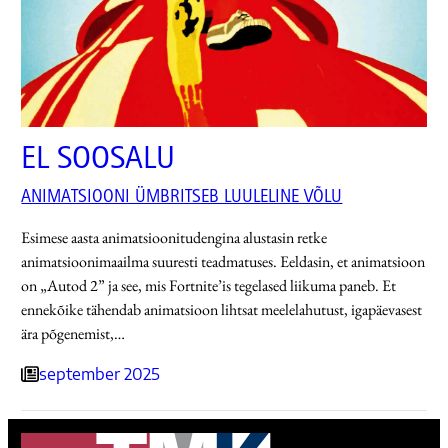
EL SOOSALU
ANIMATSIOONI ÜMBRITSEB LUULELINE VÕLU
Esimese aasta animatsioonitudengina alustasin retke
animatsioonimaailma suuresti teadmatuses. Eeldasin, et animatsioon
on „Autod 2” ja see, mis Fortnite’is tegelased liikuma paneb. Et
ennekõike tähendab animatsioon lihtsat meelelahutust, igapäevasest
ära põgenemist,…
september 2025