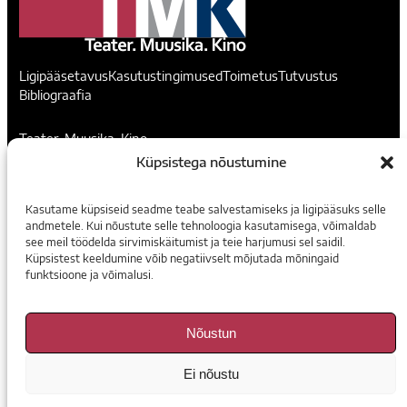
Ligipääsetavus
Kasutustingimused
Toimetus
Tutvustus
Bibliograafia
Teater. Muusika. Kino
Küpsistega nõustumine
Voorimehe 9, 10146, Tallinn
madis@temuki.ee
Kasutame küpsiseid seadme teabe salvestamiseks ja ligipääsuks selle
andmetele. Kui nõustute selle tehnoloogia kasutamisega, võimaldab
Instagram
Facebook
see meil töödelda sirvimiskäitumist ja teie harjumusi sel saidil.
Küpsistest keeldumine võib negatiivselt mõjutada mõningaid
funktsioone ja võimalusi.
Tellimine
E-ajakirjad
Nõustun
Arhiiv Digaris
Ei nõustu