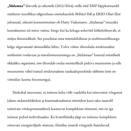
„Südamaa”
klaverile ja orkestrile
(2012/2014), mille tõid EMP lõppkontserdil
nõelterav-tundlikus tõlgenduses esiettekandele Mihkel Poll ja ERSO Olari Eltsi
juhatusel, orkestri kontsertmeister oli Harry Traksmann. „Südamaa” muusika
kontakteerus nii minu vaimu, hinge kui ka kehaga sedavõrd kõikehõlmavalt, et
mõjus ilmutuslikult. See puudutas oma mitmekihilisuse ja multiruumilisusega
kõige sügavamaid olemuslikke kihte. Tulve võime ühendada strukturaalset
mõtlemist voolavuse ja transformeerumisega on „Südamaas” loonud müstiliselt
rikkaliku organismi, mis ühendab endas meisterlikult pideva muutumise ja selle
muutumise vältel teatud strukturaalsete tasakaalupunktide säilimise (mis on
võrreldav keerise fenomeniga).
Siinkohal meenutan, et inimese keha võib vaadelda kui erinevatest võngetest
(alates südamelöökidest ja kraniosakraalsetest rütmidest kuni raku tasandil
toimivate võnkeprotsessideni) koosnevat kompleksset süsteemi, mis on iga
inimese puhul individuaalne. Ka kvantfüüsika järgi on inimene kompleksne
erinevate energiaväljade süsteem, füüsilise tasandi võngetele lisanduvad