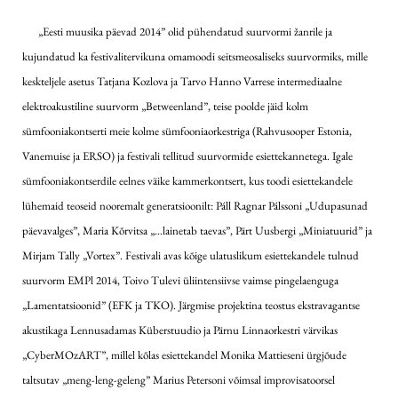
„Eesti muusika päevad 2014” olid pühendatud suurvormi žanrile ja
kujundatud ka festivalitervikuna omamoodi seitsmeosaliseks suurvormiks, mille
keskteljele asetus Tatjana Kozlova ja Tarvo Hanno Varrese intermediaalne
elektroakustiline suurvorm „Betweenland”, teise poolde jäid kolm
sümfooniakontserti meie kolme sümfooniaorkestriga (Rahvusooper Estonia,
Vanemuise ja ERSO) ja festivali tellitud suurvormide esiettekannetega. Igale
sümfooniakontserdile eelnes väike kammerkontsert, kus toodi esiettekandele
lühemaid teoseid nooremalt generatsioonilt: Páll Ragnar Pálssoni „Udupasunad
päevavalges”, Maria Kõrvitsa „…lainetab taevas”, Pärt Uusbergi „Miniatuurid” ja
Mirjam Tally „Vortex”. Festivali avas kõige ulatuslikum esiettekandele tulnud
suurvorm EMPl 2014, Toivo Tulevi üliintensiivse vaimse pingelaenguga
„Lamentatsioonid” (EFK ja TKO). Järgmise projektina teostus ekstravagantse
akustikaga Lennusadamas Küberstuudio ja Pärnu Linnaorkestri värvikas
„CyberMOzART”, millel kõlas esiettekandel Monika Mattieseni ürgjõude
taltsutav „meng-leng-geleng” Marius Petersoni võimsal improvisatoorsel