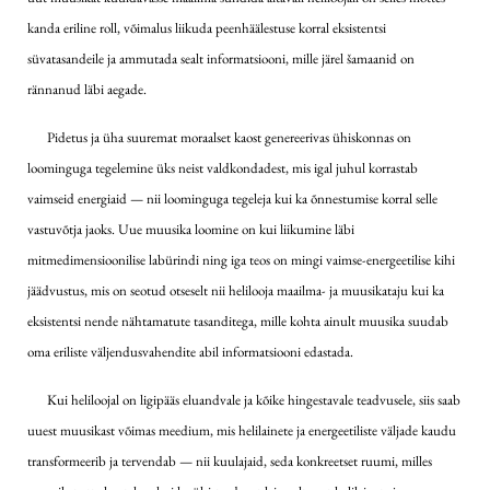
kanda eriline roll, võimalus liikuda peenhäälestuse korral eksistentsi
süvatasandeile ja ammutada sealt informatsiooni, mille järel šamaanid on
rännanud läbi aegade.
Pidetus ja üha suuremat moraalset kaost genereerivas ühiskonnas on
loominguga tegelemine üks neist valdkondadest, mis igal juhul korrastab
vaimseid energiaid — nii loominguga tegeleja kui ka õnnestumise korral selle
vastuvõtja jaoks. Uue muusika loomine on kui liikumine läbi
mitmedimensioonilise labürindi ning iga teos on mingi vaimse-energeetilise kihi
jäädvustus, mis on seotud otseselt nii helilooja maailma- ja muusikataju kui ka
eksistentsi nende nähtamatute tasanditega, mille kohta ainult muusika suudab
oma eriliste väljendusvahendite abil informatsiooni edastada.
Kui heliloojal on ligipääs eluandvale ja kõike hingestavale teadvusele, siis saab
uuest muusikast võimas meedium, mis helilainete ja energeetiliste väljade kaudu
transformeerib ja tervendab — nii kuulajaid, seda konkreetset ruumi, milles