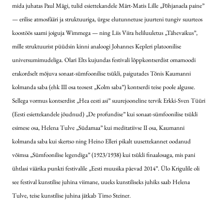
mida juhatas Paul Mägi, tulid esiettekandele Märt-Matis Lille „Põhjanaela paine”
— erilise atmosfääri ja struktuuriga, ürgse elutunnetuse juurteni tungiv suurteos
koostöös saami joiguja Wimmega — ning Liis Viira heliluuletus „Tähevaikus”,
mille struktuurist püüdsin kinni analoogi Johannes Kepleri platoonilise
universumimudeliga. Olari Elts kujundas festivali lõppkontserdist omamoodi
erakordselt mõjuva sonaat-sümfoonilise tsükli, paigutades Tõnis Kaumanni
kolmanda saba (ehk III osa teosest „Kolm saba”) kontserdi teise poole algusse.
Sellega vormus kontserdist „Hea eesti asi” suurejooneline tervik Erkki-Sven Tüüri
(Eesti esiettekandele jõudnud) „De profundise” kui sonaat-sümfoonilise tsükli
esimese osa, Helena Tulve „Südamaa” kui meditatiivse II osa, Kaumanni
kolmanda saba kui skertso ning Heino Elleri pikalt uusettekannet oodanud
võimsa „Sümfoonilise legendiga” (1923/1938) kui tsükli finaalosaga, mis pani
ühtlasi väärika punkti festivalile „Eesti muusika päevad 2014”. Ülo Krigulile oli
see festival kunstilise juhina viimane, uueks kunstiliseks juhiks saab Helena
Tulve, teise kunstilise juhina jätkab Timo Steiner.