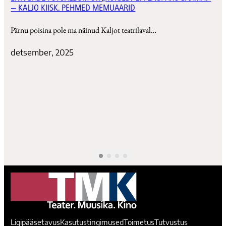
— KALJO KIISK. PEHMED MEMUAARID
Pärnu poisina pole ma näinud Kaljot teatrilaval…
detsember, 2025
Ligipääsetavus
Kasutustingimused
Toimetus
Tutvustus