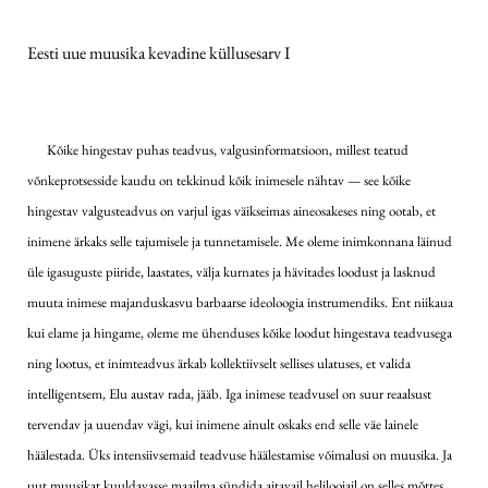
Eesti uue muusika kevadine küllusesarv I
Kõike hingestav puhas teadvus, valgusinformatsioon, millest teatud
võnkeprotsesside kaudu on tekkinud kõik inimesele nähtav — see kõike
hingestav valgusteadvus on varjul igas väikseimas aineosakeses ning ootab, et
inimene ärkaks selle tajumisele ja tunnetamisele. Me oleme inimkonnana läinud
üle igasuguste piiride, laastates, välja kurnates ja hävitades loodust ja lasknud
muuta inimese majanduskasvu barbaarse ideoloogia instrumendiks. Ent niikaua
kui elame ja hingame, oleme me ühenduses kõike loodut hingestava teadvusega
ning lootus, et inimteadvus ärkab kollektiivselt sellises ulatuses, et valida
intelligentsem, Elu austav rada, jääb. Iga inimese teadvusel on suur reaalsust
tervendav ja uuendav vägi, kui inimene ainult oskaks end selle väe lainele
häälestada. Üks intensiivsemaid teadvuse häälestamise võimalusi on muusika. Ja
uut muusikat kuuldavasse maailma sündida aitavail heliloojail on selles mõttes