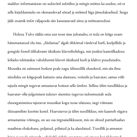
sisalduv informatsioon on sedavõrd subtiilne ja mingis mõttes ka uudne, nii et
selle kirjeldamiseks on olemasolevad sõnad ja mõisted liiga jämedakoelised. Seega
jääb enamik infot väljapoole siin kasutatavaid sõnu ja mõttearendusi.
Helena Tulve rääkis oma uut teost sisse juhatades, et teda on kõige enam
hämmastanud elu ime. „Südamaa” algab õhkõrnal väreleval harfi, keelpillide ja
gongide foonil ülihabraste üksikute klaverihelidega, mis justkui kastetilkadena
kõlades tekitatakse vaheldumisi klaveri üksikuid keeli ja klahve puudutades.
Muusika on esimesest hetkest peale nagu ülitundlik elusolend, mis siia ilma
sündides on kõigepealt kaitsetu oma alastuses, verisulis ja haavatav, samas võib
tajuda mingit tugevat armastavat hoitust selle ümber. Selline ülim tundlikkus ja
haavatav-olla-julgemisest tulenev sisemine tugevus iseloomustab seda
elusorganismina tajutavat muusikat kogu teose ulatuses, isegi võimaste
dünaamiliste keeriste kestel. Haavatavus ja ülim tundlikkus, mis kaasneb sügava
armastamise võimega, on see osa ürgnaiselikkusest, mis on olnud patriarhaalses
maailmas ebakohane, peljatud, põlatud ja ka alandatud. Tundlik ja armastav
hing ei suuda piisavalt „edukalt” sõdida ega tappa, nii otseses kui ülekantud