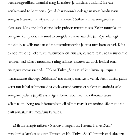
peenenergeetilised tasandid ning ka mõtte- ja tundeimpulsid. Erinevate
võnketasandite harmoonia (või disharmoonia) loob iga inimese kordumatu
energiasüsteemi, mis väljendub nii inimese füüsilises kui ka energeetilises
olemuses. Ning me kõik oleme lisaks pidevas muutumises. Kõlav muusika on
energiate kompleks, mis suudab tungida ka rakutasandile ja mõjutada isegi
molekule, ta võib molekule ümber struktureerida ja luua uusi korrastatusi. Kõik
oleneb muidugi sellest, kui vastuvõtlik on kuulaja, kuivõrd tema võnkesüsteemid
resoneerivad kõlava muusikaga ning millises ulatuses ta lubab helidel oma
energiasüsteemi siseneda. Helena Tulve „Südamaa” kuulamise ajal tajusin
hämmastavat dialoogi „Südamaa” muusika ja oma keha vahel. See muusika palus
võtta mu kehal pehmemaid ja voolavamaid vorme, et saaksin sulanduda selle
energiaväljadesse ja pääseksin ligi informatsioonile, mida ilmutab teose
kõlamaailm. Ning too informatsioon oli hämmastav ja erakordne, jäädes suurelt
osalt sõnastamatu metafüüsika valda.
Mäletan mingis mõttes võrreldavat kogemust Helena Tulve „Sula”
esmakordse kuulamise ajast. Tajusin, et läbi Tulve „Sula” ilmutab end ühtaegu