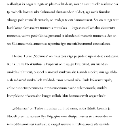
sealhulgas ka nagu mingitesse plasmakihtidesse, mis on samuti selle reaalsuse osa
(ja võibolla koguni üks olulisimaid alustasandeid üldse), aga mida füüsilise
silmaga pole võimalik eristada, on midagi täiesti hämmastavat. See on mingi teist
laadi kõige olemasoleva tunnetus muusikas — kirgastunud kehalise eksistentsi
tunnetus, vaimu poolt läbivalgustatud ja ülendatud mateeria tunnetus. See on
see Südamaa meis, armastuse tajumine igas materialiseerunud aineosakeses.
Helena Tulve „Südamaa” on rikas teos väga paljudest aspektidest vaadatuna.
Kuna Tulve kõlakäsitluse isikupärast on üksjagu kirjutatud, siis laiendan
siinkohal üht teist, eespool mainitud strukturaalse tasandi aspekti, mis aga üldse
saab sedavõrd unikaalselt avalduda tänu niivõrd rikkalikule kõlavärvi tajule,
erilise tunnetuspeenusega intonatsiooninüansside esiletoomisele, misläbi
kompleksne orkestraalne kangas rullub lahti hämmastavalt orgaaniliselt.
„Südamaas” on Tulve muusikas uurinud sama, mida füüsik, keemik ja
Nobeli preemia laureaat Ilya Prigogine oma dissipatiivsetes struktuurides —
termodünaamilisest tasakaalust kaugel asuvate mittelineaarsete süsteemide