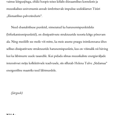
vaimse kiirgusjõuga, ehkki hoopis teises kõlalis-dünaamilises kontekstis ja
muusikalises universumis annab ümbritsevale impulsse sooloklarnet Tüüri
„Ekstaatilises palveränduris”.
Need ebastabiilsuse punktid, nimetatud ka harunemispunktideks
(bifurkatsioonipunktid), on dissipatiivsete struktuuride teooria kõige põnevam
ala. Ning meeldib see meile või mitte, ka meie asume praegu inimkonnana ühes
sellises dissipatiivsete struktuuride harunemispunktis, kus on võimalik nii häving
kui ka läbimurre uuele tasandile. Kui pidada silmas muusikaliste energiaväljade
intensiivset mõju kollektiivsele teadvusele, siis sillutab Helena Tulve „Südamaa”
energeetiline maatriks teed läbimurdele.
(Järgneb)