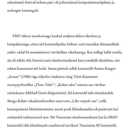
soleerimisel; festivali kolmas päev oli pühendatud kompositsiooniõpilaste ja -
tudengite loomingule.
EMP väikese meeskonnaga loodud muljetavaldava tiheduse ja
kompaktsusega, erinevaid kontserdipaiku hõlmav eesti muusikat dünaamiliselt
esitlev nädal lõi assotsiatsiooni värviküllase vikerkaarega. Kui millegi kallal norida,
siis oli selleks ehk Estonia teatri sümfooniaorkestri kava rosoljelik ülesehitus, mis
tekitas kummastavaid hetki. Samas pärineb sellelt kontserdilt Raimo Kangro
„Arcuse” (1998) väga reljeefne ettekanne ning Tõnis Kaumanni
montypythonliku „Three Tailsi” / „Kolme saba” esimese osa värvikas
esiettekanne Mihhail Gertsi dirigeerimisel. Sel kontserdil tuli esiettekandele
Margo Kõlari vokaalsümfooniline suurvorm „Läbi varjude oru”, mille
kontseptsiooni lahtimõtestamine autori poolt Klassikaraadios oli paeluvam kui
ettekandel realiseerunud teos. Nii Vanemuise sümfooniaorkestri kui ka ERSO
kontserdid olid ülesehituselt nauditavad tervikud. Vanemuise SO kontserdil,