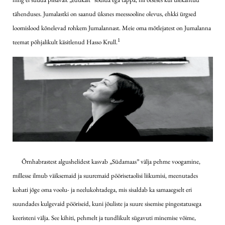
tähenduses. Jumalastki on saanud üksnes meessooline olevus, ehkki ürgsed
loomislood kõnelevad rohkem Jumalannast. Meie oma mõtlejatest on Jumalanna
1
teemat põhjalikult käsitlenud Hasso Krull.
Õrnhabrastest algushelidest kasvab „Südamaas” välja pehme voogamine,
millesse ilmub väiksemaid ja suuremaid pöörisetaolisi liikumisi, meenutades
kohati jõge oma voolu- ja neelukohtadega, mis sisaldab ka samaaegselt eri
suundades kulgevaid pööriseid, kuni jõuliste ja suure sisemise pingestatusega
keeristeni välja. See kihiti, pehmelt ja tundlikult sügavuti minemise võime,