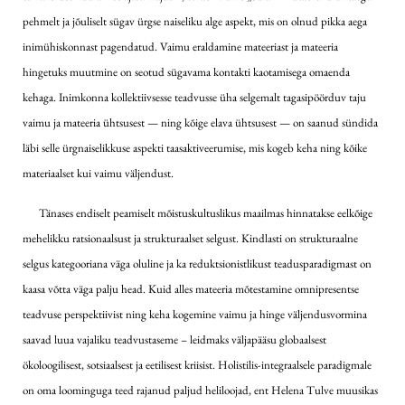
pehmelt ja jõuliselt sügav ürgse naiseliku alge aspekt, mis on olnud pikka aega
inimühiskonnast pagendatud. Vaimu eraldamine mateeriast ja mateeria
hingetuks muutmine on seotud sügavama kontakti kaotamisega omaenda
kehaga. Inimkonna kollektiivsesse teadvusse üha selgemalt tagasipöörduv taju
vaimu ja mateeria ühtsusest — ning kõige elava ühtsusest — on saanud sündida
läbi selle ürgnaiselikkuse aspekti taasaktiveerumise, mis kogeb keha ning kõike
materiaalset kui vaimu väljendust.
Tänases endiselt peamiselt mõistuskultuslikus maailmas hinnatakse eelkõige
mehelikku ratsionaalsust ja strukturaalset selgust. Kindlasti on strukturaalne
selgus kategooriana väga oluline ja ka reduktsionistlikust teadusparadigmast on
kaasa võtta väga palju head. Kuid alles mateeria mõtestamine omnipresentse
teadvuse perspektiivist ning keha kogemine vaimu ja hinge väljendusvormina
saavad luua vajaliku teadvustaseme – leidmaks väljapääsu globaalsest
ökoloogilisest, sotsiaalsest ja eetilisest kriisist. Holistilis-integraalsele paradigmale
on oma loominguga teed rajanud paljud heliloojad, ent Helena Tulve muusikas