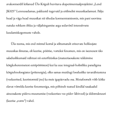
avakontserdil kõlanud Ülo Kriguli huvitava eksperimentaalprojektini „Lend
JK025” Lennusadamas, pakkusid tugevaid ja eriilmelisi muusikaelamusi. Palju
head ja väga head muusikat nii tihedas kontsentratsioonis, mis pani soovima
natuke rohkem õhku ja väljahingamise aega sedavõrd intensiivsete
kuulamiskogemuste vahele.
Üks teema, mis end mitmel korral ja sõltumatult erinevate heliloojate
muusikas ilmutas, oli keerise, pöörise, vorteksi fenomen, mis on iseenesest üks
saladuslikumaid nähtusi nii eeterfüüsikas (mateeriaosakeste tekkimine
kõrgkoherentsetest eetripööristest) kui ka uue integraal-holistliku paradigma
kõrgtehnoloogiates (priienergia), olles samas muidugi looduslike tavanähtustena
(veekeerised, keeristormid jne) ka meie igapäevaelu osa. Metafoorselt võib kõike
elavat võrrelda keerise fenomeniga, mis põhineb teatud kindlal tasakaalul
aineosakeste pideva muutumise (veekeerises vee pidev läbivool) ja üldstruktuuri
(keerise „vorm”) vahel.