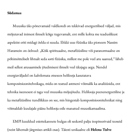
Südamaa
Muusika üks põnevamaid valdkondi on tekkivad energeetilised väljad, mis
mõjutavad inimest ilmselt kõige tugevamalt, ent mille kohta me teaduslikust
aspektist eriti midagi öelda ei suuda. Ehkki uue füüsika üks pioneere Nassim
Haramein on öelnud: „Kõik spirituaalne, metafüüsiline või paranormaalne on
põhimõtteliselt lihtsalt seda sorti füüsika, millest me pole veel aru saanud,” läheb
meil sellest arusaamisele jõudmiseni ilmselt veel üksjagu aega. Nendel
energiaväljadel on kahtlemata otseseos helilooja kasutatava
kompositsioonitehnikaga, mida on teatud astmeni võimalik ka analüüsida, ent
tehnika iseenesest ei taga veel muusika mõjujõudu. Helilooja peen­energeetiline ja
ka metafüüsiline tundlikkus on see, mis hingestab kompositsioonitehnikat ning
võimaldab kuulajale pääsu helilooja esile manatud muusikamaailma.
EMPl kuuldud esiettekannete hulgas oli seekord palju inspireerivaid teoseid
(neist lähemalt järgmises artikli osas). Täiesti unikaalne oli
Helena Tulve