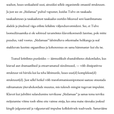
seadust, luues unikaalseid uusi, ainuüksi sellele organismile omaseid struktuure.
Ja just see on „Südamaa” puhul vapustav, kuidas Tulve on tasakaalu
tasakaalutuses ja tasakaalutust tasakaalus uurides liikunud seni kaardistamata
aladele ja jõudnud väga eriliste kõlaliste väljendusvormideni. See, et Tulve
loomedünaamika ei ole sobinud tavamõistes klaverikontserdi žanrisse, pole mitte
puudus, vaid voorus. „Südamaas” lahtirulluva orkestraalse helikanga ja seal
sisalduvate keeriste orgaanilisus ja koherentsus on sama hämmastav kui elu ise.
Teatud kriitilistes punktides — äärmuslikult ebastabiilsetes olukordades, kus
leiavad aset dramaatilised ja ettearvamatud sündmused, — võib dissipatiivne
struktuur nii hävida kui ka teha läbimurde, luues uue(d) kompleksse(d)
struktuuri(d). Just sellel hetkel võib transformatsiooniprotsessi saatuse otsustada
nähtamatute jõuvahekordade muutus, mis tuleneb mingist tugevast impulsist.
Klaveri kui juhtliini sulandumine tervikusse „Südamaas” ja samas tema terviku
mõjutamise võime toob silme ette vaimse otsija, kes oma maise rännaku jooksul
kingib julgustavaid ja valgustavaid impulsse kollektiivsele teadvusele. Samaväärse