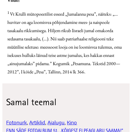
Viide:
1
Vt Krulli mütopoeetilist esseed „Jumalanna pesa”, näiteks: „…
huvitav on aga loomisvea põhjendamine mees- ja naispoole
tasakaalu rikkumisega. Hiljem rikub Iisraeli jumal omakorda
sedasama tasakaalu, (…). Nii saab patriarhaalse religiooni teke
müütilise seletuse: meessoost looja on ise loomisvea tulemus, oma
isekuses hulluks läinud teise astme jumalus, kes hakkas ennast
„ainujumalaks” pidama.” Kogumik „Pesamuna. Tekstid 2000—
2012”, I köide „Pesa”, Tallinn, 2014 lk 366.
Samal teemal
Fotonurk
, 
Artiklid
, 
Ajalugu
, 
Kino
ENN SÄDE FOTOALBUM 51. „KÕIGEST EI PEAGI ARU SAAMA!”