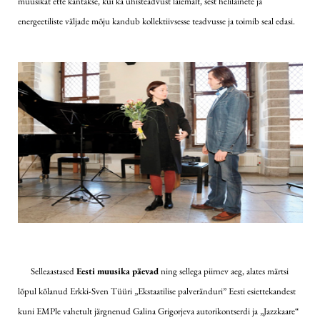
muusikat ette kantakse, kui ka ühisteadvust laiemalt, sest helilainete ja
energeetiliste väljade mõju kandub kollektiivsesse teadvusse ja toimib seal edasi.
Selleaastased
Eesti muusika päevad
ning sellega piirnev aeg, alates märtsi
lõpul kõlanud Erkki-Sven Tüüri „Ekstaatilise palveränduri” Eesti esiettekandest
kuni EMPle vahetult järgnenud Galina Grigorjeva autorikontserdi ja „Jazzkaare“