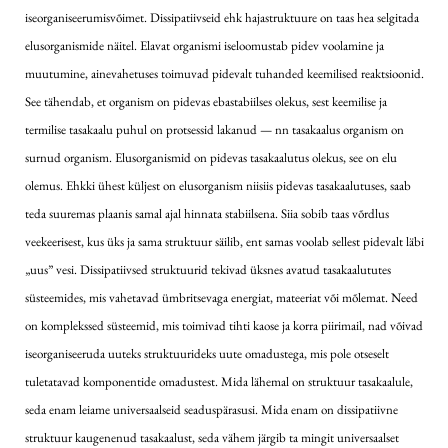
iseorganiseerumisvõimet. Dissipatiivseid ehk hajastruktuure on taas hea selgitada
elusorganismide näitel. Elavat organismi iseloomustab pidev voolamine ja
muutumine, ainevahetuses toimuvad pidevalt tuhanded keemilised reaktsioonid.
See tähendab, et organism on pidevas ebastabiilses olekus, sest keemilise ja
termilise tasakaalu puhul on protsessid lakanud — nn tasakaalus organism on
surnud organism. Elusorganismid on pidevas tasakaalutus olekus, see on elu
olemus. Ehkki ühest küljest on elusorganism niisiis pidevas tasakaalutuses, saab
teda suuremas plaanis samal ajal hinnata stabiilsena. Siia sobib taas võrdlus
veekeerisest, kus üks ja sama struktuur säilib, ent samas voolab sellest pidevalt läbi
„uus” vesi. Dissipatiivsed struktuurid tekivad üksnes avatud tasakaalututes
süsteemides, mis vahetavad ümbritsevaga energiat, mateeriat või mõlemat. Need
on komplekssed süsteemid, mis toimivad tihti kaose ja korra piirimail, nad võivad
iseorganiseeruda uuteks struktuurideks uute omadustega, mis pole otseselt
tuletatavad komponentide omadustest. Mida lähemal on struktuur tasakaalule,
seda enam leiame universaalseid seaduspärasusi. Mida enam on dissipatiivne
struktuur kaugenenud tasakaalust, seda vähem järgib ta mingit universaalset