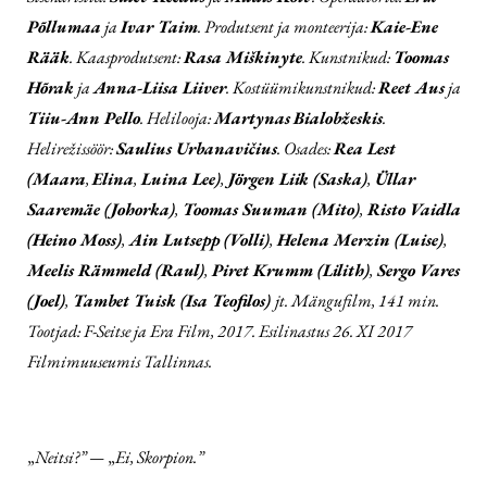
Põllumaa
ja
Ivar Taim
. Produtsent ja monteerija:
Kaie-Ene
Rääk
. Kaasprodutsent:
Rasa Miškinyte
. Kunstnikud:
Toomas
Hõrak
ja
Anna-Liisa Liiver
. Kostüümikunstnikud:
Reet Aus
ja
Tiiu-Ann Pello
. Helilooja:
Martynas
Bialobžeskis
.
Helirežissöör:
Saulius Urbanavičius
. Osades:
Rea Lest
(Maara
,
Elina
,
Luina Lee)
,
Jörgen Liik (Saska)
,
Üllar
Saaremäe (Johorka)
,
Toomas Suuman (Mito)
,
Risto Vaidla
(Heino Moss)
,
Ain Lutsepp (Volli)
,
Helena Merzin (Luise)
,
Meelis Rämmeld (Raul)
,
Piret Krumm (Lilith)
,
Sergo Vares
(Joel)
,
Tambet Tuisk (Isa Teofilos)
jt. Mängufilm, 141 min.
Tootjad: F-Seitse ja Era Film, 2017. Esilinastus 26. XI 2017
Filmimuuseumis Tallinnas.
„
Neitsi?” —
„
Ei, Skorpion.”