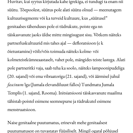
Huvitav, kui syytus kirjutada kahe igrekiga, ei tundugi ta enam nii
süütu. Tõepoolest, süütus pole alati süütu olnud — meenutagem
kultuuriseg­mente või ka terveid kultuure, kus „süütusel”
genitaalses tähenduses pole ei tüdrukute, poiste ega nn
täiskasvanute jaoks üldse mitte mingisugust sisu. Võtkem näiteks
partnerluskultuurid mis tahes ajal — defloratsioon (e k
õietustamine) võib/võis toimuda näiteks kolme- või
kolmeteistkümneaastaselt, vahet pole, mängides teiste lastega. Alati
pole partneritki vaja, saab teha ka soolo, näiteks šampoonipudeliga
(20. sajand) või ema vibraatoriga (21. sajand), või äärmisel juhul
fascinum’
iga (Jumala elevandiluust fallos) Tundmatu Jumala
Templis (1. sajand, Rooma). Initsiatsiooni täiskasvanute maailma
tähistab poistel esimene seemnepurse ja tüdrukutel esimene
menstruatsioon.
Naise genitaalne puutumatus, erinevalt mehe genitaalsest
puutumatusest on tuvastatav füüsiliselt. Mingil ogaral põhjusel