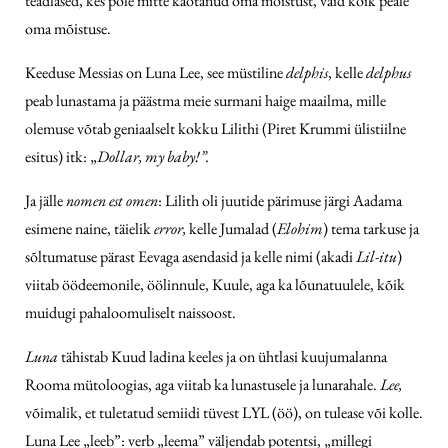
teadlased, kes pole mitte kaotanud oma mõistust, vaid kõik peale
oma mõistuse.
Keeduse Messias on Luna Lee, see müstiline
delphis
, kelle
delphus
peab lunastama ja päästma meie surmani haige maailma, mille
olemuse võtab geniaalselt kokku Lilithi (Piret Krummi ülistiilne
esitus) itk: „
Dollar, my baby!”.
Ja jälle
nomen est omen
: Lilith oli juutide pärimuse järgi Aadama
esimene naine, täielik
error,
kelle Jumalad (
Elohim
) tema tarkuse ja
sõltumatuse pärast Eevaga asendasid ja kelle nimi (akadi
Lil-itu
)
viitab öödeemonile, öölinnule, Kuule, aga ka lõunatuulele, kõik
muidugi pahaloomuliselt naissoost.
Luna
tähistab Kuud ladina keeles ja on ühtlasi kuujumalanna
Rooma mütoloogias, aga viitab ka lunastusele ja lunarahale.
Lee,
võimalik, et tuletatud semiidi tüvest LYL (öö), on tulease või kolle.
Luna Lee „leeb”: verb „leema” väljendab potentsi, „millegi