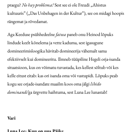
praegu?
No hay problema!
Sest see ei ole Freudi „Ahistus
kultuuris” („Das Unbehagen in der Kultur”), see on midagi hoopis
rängemat ja rõvedamat.
Aga Keeduse psühhedeelne
fatwa
paneb onu Heinod lõpuks
lindude keelt kõnelema ja vette kaduma, sest igasugune
domineerimisloogika hävitab domineerija vähemalt sama
efektiivselt kui domineeritu. Ilmneb tüüpiline Hegeli orja-isanda
situatsioon, kus on võimatu tuvastada, kes kellest sõltub või kes
kelle eitust eitab: kas ori isanda oma või vastupidi. Lõpuks peab
kogu see orjade-isandate maailm koos oma jälgi
libido
dominandi’
ga ürgvette haihtuma, sest Luna Lee lunastab!
Vari
Luna Lee: Kuu on uus Päike