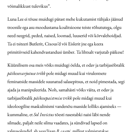
võimalikkust tulevikus”.
Luna Lee ei tõuse muidugi pärast mehe kukutamist tühjaks jäänud
troonile ega asu moodustama koalitsioone teiste rõhututega, olgu
need neegrid, peded, naised, loomad, luuserid või kõrvalehoidjad.
Ta ei tsiteeri Butlerit, Cixous’d või Eislerit jne ega keera
primitiivseid kahendvastandusi ümber. Ta lihtsalt varjutab päikese!
Küünilisem osa meis võiks muidugi öelda, et odav ja tarbijasõbralik
päikesevarjutuse trikk
pole midagi muud kui virulentsete
feminatside massidele suunatud salasepitsus, et noid pimestada, segi
ajada ja manipuleerida. Noh, samahästi võiks väita, et odav ja
tarbijasõbralik
päikesepaistmise trikk
pole midagi muud kui
ideoloogilise maskulinismi vandenõu masside lolliks ajamiseks —
kummaline, et
Sol Invictus
tõesti rasestabki naisi läbi nende
silmade, paljalt neile silma vaadates, ja sündivad lapsed on
valgusolendid, sh
yagé
liaan
B. caapi
, millest valmistatakse