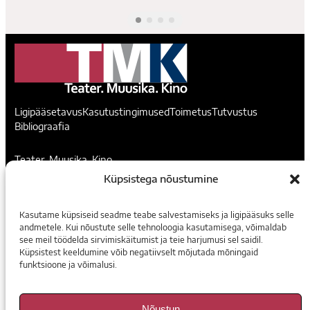
Ligipääsetavus
Kasutustingimused
Toimetus
Tutvustus
Bibliograafia
Teater. Muusika. Kino
Küpsistega nõustumine
Voorimehe 9, 10146, Tallinn
madis@temuki.ee
Kasutame küpsiseid seadme teabe salvestamiseks ja ligipääsuks selle
andmetele. Kui nõustute selle tehnoloogia kasutamisega, võimaldab
Instagram
Facebook
see meil töödelda sirvimiskäitumist ja teie harjumusi sel saidil.
Küpsistest keeldumine võib negatiivselt mõjutada mõningaid
funktsioone ja võimalusi.
Tellimine
E-ajakirjad
Nõustun