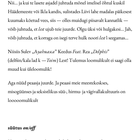
Nii… ja kui te lasete asjadel juhtuda mõnel imelisel õhtul kuskil
Häädemeeste või Ikla kandis, sulistades Liivi lahe madalas päikesest
kuumaks köetud vees, siis — olles muidugi piisavalt kannatlik —
võib juhtuda, et
lest
ujub teie juurde. Olgu üksi või hulgakesi… Jah,
võib juhtuda, et korraga on isegi terve hulk noori
lest’
i seegamas…
Niisiis Sulev „A
yahuasca
” Keedus
Feat.
Rea „
Delphis
”
(delfiin/kala lad k —
Toim
) Lest! Tulemus loomulikult ei saagi olla
muud kui üleloomulik!
Aga nüüd peaasja juurde. Ja peaasi meie meestekeskses,
misogüünses ja seksistlikus süü-, hirmu- ja vägivallakultuuris on
looooomulikult
süütus
on/off