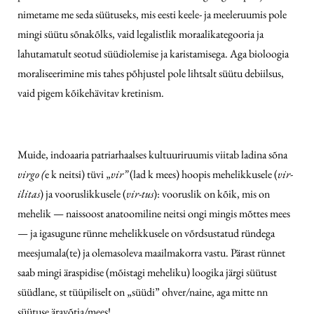
nimetame me seda süütuseks, mis eesti keele- ja meeleruumis pole
mingi süütu sõnakõlks, vaid legalistlik moraalikategooria ja
lahutamatult seotud süüdiolemise ja karistamisega. Aga bioloogia
moraliseerimine mis tahes põhjustel pole lihtsalt süütu debiilsus,
vaid pigem kõikehävitav kretinism.
Muide, indoaaria patriarhaalses kultuuriruumis viitab ladina sõna
virgo (
e k neitsi) tüvi „
vir”
(lad k mees) hoopis mehelikkusele (
vir-
ilitas
) ja vooruslikkusele (
vir-tus
): vooruslik on kõik, mis on
mehelik — naissoost anatoomiline neitsi ongi mingis mõttes mees
— ja igasugune rünne mehelikkusele on võrdsustatud ründega
meesjumala(te) ja olemasoleva maailmakorra vastu. Pärast rünnet
saab mingi äraspidise (mõistagi meheliku) loogika järgi süütust
süüdlane, st tüüpiliselt on „süüdi” ohver/naine, aga mitte nn
süütuse äravõtja/mees!