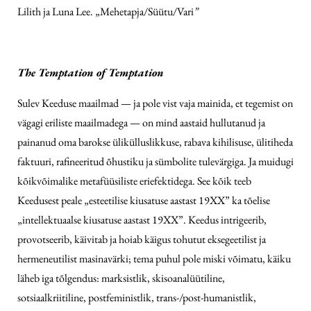
Lilith ja Luna Lee. „Mehetapja/Süütu/Vari
”
The Temptation of Temptation
Sulev Keeduse maailmad — ja pole vist vaja mainida, et tegemist on
vägagi eriliste maailmadega — on mind aastaid hullutanud ja
painanud oma barokse ülikülluslikkuse, rabava kihilisuse, ülitiheda
faktuuri, rafineeritud õhustiku ja sümbolite tulevärgiga. Ja muidugi
kõikvõimalike metafüüsiliste eriefektidega. See kõik teeb
Keedusest peale „esteetilise kiusatuse aastast 19XX” ka tõelise
„intellektuaalse kiusatuse aastast 19XX”. Keedus intrigeerib,
provotseerib, käivitab ja hoiab käigus tohutut eksegeetilist ja
hermeneutilist masinavärki; tema puhul pole miski võimatu, käiku
läheb iga tõlgendus: marksistlik, skisoanalüütiline,
sotsiaalkriitiline, postfeministlik, trans-/post-humanistlik,