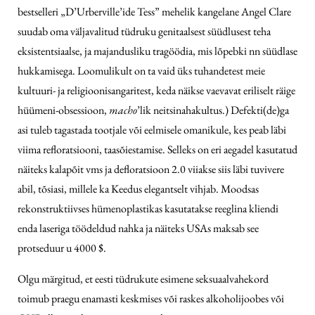
bestselleri „D’Urberville’ide Tess” mehelik kangelane Angel Clare
suudab oma väljavalitud tüdruku genitaalsest süüdlusest teha
eksistentsiaalse, ja majandusliku tragöödia, mis lõpebki nn süüdlase
hukkamisega. Loomulikult on ta vaid üks tuhandetest meie
kultuuri- ja religioonisangaritest, keda näikse vaevavat eriliselt räige
hüümeni-obsessioon,
macho
’lik neitsinahakultus.) Defekti(de)ga
asi tuleb tagastada tootjale või eelmisele omanikule, kes peab läbi
viima refloratsiooni, taasõies­tamise. Selleks on eri aegadel kasutatud
näiteks kalapõit vms ja defloratsioon 2.0 viiakse siis läbi tuvivere
abil, tõsiasi, millele ka Keedus elegantselt vihjab. Moodsas
rekonstruktiivses hümenoplastikas kasutatakse reeglina kliendi
enda laseriga töödeldud nahka ja näiteks USAs maksab see
protseduur u 4000 $.
Olgu märgitud, et eesti tüdrukute esimene seksuaalvahekord
toimub praegu enamasti keskmises või raskes alkoholijoobes või