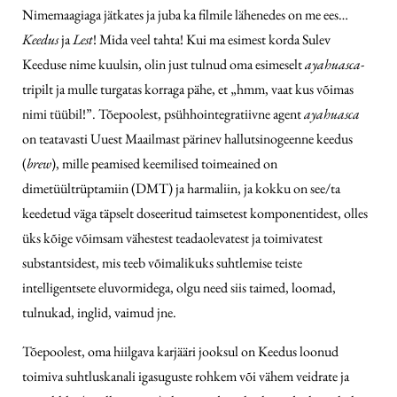
Nimemaagiaga jätkates ja juba ka filmile lähenedes on me ees…
Keedus
ja
Lest
! Mida veel tahta! Kui ma esimest korda Sulev
Keeduse nime kuulsin, olin just tulnud oma esimeselt
ayahuasca
-
tripilt ja mulle turgatas korraga pähe, et „hmm, vaat kus võimas
nimi tüübil!”. Tõepoolest, psühhointegratiivne agent
ayahuasca
on teatavasti Uuest Maailmast pärinev hallutsinogeenne keedus
(
brew
), mille peamised keemilised toimeained on
dimetüültrüptamiin (DMT) ja harmaliin, ja kokku on see/ta
keedetud väga täpselt doseeritud taimsetest komponentidest, olles
üks kõige võimsam vähestest teadaolevatest ja toimivatest
substantsidest, mis teeb võimalikuks suhtlemise teiste
intelligentsete eluvormidega, olgu need siis taimed, loomad,
tulnukad, inglid, vaimud jne.
Tõepoolest, oma hiilgava karjääri jooksul on Keedus loonud
toimiva suhtluskanali igasuguste rohkem või vähem veidrate ja