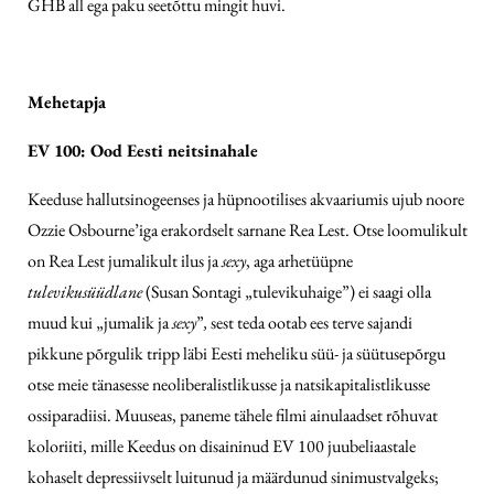
GHB all ega paku seetõttu mingit huvi.
Mehetapja
EV 100: Ood Eesti neitsinahale
Keeduse hallutsinogeenses ja hüpnootilises akvaariumis ujub noore
Ozzie Osbourne’iga erakordselt sarnane Rea Lest. Otse loomulikult
on Rea Lest jumalikult ilus ja
sexy
, aga arhetüüpne
tulevikusüüdlane
(Susan Sontagi „tulevikuhaige”) ei saagi olla
muud kui „jumalik ja
sexy
”
,
sest teda ootab ees terve sajandi
pikkune põrgulik tripp läbi Eesti meheliku süü- ja süütusepõrgu
otse meie tänasesse neoliberalistlikusse ja natsikapitalistlikusse
ossiparadiisi. Muuseas, paneme tähele filmi ainulaadset rõhuvat
koloriiti, mille Keedus on disaininud EV 100 juubeliaastale
kohaselt depressiivselt luitunud ja määrdunud sinimustvalgeks;