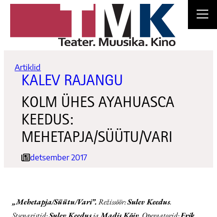
Liigu
sisu
juurde
Artiklid
KALEV RAJANGU
KOLM ÜHES AYAHUASCA
KEEDUS:
MEHETAPJA/SÜÜTU/VARI
detsember 2017
„Mehetapja/Süütu/Vari”.
Režissöör:
Sulev Keedus
.
Stsenaristid:
Sulev Keedus
ja
Madis Kõiv
. Operaatorid:
Erik