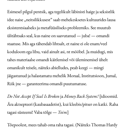
Esimesel pilgul pentsik, aga tegelikult läbinisti haige ja seksistlik
idee naise „neitsilikkusest” saab mehekesksetes kultuurides lausa
eksistentsiaalseks ja metafüüsiliseks probleemiks. See muutub
ülitähtsaks seal, kus naine on saavutanud — juba! — omandi
staatuse. Mis aga tähendab lihtsalt, et naine ei ole enam/veel
koduloom ega libu, vaid ainult asi, nt mööbel. Ja muidugi, mis
tahes materiaalse omandi käitlemisel või üleminemisel ühelt
omanikult teisele, näiteks abielludes, peab keegi — mingi
jäigastunud ja halastamatu mehelik Moraal, Institutsioon, Jumal,
Riik jne — garanteerima omandi puutumatuse.
Do Not Accept If Seal Is Broken
ja
Money Back System!
[idioomid.
Ära aktsepteeri (kaubasaadetist), kui kleebis/pitser on katki. Raha
tagasi süsteemi! Vaba tõlge —
Toim
]
Tõepoolest, mees tahab oma raha tagasi. (Näiteks Thomas Hardy