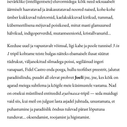
isevärklike (intelligentsete) eluvormidega: kõik need seksuaalselt
äärmiselt haavatavad ja ärakasutatavad noored naised, kohe-kohe
ümber kukkuvad tuletornid, kaelakukkuvad kirikud, tummad,
küberneetilisena mõjuvad poisikesed, mitut masti glamuursed
hälvikud, indigoperverdid, mutantseeniorid, kristallvanurid…
Keeduse uuel ja vapustavalt võimsal, ligi kahe ja poole tunnisel
3 in
1
tripil kohtame teiste hulgas näiteks ebamaiselt ilusat süütut
tüdrukut, väljanokitud silmadega poissi, segiläinud ingeri
vanapaari, Fidel Castro enda poega, hullu teofiilset preestrit, jalutut
paradiisilindu, puudri all olevat prohvet
Joeli
jne, jne, kes kõik on
agarad meiega suhtlema ja kõigile meie küsimustele vastama. Nad
on otsekui müstilised entiteedid
ayahuasca-
tripil — seda muidugi
vaid siis, kui meil on julgust lasta asjadel juhtuda, unustamata, et
puhastumine ja paradiislik õndsus tulevad pärast lõputuna
tunduvat… oksendamist, roojamist ja higistamist.