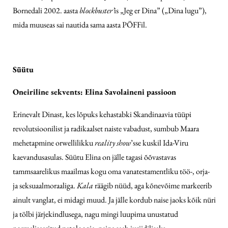
Bornedali 2002. aasta
blockbuster’
is „Jeg er Dina” („Dina lugu”),
mida muuseas sai nautida sama aasta PÖFFil.
Süütu
Oneiriline sekvents: Elina Savolaineni passioon
Erinevalt Dinast, kes lõpuks kehastabki Skandinaavia tüüpi
revolutsioonilist ja radikaalset naiste vabadust, sumbub Maara
mehetapmine orwelli­likku
reality show
’sse kuskil Ida-Viru
kaevandusasulas. Süütu Elina on jälle tagasi õõvastavas
tammsaarelikus maailmas kogu oma vanatestamentliku töö-, orja-
ja seksuaalmoraaliga.
Kala
räägib nüüd, aga kõnevõime markeerib
ainult vanglat, ei midagi muud. Ja jälle kordub naise jaoks kõik nüri
ja tölbi järjekindlusega, nagu mingi luupima unustatud