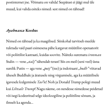
postinternet jne. Võimatu on valida! Seepärast ei jäägi mul üle
muud, kui valida esiteks nimed: sest nimed on tähtsad!
Ayahuasca
Keedus
Nimed on tähtsad ja ka maagilised. Siinkohal tarvitseb meelde
tuletada vaid paari esimesena pähe kargavat müütilist operaatorit
või poliitilist kastraati, kuidas soovite. Näiteks surematu
ironman
Stalin — vene
„stalj”
tähendab terast! Siis on meil (seni veel) üsna
surelik Putin — aga vene „
putj”
(tee) ja indoiraani
„budh”
viitavad
üheselt Buddhale ja äratusele ning virgumisele, aga ka müütilisele
igavesele kulgemisele
Tao
’le! Noh ja Donald Trump polegi muud
kui
Lihtsalt Trump
! Nagu näeme, on nendesse nimedesse peidetud
või isegi kodeeritud selge ideoloogiline ja poliitiline sõnum, ja
ilmselt ka agenda…