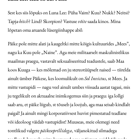
Sest kes siis lõpuks on Luna Lee: Püha Vaim? Kuu? Nukk? Neitsi?
Tapja-
bitch
? Lind? Skorpion? Vastuse
võite
saada kinos. Mina
lõpetan oma aruande lüsergiinhappe abil:
Päike pole mitte alati ja kaugeltki mitte kõigis kultuurides „Mees”,
nagu ka Kuu pole „Naine”. Aga meie militaarselt maskulinistlikus
maailmas praegu, vastavalt seksualiseeritud teadustele, saab Maa
koos Kuuga — kes mõlemad on ju stereotüüpselt naised — tiirelda
ainult ümber Päikese, kes loomulikult on
Sol Invictus
, st Mees. Ja
mitte vastupidi — nagu veel ainult umbes viissada aastat tagasi, mis
ju tegelikult on aktuaalne inimkogemus siin ja praegu: iga lollgi
saab aru, et päike liigub, st tõuseb ja loojub, aga maa seisab kindlalt
paigal! Ja ainult mingi korporatiivsest huvist pimestatud teadlane
või ideoloog väidab vastupidist! Muuseas, meie olemegi need
tontlikud valgete
päikeseprillidega
, väljanokitud silmadega