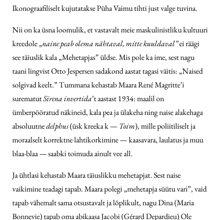
Ikonograafiliselt kujutatakse Püha Vaimu tihti just valge tuvina.
Nii on ka üsna loomulik, et vastavalt meie maskulinistliku kultuuri
kreedole „
naine peab olema nähtaval, mitte kuuldaval”
ei räägi
see täiuslik kala „Mehetapjas” üldse. Mis pole ka ime, sest nagu
taani lingvist Otto Jespersen sadakond aastat tagasi väitis: „Naised
solgivad keelt.” Tummana kehastab Maara René Magritte’i
surematut
Sirena invertida
’t aastast 1934: maalil on
ümberpööratud näkineid, kala pea ja ülakeha ning naise alakehaga
absoluutne
delphus
(üsk kreeka k —
Toim
), mille poliitiliselt ja
moraalselt korrektne lahtikorkimine — kaasavara, laulatus ja muu
blaa-blaa — saabki toimuda ainult vee all.
Ja ühtlasi kehastab Maara täiuslikku mehetapjat. Sest naise
vaikimine teadagi tapab. Maara polegi „mehetapja süütu vari”, vaid
tapab vähemalt sama otsustavalt ja lõplikult, nagu Dina (Maria
Bonnevie) tapab oma abikaasa Jacobi (Gérard Depardieu) Ole