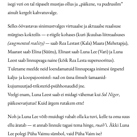
isegi veri on tal räpaselt mustjas ollus ja „päikene, va pudrusilm”
ainult kergelt kahvatuvalge.
Selles õõvastavas sinimustvalges virtuaalse ja aktuaalse reaalsuse
mürgises kokteilis — e-riigile kohases (kuri-)kuulsas liitreaalsuses
(augmented reality) —
saab Rea Lestast (Kala) Maara (Mehetapja),
Maarast saab Elina (Süütu), Elinast saab Luna Lee (Vari) ja Luna
Leest saab linnupeaga naine (kõik Rea Lesta supersooritus).
Tuletame meelde neid loendamatuid linnupeaga inimesi ürgsetel
kalju- ja koopajoonistel: nad on üsna ilmselt šamaanid-
kujumuutjad-triksterid-psühhonaudid jne.
Veelgi enam, Luna Leest saab ei midagi vähemat kui
Sol Niger
,
päikesevarjutus! Kuid ärgem rutakem ette!
Noh ja Luna Lee võib muidugi vabalt olla ka tuvi, kelle ta oma suus
ellu äratab — st annab linnule tagasi tema hinge,
ruah
’i. Äkki Luna
Lee polegi Püha Vaimu sümbol, vaid Püha Vaim ise?