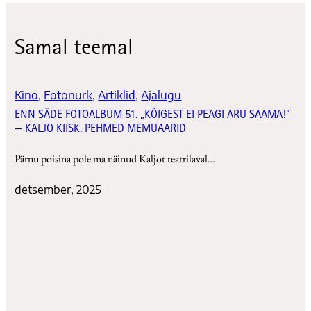
Samal teemal
Kino
, 
Fotonurk
, 
Artiklid
, 
Ajalugu
ENN SÄDE FOTOALBUM 51. „KÕIGEST EI PEAGI ARU SAAMA!”
— KALJO KIISK. PEHMED MEMUAARID
Pärnu poisina pole ma näinud Kaljot teatrilaval…
detsember, 2025