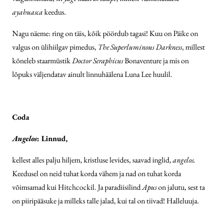
ayahuasca
keedus.
Nagu näeme: ring on täis, kõik pöördub tagasi! Kuu on Päike on
valgus on ülihiilgav pimedus,
The Superluminous Darkness
, millest
kõneleb staarmüstik
Doctor Seraphicus
Bonaventure ja mis on
lõpuks väljendatav ainult linnuhäälena Luna Lee huulil.
Coda
Angelos
: Linnud,
kellest alles palju hiljem, kristluse levides, saavad inglid,
angelos.
Keedusel on neid tuhat korda vähem ja nad on tuhat korda
võimsamad kui Hitch­cockil. Ja paradiisilind
Apus
on jalutu, sest ta
on piiripääsuke ja milleks talle jalad, kui tal on tiivad! Halleluuja.