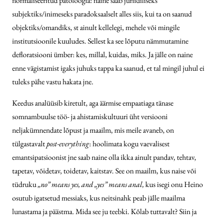
normaliseeritud patoloogia: naine saab juriidiliseks
subjektiks/inimeseks paradoksaalselt alles siis, kui ta on saanud
objektiks/omandiks, st ainult kellelegi, mehele või mingile
institutsioonile kuuludes. Sellest ka see lõputu nämmutamine
defloratsiooni ümber: kes, millal, kuidas, miks. Ja jälle on naine
enne vägistamist igaks juhuks tappa ka saanud, et tal mingil juhul ei
tuleks pähe vastu hakata jne.
Keedus analüüsib kiretult, aga äärmise empaatiaga tänase
somnambuulse töö- ja ahistamiskultuuri üht versiooni
neljakümnendate lõpust ja maailm, mis meile avaneb, on
tülgastavalt
post-everything
: hoolimata kogu vaevalisest
emantsipatsioonist jne saab naine olla ikka ainult pandav, tehtav,
tapetav, võidetav, toidetav, kaitstav. See on maailm, kus naise või
tüdruku
„no” means yes, and „yes” means anal,
kus isegi onu Heino
osutub igatsetud messiaks, kus neitsinahk peab jälle maailma
lunastama ja päästma. Mida see ju teebki. Kõlab tuttavalt? Siin ja