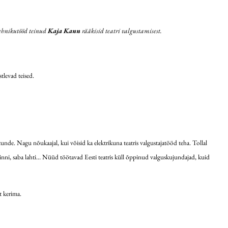
tehnikutööd teinud
Kaja Kann
rääkisid teatri valgustamisest.
tlevad teised.
de. Nagu nõukaajal, kui võisid ka elektrikuna teatris valgustajatööd teha. Tollal
Nokk kinni, saba lahti… Nüüd töötavad Eesti teatris küll õppinud valguskujundajad, kuid
t kerima.