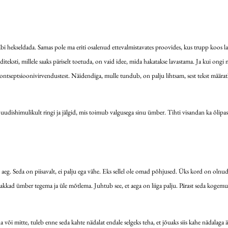
läbi hekseldada. Samas pole ma eriti osalenud ettevalmistavates proovides, kus trupp koos lav
ksti, millele saaks päriselt toetuda, on vaid idee, mida hakatakse lavastama. Ja kui ongi mi
 kontseptsioonivirvendustest. Näidendiga, mulle tundub, on palju lihtsam, sest tekst määratle
 uudishimulikult ringi ja jälgid, mis toimub valgusega sinu ümber. Tihti visandan ka õlipas
de aeg. Seda on piisavalt, ei palju ega vähe. Eks sellel ole omad põhjused. Üks kord on oln
is hakkad ümber tegema ja üle mõtlema. Juhtub see, et aega on liiga palju. Pärast seda kogem
 või mitte, tuleb enne seda kahte nädalat endale selgeks teha, et jõuaks siis kahe nädalaga 