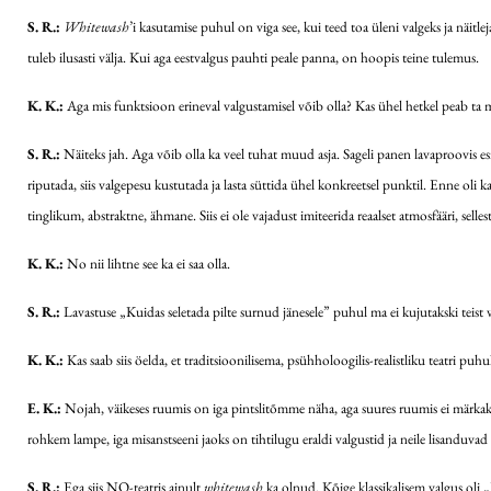
S. R.:
Whitewash
’i kasutamise puhul on viga see, kui teed toa üleni valgeks ja näitlej
tuleb ilusasti välja. Kui aga eestvalgus pauhti peale panna, on hoopis teine tulemus.
K. K.:
Aga mis funktsioon erineval valgustamisel võib olla? Kas ühel hetkel peab ta 
S. R.:
Näiteks jah. Aga võib olla ka veel tuhat muud asja. Sageli panen lavaproovis e
riputada, siis valgepesu kustutada ja lasta süttida ühel konkreetsel punktil. Enne oli ka 
tinglikum, abstraktne, ähmane. Siis ei ole vajadust imiteerida reaalset atmosfääri, se
K. K.:
No nii lihtne see ka ei saa olla.
S. R.:
Lavastuse „Kuidas seletada pilte surnud jänesele” puhul ma ei kujutakski teist v
K. K.:
Kas saab siis öelda, et traditsioonilisema, psühholoogilis-realistliku teatri puh
E. K.:
Nojah, väikeses ruumis on iga pintslitõmme näha, aga suures ruumis ei märkaks s
rohkem lampe, iga misanstseeni jaoks on tihtilugu eraldi valgustid ja neile lisanduva
S. R.:
Ega siis NO-teatris ainult
whitewash
ka olnud. Kõige klassikalisem valgus oli „M