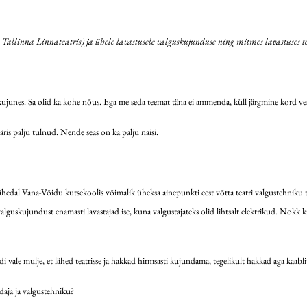
 Tallinna Linnateatris) ja ühele lavastusele valguskujunduse ning mitmes lavastuses 
 kujunes. Sa olid ka kohe nõus. Ega me seda teemat täna ei ammenda, küll järgmine kord ves
is palju tulnud. Nende seas on ka palju naisi.
dal Vana-Võidu kutsekoolis võimalik üheksa ainepunkti eest võtta teatri valgustehniku tun
 tegid valguskujundust enamasti lavastajad ise, kuna valgustajateks olid lihtsalt elektrikud. 
 vale mulje, et lähed teatrisse ja hakkad hirmsasti kujundama, tegelikult hakkad aga kaabli
daja ja valgustehniku?