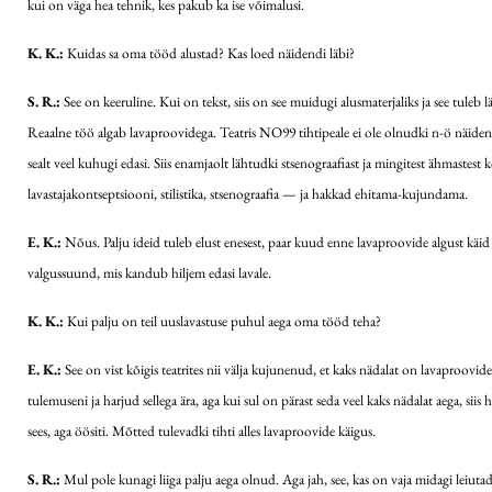
kui on väga hea tehnik, kes pakub ka ise võimalusi.
K. K.:
Kuidas sa oma tööd alustad? Kas loed näidendi läbi?
S. R.:
See on keeruline. Kui on tekst, siis on see muidugi alusmaterjaliks ja see tuleb 
Reaalne töö algab lavaproovidega. Teatris NO99 tihtipeale ei ole olnudki n-ö näidendite
sealt veel kuhugi edasi. Siis enamjaolt lähtudki stsenograafiast ja mingitest ähmastest
lavastajakontseptsiooni, stilistika, stsenograafia — ja hakkad ehitama-kujundama.
E. K.:
Nõus. Palju ideid tuleb elust enesest, paar kuud enne lavaproovide algust käid
valgussuund, mis kandub hiljem edasi lavale.
K. K.:
Kui palju on teil uuslavastuse puhul aega oma tööd teha?
E. K.:
See on vist kõigis teatrites nii välja kujunenud, et kaks nädalat on lavaproovi
tulemuseni ja harjud sellega ära, aga kui sul on pärast seda veel kaks nädalat aega, si
sees, aga öösiti. Mõtted tulevadki tihti alles lavaproovide käigus.
S. R.:
Mul pole kunagi liiga palju aega olnud. Aga jah, see, kas on vaja midagi leiutada