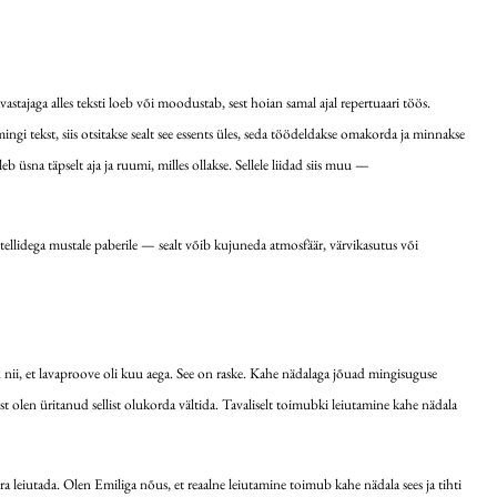
astajaga alles teksti loeb või moodustab, sest hoian samal ajal repertuaari töös.
ngi tekst, siis otsitakse sealt see essents üles, seda töödeldakse omakorda ja minnakse
b üsna täpselt aja ja ruumi, milles ollakse. Sellele liidad siis muu —
tellidega mustale paberile — sealt võib kujuneda atmosfäär, värvikasutus või
ud nii, et lavaproove oli kuu aega. See on raske. Kahe nädalaga jõuad mingisuguse
ust olen üritanud sellist olukorda vältida. Tavaliselt toimubki leiutamine kahe nädala
ära leiutada. Olen Emiliga nõus, et reaalne leiutamine toimub kahe nädala sees ja tihti