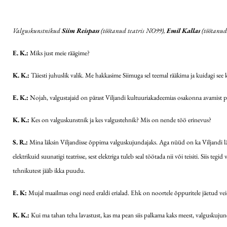
Valguskunstnikud
Siim Reispass
(töötanud teatris NO99),
Emil Kallas
(töötanud
E. K.:
Miks just meie räägime?
K. K.:
Täiesti juhuslik valik. Me hakkasime Siimuga sel teemal rääkima ja kuidagi see
E. K.:
Nojah, valgustajaid on pärast Viljandi kultuuriakadeemias osakonna avamist pär
K. K.:
Kes on valguskunstnik ja kes valgustehnik? Mis on nende töö erinevus?
S. R.:
Mina läksin Viljandisse õppima valguskujundajaks. Aga nüüd on ka Viljandi lähe
elektrikuid suunatigi teatrisse, sest elektriga tuleb seal töötada nii või teisiti. Siis
tehnikutest jääb ikka puudu.
E. K:
Mujal maailmas ongi need eraldi erialad. Ehk on noortele õppuritele jäetud veidi
K. K.:
Kui ma tahan teha lavastust, kas ma pean siis palkama kaks meest, valguskujun