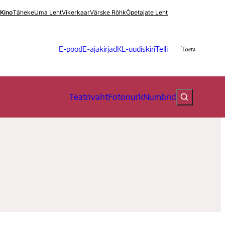
.Kino
Täheke
Uma Leht
Vikerkaar
Värske Rõhk
Õpetajate Leht
Toeta
E-pood
E-ajakirjad
KL-uudiskiri
Telli
Teatrivaht
Fotonurk
Numbrid