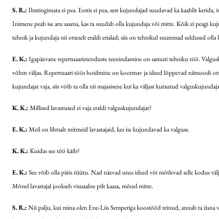
S. R.:
Ilmtingimata ei pea. Eestis ei pea, sest kujundajad suudavad ka kaablit kerida,
Inimene peab ise aru saama, kas ta suudab olla kujundaja või mitte. Kõik ei peagi kujun
tehnik ja kujundaja nii otseselt eraldi erialad; siis on tehnikul suuremad eeldused olla
E. K.:
Igapäevane repertuaarietenduste teenindamine on samuti tehniku töö. Valguskun
võhm väljas. Repertuaari töös hoidmine on koormav ja ideed lõppevad niimoodi otsa.
kujundajat vaja, siis võib ta olla nii majasisene kui ka väljast kutsutud valguskujundaja
K. K.:
Millised lavastused ei vaja eraldi valguskujundajat?
E. K.:
Meil on lihtsalt mitmeid lavastajaid, kes ise kujundavad ka valguse.
K. K.:
Kuidas see töö käib?
E. K.:
See võib olla päris tüütu. Nad näevad unes ideed või mõtlevad selle kodus välja,
Mõnel lavastajal jookseb visuaalne pilt kaasa, mõnel mitte.
S. R.:
Nii palju, kui mina olen Ene-Liis Semperiga koostööd teinud, annab ta üsna vaba