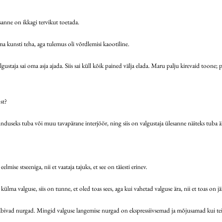
esanne on ikkagi tervikut toetada.
oma kunsti teha, aga tulemus oli võrdlemisi kaootiline.
ustaja sai oma asja ajada. Siis sai küll kõik pained välja elada. Maru palju kirevaid toone; pal
st?
junduseks tuba või muu tavapärane interjöör, ning siis on valgustaja ülesanne näiteks tuba ä
ise stseeniga, nii et vaataja tajuks, et see on täiesti erinev.
ülma valguse, siis on tunne, et oled toas sees, aga kui vahetad valguse ära, nii et toas on jä
ja läbivad nurgad. Mingid valguse langemise nurgad on ekspressiivsemad ja mõjusamad kui t