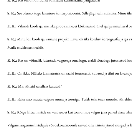
K. K.:
Kas teil on olnud ka võimalust kunstnikuna paugutada?
S. R.:
See oleneb kogu lavastuse kontseptsioonist. Selle järgi valin stilistika. Minu ül
E. K.:
Viljandi kooli ajal me ikka proovisime, et kõik saaksid ühel ajal ja samal laval 
S. R.:
Minul oli kooli ajal sarnane projekt. Laval oli üks korduv koreograafia ja iga valg
Mulle endale see meeldis.
K. K.:
Kas on võimalik jutustada valgusega oma lugu, eraldi sõnadega jutustatud loo
E. K.:
On ikka. Näiteks Linnateatris on saalid iseenesestki tubased ja tihti on lavaku
K. K.:
Mis võtteid sa selleks kasutad?
E. K.:
Paika saab muuta valguse suuna ja tooniga. Tuleb teha terav muude, võrreldes eelm
S. R.:
Kõige lihtsam näide on vast see, et kui toas on soe valgus ja sa paned akna taha k
Valguse langemisel näitlejale või dekoratsioonile saavad olla näiteks järsud nurgad 