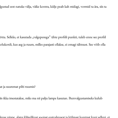
lgustad eest natuke välja, väike kontra, külje pealt kah midagi, vormid ta ära, siis ta
a võtta. Selleks, et kasutada „valgepesuga” ühte profiili punkti, tuleb enne see profiil
 olukordi, kus aeg ja ruum, milles parajasti ollakse, ei omagi tähtsust. See võib olla
mat ja suuremat pilti ruumis?
iis ikka imestatakse, miks ma nii palju lampe kasutan. Peenvalgustamiseks kulub
se nippe, alates klišeelikust soojast eestvalgusest ja külmast kontrast kuni selleni, et