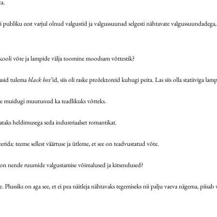
ta.
i publiku eest varjul olnud valgustid ja valgussuunad selgesti nähtavate valgussuundadega,
 kooli võte ja lampide välja toomine moodsam võttestik?
kasid tulema
black box
’id, siis oli raske prožektoreid kuhugi peita. Las siis olla statiiviga lamp 
ee muidugi muutunud ka teadlikuks võtteks.
 vaataks heldimusega seda industriaalset romantikat.
neerida: teeme sellest väärtuse ja ütleme, et see on teadvustatud võte.
d on nende ruumide valgustamise võimalused ja kitsendused?
lussiks on aga see, et ei pea näitleja nähtavaks tegemiseks nii palju vaeva nägema, piisab väh