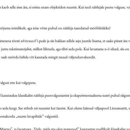
a kaob selle sisse ära, ei eristu enam objektidest ruumis. Kui teed näitlejale peene valguse, va
mõjuma inimlikult, aga teise võtte puhul on näitleja taandatud mööblitükiks?
simesena tõesti
whitewash
’i peale ja siis hakkan sellele asju juurde lisama, et saaks pärast är
juttu tekstimaterjalist, millest lähtuda, aga tihti seda pole. Kui lavastame n-ö ideed, siis on
llest saab mööda hiilida või kasutada mingit muud väljendusvahendit.
algust ette kui valgepesu.
ul kasutatakse klassikalist näitleja peenvalgustamist ja eksperimentaalsema teatri puhul räige
eda keegi. See sõltub nii ruumist kui žanrist. Kui oleme käinud väljaspool Linnateatrit, s
d omakorda „suurte lavapiltide” valgustid.
iserys”, ja lavastuses „Tõde, mida ma olen igatsenud” kasutasime teadlikult klassikalise valgu