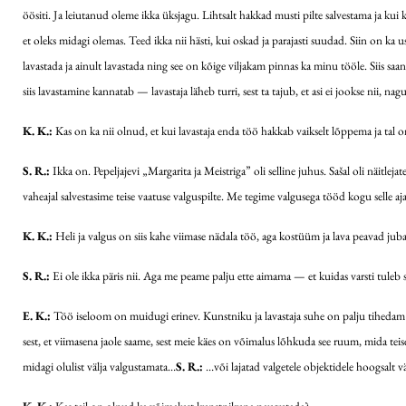
öösiti. Ja leiutanud oleme ikka üksjagu. Lihtsalt hakkad musti pilte salvestama ja kui kee
et oleks midagi olemas. Teed ikka nii hästi, kui oskad ja parajasti suudad. Siin on ka 
lavastada ja ainult lavastada ning see on kõige viljakam pinnas ka minu tööle. Siis saa
siis lavastamine kannatab — lavastaja läheb turri, sest ta tajub, et asi ei jookse nii, n
K. K.:
Kas on ka nii olnud, et kui lavastaja enda töö hakkab vaikselt lõppema ja tal on 
S. R.:
Ikka on. Pepeljajevi „Margarita ja Meistriga” oli selline juhus. Sašal oli näitlej
vaheajal salvestasime teise vaatuse valguspilte. Me tegime valgusega tööd kogu selle a
K. K.:
Heli ja valgus on siis kahe viimase nädala töö, aga kostüüm ja lava peavad ju
S. R.:
Ei ole ikka päris nii. Aga me peame palju ette aimama — et kuidas varsti tuleb 
E. K.:
Töö iseloom on muidugi erinev. Kunstniku ja lavastaja suhe on palju tihedam ku
sest, et viimasena jaole saame, sest meie käes on võimalus lõhkuda see ruum, mida te
midagi olulist välja valgustamata…
S. R.:
…või lajatad valgetele objektidele hoogsalt 