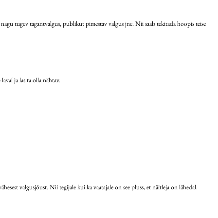
 nagu tugev tagantvalgus, publikut pimestav valgus jne. Nii saab tekitada hoopis teise
laval ja las ta olla nähtav.
esest valgusjõust. Nii tegijale kui ka vaatajale on see pluss, et näitleja on lähedal.