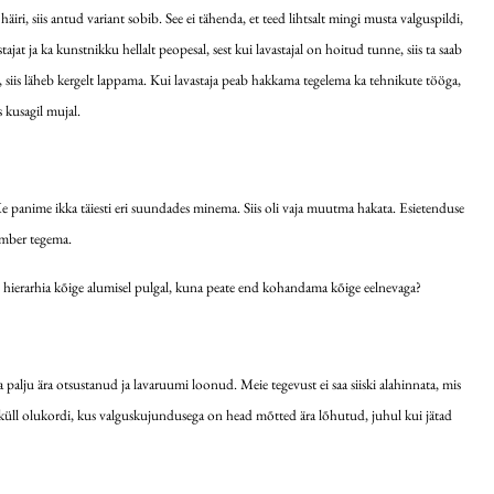
häiri, siis antud variant sobib. See ei tähenda, et teed lihtsalt mingi musta valguspildi,
at ja ka kunstnikku hellalt peopesal, sest kui lavastajal on hoitud tunne, siis ta saab
le, siis läheb kergelt lappama. Kui lavastaja peab hakkama tegelema ka tehnikute tööga,
s kusagil mujal.
te. Me panime ikka täiesti eri suundades minema. Siis oli vaja muutma hakata. Esietenduse
 ümber tegema.
te hierarhia kõige alumisel pulgal, kuna peate end kohandama kõige eelnevaga?
alju ära otsustanud ja lavaruumi loonud. Meie tegevust ei saa siiski alahinnata, mis
d küll olukordi, kus valguskujundusega on head mõtted ära lõhutud, juhul kui jätad