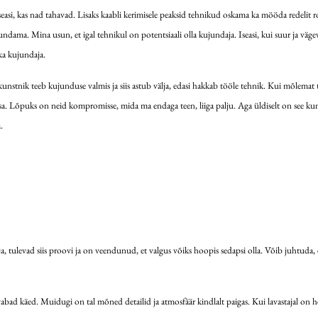
 iseasi, kas nad tahavad. Lisaks kaabli kerimisele peaksid tehnikud oskama ka mööda redeli
dama. Mina usun, et igal tehnikul on potentsiaali olla kujundaja. Iseasi, kui suur ja vägev s
 ka kujundaja.
stnik teeb kujunduse valmis ja siis astub välja, edasi hakkab tööle tehnik. Kui mõlemat 
 Lõpuks on neid kompromisse, mida ma endaga teen, liiga palju. Aga üldiselt on see kunst
.
 tulevad siis proovi ja on veendunud, et valgus võiks hoopis sedapsi olla. Võib juhtuda, et
d käed. Muidugi on tal mõned detailid ja atmosfäär kindlalt paigas. Kui lavastajal on hea v