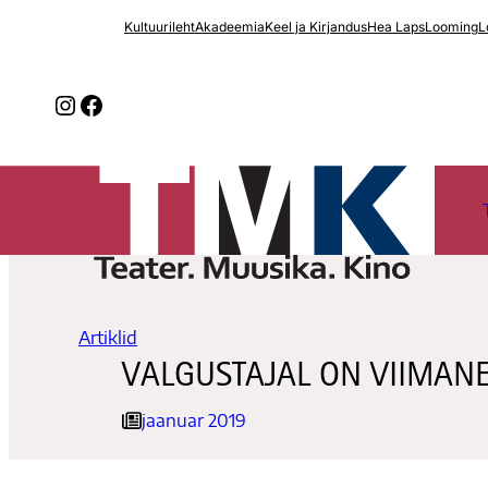
Liigu
Kultuurileht
Akadeemia
Keel ja Kirjandus
Hea Laps
Looming
L
sisu
juurde
Instagram
Facebook
Artiklid
VALGUSTAJAL ON VIIMAN
jaanuar 2019