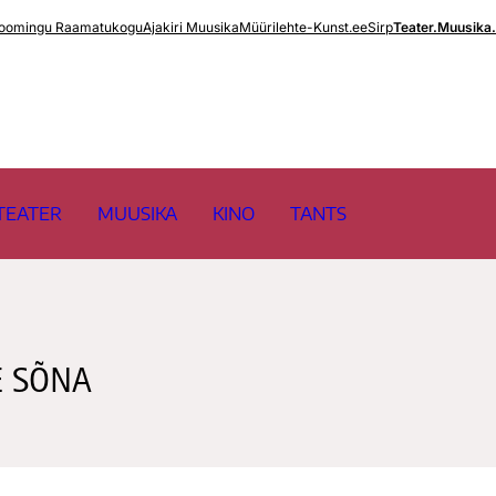
oomingu Raamatukogu
Ajakiri Muusika
Müürileht
e-Kunst.ee
Sirp
Teater.Muusika
TEATER
MUUSIKA
KINO
TANTS
E SÕNA