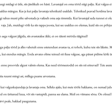
gi midagi ei ütle, siis järelikult on hästi. Lavastajal on oma tööd niigi palju. Kui valgus ei 
usaldus mängus. Kas ja kui palju lavastaja tehnikuid usaldab. Tehnikud peavad hoidma lavastaj
ngi rahus musti pilte salvestada ja vaikselt oma asja timmida. Kui lavastajal seda tunnet ei o
agu vaja. Jah, muidugi võib ka siis rappa joosta, kui see usaldus on olemas, kuid siis on põhju
aega valgust jälgida, siis avastatakse äkki, et on täiesti mööda räägitud?
atega palju tööd ja alles vahetult enne esietendust avastas ta, et tohoh, kuhu teie siis läksi
ja, kui etendus mängis. Enda arvates olime teinud nii ilusa valguse, aga pärast pidime kõik
ba enne proovide algust valmis olema. Kas need töömeetodid on siis nii erinevad? Teie asu
siia ruumi mingi asi, millega peame arvestama.
i valguskujundaja ja lavastaja oma. Selleks ajaks, kui meie tööle hakkame, on nemad juba p
ised on üritanud luua, või siis vastupidi, panna see elama. Meil on viimane sõna. On olnu
värvi peale, hakkad paugutama.