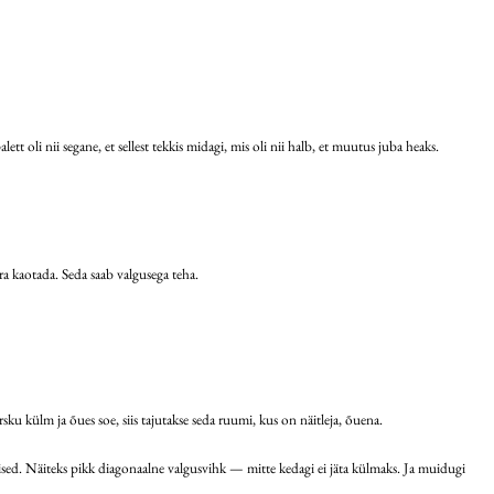
ett oli nii segane, et sellest tekkis midagi, mis oli nii halb, et muutus juba heaks.
ra kaotada. Seda saab valgusega teha.
rsku külm ja õues soe, siis tajutakse seda ruumi, kus on näitleja, õuena.
eised. Näiteks pikk diagonaalne valgusvihk — mitte kedagi ei jäta külmaks. Ja muidugi