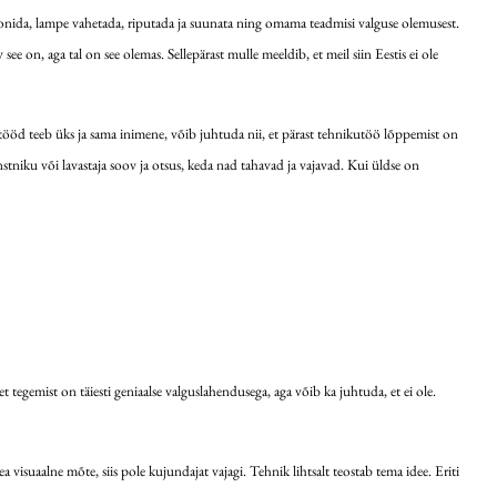
t ronida, lampe vahetada, riputada ja suunata ning omama teadmisi valguse olemusest.
ee on, aga tal on see olemas. Sellepärast mulle meeldib, et meil siin Eestis ei ole
tööd teeb üks ja sama inimene, võib juhtuda nii, et pärast tehnikutöö lõppemist on
niku või lavastaja soov ja otsus, keda nad tahavad ja vajavad. Kui üldse on
 tegemist on täiesti geniaalse valguslahendusega, aga võib ka juhtuda, et ei ole.
isuaalne mõte, siis pole kujundajat vajagi. Tehnik lihtsalt teostab tema idee. Eriti