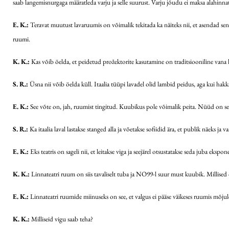
saab langemisnurgaga määratleda varju ja selle suurust. Varju jõudu ei maksa alahinna
E. K.:
Teravat muutust lavaruumis on võimalik tekitada ka näiteks nii, et asendad sen
ruumi.
K. K.:
Kas võib öelda, et peidetud prožektorite kasutamine on traditsiooniline vana
S. R.:
Üsna nii võib öelda küll. Itaalia tüüpi lavadel olid lambid peidus, aga kui hak
E. K.:
See võte on, jah, ruumist tingitud. Kuubikus pole võimalik peita. Nüüd on s
S. R.:
Ka itaalia laval lastakse stanged alla ja võetakse sofiidid ära, et publik näeks ja
E. K.:
Eks teatris on sageli nii, et leitakse viga ja seejärel otsustatakse seda juba ekspo
K. K.:
Linnateatri ruum on siis tavaliselt tuba ja NO99-l suur must kuubik. Millise
E. K.:
Linnateatri ruumide miinuseks on see, et valgus ei pääse väikeses ruumis mõjule. P
K. K.:
Milliseid vigu saab teha?