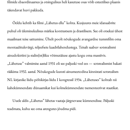
filmide ebaordinaarsus ja otsingulisus heli kasutuse osas võib esteetilises plaanis
täiendavat huvi pakkuda.
Öeldu kehtib ka filmi „Lähetus ellu” kohta. Kusjuures meie idanaabrite
puhul oli üleminekulisus märksa kontrastsem ja drastilisem. See oli otsekui ühest
maailmast teise sattumine. Ühelt poolt nõukogude avangardne tummfilm oma
montaažitulevärgi, reljeefsete kaadrilahendustega. Teisalt saabuv sotsrealismi
ainudoktriini ja stalin(ist)liku võimutäiuse ajastu kogu oma massiivis.
„Lähetuse” valmimise aastal 1931 oli see paljuski veel ees — sotsrealismist hakati
rääkima 1932. aastal. Nõukogude kunsti ainumeetodina kinnistati sotsrealism
NL kirjanike liidu põhikirjas liidu I kongressil 1934. „Lähetuses” kohtab nii
kahekümnendate dünaamikat kui kolmekümnendate tsementeerivat staatikat.
Uuele aldis „Lähetus” lähetas vaataja järgnevasse kümnendisse. Paljuski
teadmata, kuhu see oma arengutes jõudma pidi.