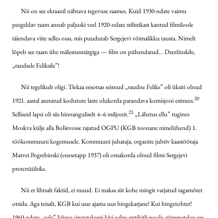
Nii on see ekraanil nähtava tegevuse raames. Kuid 1930-ndate vaimu
peegeldav raam annab paljuski veel 1920-ndate stilistikast kantud filmiloole
täiendava viite selles osas, mis puudutab Sergejevi võimalikku tausta. Nimelt
lõpeb see raam ühe mälestusmärgiga — film on pühendatud… Dzeržinskile,
„raudsele Feliksile”!
Nii tegelikult oligi. Tšekaa eesotsas seisnud „raudne Feliks” oli üksiti olnud
20
1921. aastal asutatud kodutute laste olukorda parandava komisjoni esimees.
21
Selliseid lapsi oli siis hinnanguliselt 4–6 miljonit.
„Lähetus ellu” tugines
Moskva külje alla Bolševosse rajatud OGPU (KGB toonane nimelühend) 1.
töökommuuni kogemusele. Kommuuni juhataja, organite juhtiv kaastöötaja
Matvei Pogrebinski (enesetapp 1937) oli omakorda olnud filmi-Sergejevi
prototüübiks.
Nii et lihtsalt faktid, ei muud. Ei maksa siit kohe mingit varjatud tagamõtet
otsida. Aga teisalt, KGB kui uue ajastu uus hingekarjane! Kui hingetohter!
1960-ndate „sula” käigus sirutataksegi käsi valge arstikitli poole, tõmmatakse see