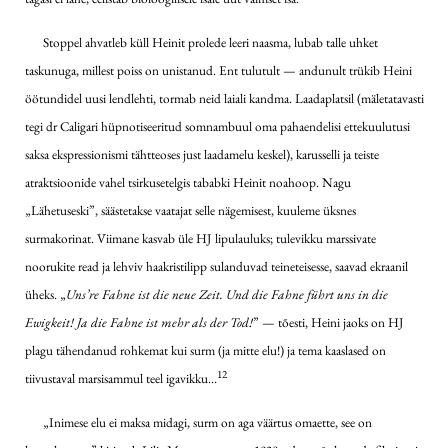
Stoppel ahvatleb küll Heinit prolede leeri naasma, lubab talle uhket
taskunuga, millest poiss on unistanud. Ent tulutult — andunult trükib Heini
öötundidel uusi lendlehti, tormab neid laiali kandma. Laadaplatsil (mäletatavasti
tegi dr Caligari hüpnotiseeritud somnambuul oma pahaendelisi ettekuulutusi
saksa ekspressionismi tähtteoses just laadamelu keskel), karusselli ja teiste
atraktsioonide vahel tsirkusetelgis tababki Heinit noahoop. Nagu
„Lähetuseski”, säästetakse vaatajat selle nägemisest, kuuleme üksnes
surmakorinat. Viimane kasvab üle HJ lipulauluks; tulevikku marssivate
noorukite read ja lehviv haakristilipp sulanduvad teineteisesse, saavad ekraanil
üheks. „
Uns’re Fahne ist die neue Zeit. Und die Fahne führt uns in die
Ewigkeit! Ja die Fahne ist mehr als der Tod!
” — tõesti, Heini jaoks on HJ
plagu tähendanud rohkemat kui surm (ja mitte elu!) ja tema kaaslased on
12
tiivustaval marsisammul teel igavikku…
„Inimese elu ei maksa midagi, surm on aga väärtus omaette, see on