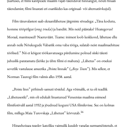
(kartuses, et filmi kantpeade maailm vajab täiendavat hinnangut, nõuti finaali
täiendamist; filmi linastati eri osariikides kas originaal- või alternatiivkujul).
Film tänavalastest saab ekraanilähetuse järgmiste sõnadega: „Täna kodutu,
homme tööpõlgur (
vrag truda
) ja bandiit. Mis neid päästaks? Heategevus?
Moraal, manitsused? Naeruväärt. Teame: inimest loob keskkond, lähetuse ellu
annab neile Nõukogude Vabariik oma vaba tööga, sulatab neist maailmaehituse
töölised.” Nii et kõigest töökasvatusega piirdumine polnud siiski täiesti
juhuslik-paratamatu (kõike ju ühte filmi ei mahuta). „Lähetus” on otsekui
sovetlik vastulause ameerika „Poiste linnale” („
Boys Town
”). Mis sellest, et
Norman Taurogi film valmis alles 1938. aastal.
„Poiste linn” põhineb samuti tõsielul. Aga võimalik, et ta oli teadlik
„Lähetusestki”, mis oli edukalt linastunud Veneetsias maailma esimesel
filmifestivalil aastal 1932 ja jõudnud koguni USA filmilevisse. See on kolmas
16
film, millega Maia Turovskaja „Lähetust” kõrvutab.
Hingehoiuga tegelev katoliku vaimulik kuuleb vanglas surmamõistetult, et