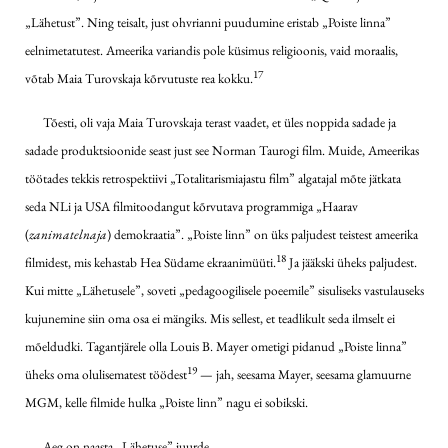
„Lähetust”. Ning teisalt, just ohvrianni puudumine eristab „Poiste linna”
eelnimetatutest. Ameerika variandis pole küsimus religioonis, vaid moraalis,
17
võtab Maia Turovskaja kõrvutuste rea kokku.
Tõesti, oli vaja Maia Turovskaja terast vaadet, et üles noppida sadade ja
sadade produktsioonide seast just see Norman Taurogi film. Muide, Ameerikas
töötades tekkis retrospektiivi „Totalitarismiajastu film” algatajal mõte jätkata
seda NLi ja USA filmitoodangut kõrvutava programmiga „Haarav
(
zanimatelnaja
) demokraatia”. „Poiste linn” on üks paljudest teistest ameerika
18
filmidest, mis kehastab Hea Südame ekraanimüüti.
Ja jääkski üheks paljudest.
Kui mitte „Lähetusele”, soveti „pedagoogilisele poeemile” sisuliseks vastulauseks
kujunemine siin oma osa ei mängiks. Mis sellest, et teadlikult seda ilmselt ei
mõeldudki. Tagantjärele olla Louis B. Mayer ometigi pidanud „Poiste linna”
19
üheks oma olulisematest töödest
— jah, seesama Mayer, seesama glamuurne
MGM, kelle filmide hulka „Poiste linn” nagu ei sobikski.
Aeg on naasta „Lähetuse” juurde.