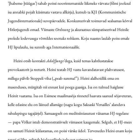
’[habeme-]tüügas’) tahab poissi noorinternatside liikmeks värvata (filmi jooksul
isa annabki pojalt küsimata vastava allkirja), kutsub ta KJI (Kommunistische
Jugend­internationale) suvepäevadele. Konkureerivalt toimuvad sealsamas kõrval
Hitlerjugendi omad. Viimaste
Ordnung
ja akuraatsus sümpatiseerivad Heinile
prolede lodevusega võrreldes sootuks rohkem. Koju naastes laulab poiss emale
HJ lipulaulu, isa sunnib aga Internatsionaalile.
Heini otsib kontakti
Adolfjunge
’­dega, kuid temas kahtlustatakse
provokaatorit ja reeturit. Heini teatab HJ vastu kavandatavast plahvatusest,
millega pälvib Stoppeli viha („peab surema!”). Heini alalhoidlik ema on
masenduses, mürgitab nii ennast kui poega gaasiga. Isa on tulnud haiglasse
Heinit vaatama. Isa on Esimese maailmasõja rinnetel haavata saanud sõjaveteran,
kelle edasine elu on läinud allamäge (nagu kogu Saksaski Versailles’ alandava
rahulepingu tagajärjel). Samaaegselt on meditsiiniasutust väisamas HJ-tegelane
— papa Völker istub demonstratiivselt viimasest kaugemale. Selgub, et HJ-mees
on samuti Heinit külastamas, on poisi värske iidol. Tervenedes Heini enam koju
tagasi ei lähe, eelistab bioloogilisele isale uut vaimset isa.