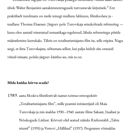
1
ühele Walter Benjamini aastakümnetetagusele tutvustavale kirjutisele.
Ent
praktiliselt tundmatu on meile teinegi mullune lahkunu, filmiloolane ja -
teadlane Thomas Elsaesser. Järgnev pole Turovskaja seisukohtade refereering —
kuna olen aastaid nimetatud temaatikaga tegelenud, läheks refereeringu piiride
määratlemine keerukaks. Tähtis on totalitarismiajastu film ise, selle eripära. Nagu
seegi, et ilma Turovskajata, sõltumata sellest, kui palju leidub siin otseseid
viiteid-tsitaate, poleks järgnev käsitlus see, mis ta on.
Mida kuidas kõrvu seada?
aasta Moskva filmifestivali raames toimus retrospektiiv
„Totalitarismiajastu film”, mille peamisi initsieerijaid oli Maia
Turovskaja ja mis sisaldas 1930.–1940. aastate filme Saksast, Itaaliast ja
Nõukogude Liidust. Kõrvuti olid seatud näiteks Riefenstahli „Tahte
triumf” (1935) ja Vertovi „Hällilaul” (1937). Programm võimaldas