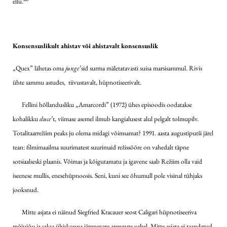
ellu.
Konsensuslikult ahistav või
ahistavalt konsensuslik
„Quex” lähetas oma
junge
’sid surma mäletatavasti suisa marsisammul. Rivis
ühte sammu astudes, tiivustavalt, hüpnotiseerivalt.
Fellini hõllandusliku „Amarcordi” (1972) ühes episoodis oodatakse
kohalikku
duce
’t, viimase asemel ilmub kangialusest alul pelgalt tolmupilv.
Totalitaarrežiim peaks ju olema midagi võimsamat? 1991. aasta augustiputši järel
tean: filmimaailma suurimatest suurimaid režissööre on vahedalt täpne
sotsiaalseski plaanis. Võimas ja kõigutamatu ja igavene saab Režiim olla vaid
iseenese mullis, enesehüpnoosis. Seni, kuni see õhumull pole visinal tühjaks
jooksnud.
Mitte asjata ei näinud Siegfried Kracauer seost Caligari hüpnotiseeriva
mõjujõu ja saksa ühiskonna järgnevate arengute vahel. Mitte asjata ei taandatud