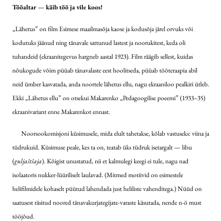
Tööaltar — käib töö ja vile koos!
„Lähetus” on film Esimese maailmasõja kaose ja kodusõja järel orvuks või
kodutuks jäänud ning tänavale sattunud lastest ja noorukitest, keda oli
tuhandeid (ekraanitegevus hargneb aastal 1923). Film räägib sellest, kuidas
nõukogude võim püüab tänavalaste eest hoolitseda, püüab tööteraapia abil
neid ümber kasvatada, anda noortele lähetus ellu, nagu ekraaniloo pealkiri ütleb.
Ekki „Lähetus ellu” on otsekui Makarenko „Pedagoogilise poeemi” (1933–35)
ekraanivariant enne Makarenkot ennast.
Noorsookomisjoni küsimusele, mida elult tahetakse, kõlab vastuseks: viina ja
tüdrukuid. Küsimuse peale, kes ta on, teatab üks tüdruk isetargalt — libu
(
guljaštšaja
). Kõigist unustatud, nii et kalmulegi keegi ei tule, nagu nad
isolaatoris nukker-lüüriliselt laulavad. (Mitmed motiivid on esimestele
helifilmidele kohaselt püütud lahendada just heliliste vahenditega.) Nüüd on
saatusest räsitud noored tänavakurjategijate-varaste käsutada, nende n-ö must
tööjõud.