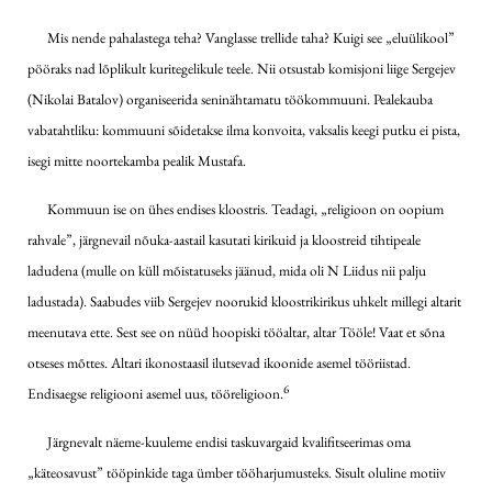
Mis nende pahalastega teha? Vanglasse trellide taha? Kuigi see „eluülikool”
pööraks nad lõplikult kuritegelikule teele. Nii otsustab komisjoni liige Sergejev
(Nikolai Batalov) organiseerida seninähtamatu töökommuuni. Pealekauba
vabatahtliku: kommuuni sõidetakse ilma konvoita, vaksalis keegi putku ei pista,
isegi mitte noortekamba pealik Mustafa.
Kommuun ise on ühes endises kloostris. Teadagi, „religioon on oopium
rahvale”, järgnevail nõuka-aastail kasutati kirikuid ja kloostreid tihtipeale
ladudena (mulle on küll mõistatuseks jäänud, mida oli N Liidus nii palju
ladustada). Saabudes viib Sergejev noorukid kloostrikirikus uhkelt millegi altarit
meenutava ette. Sest see on nüüd hoopiski tööaltar, altar Tööle! Vaat et sõna
otseses mõttes. Altari ikonostaasil ilutsevad ikoonide asemel tööriistad.
6
Endisaegse religiooni asemel uus, tööreligioon.
Järgnevalt näeme-kuuleme endisi taskuvargaid kvalifitseerimas oma
„käteosavust” tööpinkide taga ümber tööharjumusteks. Sisult oluline motiiv