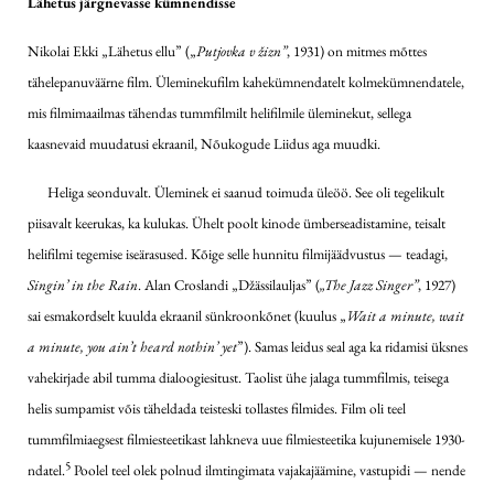
Lähetus järgnevasse kümnendisse
Nikolai Ekki „Lähetus ellu” („
Putjovka v žizn”
, 1931) on mitmes mõttes
tähelepanuväärne film. Üleminekufilm kahekümnendatelt kolmekümnendatele,
mis filmimaailmas tähendas tummfilmilt helifilmile üleminekut, sellega
kaasnevaid muudatusi ekraanil, Nõukogude Liidus aga muudki.
Heliga seonduvalt. Üleminek ei saanud toimuda üleöö. See oli tegelikult
piisavalt keerukas, ka kulukas. Ühelt poolt kinode ümberseadistamine, teisalt
helifilmi tegemise iseärasused. Kõige selle hunnitu filmijäädvustus — teadagi,
Singin’ in the Rain
. Alan Croslandi „Džässilauljas” (
„The Jazz Singer”
, 1927)
sai esmakordselt kuulda ekraanil sünkroonkõnet (kuulus „
Wait a minute, wait
a minute, you ain’t heard nothin’ yet
”). Samas leidus seal aga ka ridamisi üksnes
vahekirjade abil tumma dialoogiesitust. Taolist ühe jalaga tummfilmis, teisega
helis sumpamist võis täheldada teisteski tollastes filmides. Film oli teel
tummfilmiaegsest filmiesteetikast lahkneva uue filmiesteetika kujunemisele 1930-
5
ndatel.
Poolel teel olek polnud ilmtingimata vajakajäämine, vastupidi — nende