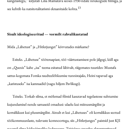
kangelastegu,” kirjutab Lilia Mamatava seoses 1930-ndate nõukogude filmiga, ja
13
see kehtib ka natsitotalitarismi ekraanitaide kohta.
Sisult ideologiseeritud — vormilt rahvalikustatud
Mida „Lähetust” ja „Hitlerjunget” kõrvutades märkame?
Esiteks. „Lähetuse” tööteraapiast, töö väärtustamisest pole jälgegi, küll aga
on „Quexis” kahe „isa” teema esitatud läbivalt, räigemates tuurides: Mustafa
sattus kogemata Fomka raudteelõhkumise tunnistajaks, Heini tapavad aga
„karistuseks” isa kamraadid (nagu hiljem Pavlikugi).
Teiseks. Torkab silma, et mõlemad filmid kasutavad tegelastesse suhtumise
kujundamisel nende sarnaseid omadusi: ulaelu kui miinusmärgilist ja
korralikkust kui plussmärgilist. Ainult et kui „Lähetuses” oli korralikkus seotud
töökommuunlaste, tulevaste komnoortega, siis „Hitlerjunges” paistsid just KJI
noored silma kõikvõimaliku lodevusega. Teisisõnu: tavaelus aktsepteeritavad