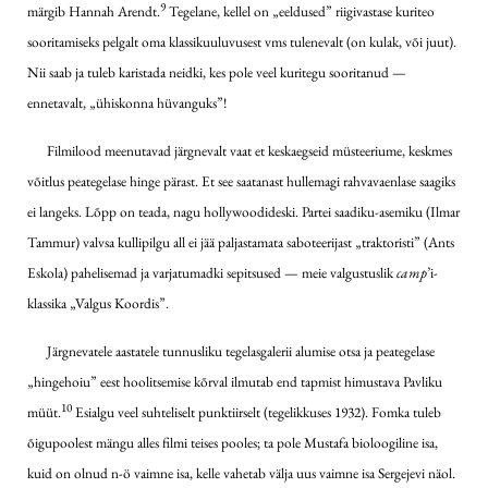
9
märgib Hannah Arendt.
Tegelane, kellel on „eeldused” riigivastase kuriteo
sooritamiseks pelgalt oma klassikuuluvusest vms tulenevalt (on kulak, või juut).
Nii saab ja tuleb karistada neidki, kes pole veel kuritegu sooritanud —
ennetavalt, „ühiskonna hüvanguks”!
Filmilood meenutavad järgnevalt vaat et keskaegseid müsteeriume, keskmes
võitlus peategelase hinge pärast. Et see saatanast hullemagi rahvavaenlase saagiks
ei langeks. Lõpp on teada, nagu hollywoodideski. Partei saadiku-asemiku (Ilmar
Tammur) valvsa kullipilgu all ei jää paljastamata saboteerijast „traktoristi” (Ants
Eskola) pahelisemad ja varjatumadki sepitsused — meie valgustuslik
camp
’i-
klassika „Valgus Koordis”.
Järgnevatele aastatele tunnusliku tegelasgalerii alumise otsa ja peategelase
„hingehoiu” eest hoolitsemise kõrval ilmutab end tapmist himustava Pavliku
10
müüt.
Esialgu veel suhteliselt punktiirselt (tegelikkuses 1932). Fomka tuleb
õigupoolest mängu alles filmi teises pooles; ta pole Mustafa bioloogiline isa,
kuid on olnud n-ö vaimne isa, kelle vahetab välja uus vaimne isa Sergejevi näol.