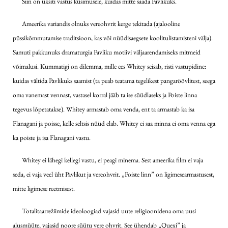
Siin on üksiti vastus küsimusele, kuidas mitte saada Pavlikuks.
Ameerika variandis olnuks vereohvrit kerge tekitada (ajalooline
püssikõmmutamise traditsioon, kas või nüüdisaegsete koolitulistamisteni välja).
Samuti pakkunuks dramaturgia Pavliku motiivi väljaarendamiseks mitmeid
võimalusi. Kummatigi on dilemma, mille ees Whitey seisab, risti vastupidine:
kuidas vältida Pavlikuks saamist (ta peab teatama tegelikest pangaröövlitest, seega
oma vanemast vennast, vastasel korral jääb ta ise süüdlaseks ja Poiste linna
tegevus lõpetatakse). Whitey armastab oma venda, ent ta armastab ka isa
Flanagani ja poisse, kelle seltsis nüüd elab. Whitey ei saa minna ei oma venna ega
ka poiste ja isa Flanagani vastu.
Whitey ei lähegi kellegi vastu, ei peagi minema. Sest ameerika film ei vaja
seda, ei vaja veel üht Pavlikut ja vereohvrit. „Poiste linn” on ligimesearmastusest,
mitte ligimese reetmisest.
Totalitaarrežiimide ideoloogiad vajasid uute religioonidena oma uusi
alusmüüte, vajasid noore süütu vere ohvrit. See ühendab „Quexi” ja