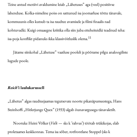
Teine antud motiivi avaldumine leiab „Lähetuses” aga (veel) positiivse
lahenduse. Kolka-nimeline poiss on sattunud isa joomarluse tõttu tänavale,
kommuunis olles kutsub ta isa raudtee avamisele ja filmi finaalis nad
kohtuvadki. Kuigi omaaegne kriitika olla siin juba etteheiteidki teadnud teha:
11
isa-poja konflikt pidanuks ikka klassivõitluslik olema.
Jätame siinkohal „Lähetuse” vaatluse pooleli ja pöörame pilgu analoogiliste
lugude poole.
Reich
’i laulukarussell
„Lähetus” algas raudteejaamas tegutsevate noorte pikanäpumeestega, Hans
Steinhoffi „Hitlerjunge Quex” (1933) algab õunavargusega tänava­letilt.
Nooruke Heini Völker (
Volk
— sks k ’rahvas’) töötab trükikojas, elab
proletaarses keskkonnas. Tema isa sõber, rotfrontlane Stoppel (sks k