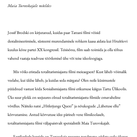
Maia Turovskajale mõeldes
Jossif Brodski on kirjutanud, kuidas paar Tarzani filmi võisid
destaliniseerimisele, süsteemi murendamisele rohkem kaasa aidata kui Hruštšovi
kuulus kõne partei XX kongressil. Teisisõnu, film saab toimida ja olla tõhus
vahend vaataja teadvuse töötlemisel ühe või teise ideoloogiaga.
Mis võiks eristada totalitarismiajastu filmi meieaegsest? Kust läheb võimalik
veelahe, kui üldse läheb, ja kuidas seda märgata? Olen neile küsimustele
püüdnud vastust leida Sotsialismiajastu filmi erikursuse käigus Tartu Ülikoolis.
Üks suur plokk on seejuures olnud totalitarismiajastu filmide omavaheline
võrdlus. Näiteks natsi „Hitlerjunge Quexi” ja nõukogude „Lähetuse ellu”
kõrvutamine. Antud kõrvutuse idee pärineb vene filmiloolaselt,
totalitarismiajastu filmi väljapaistvalt spetsialistilt Maia Turovskajalt.
Eestikeelsele lugejale on Turovskaja peaaegu tundmatu; viidata saaks üksnes