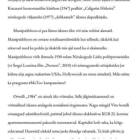
Kracaueri krestomaatilise käsitluse (1947) pealkiri „Caligarist Hitlerini”
nõukogude väljaandes (1977) „delikaatselt” üksnes alapealkirjaks.
Massipsühhoos ei pea liitma üksnes ühe või teise režiimi alamaid.
Massipsühhoos on omane totalitaarrežiimidele kui sellistele, ükskõik kui
erinevad need ka poleks ja ükskõik mis ajal need ka ei eksisteeriks.
Massipsühhoos võib ilmneda 1930-ndate Nõukogude Liidu poliitprotsessides
(vt Sergei Loznitsa film „Protsess”, 2019) või teistsugusteski nõiajahtides (nt
külma sõja aegne makartism USAs, Hollywoodi nn must nimekiri). Miks mitte
ka praegustes #MeToo kampaaniates?
Orwelli „1984” on ainult üks võimalus. Selle jälgimiskaamerad on
võimalikud üksnes arulageda sotsialismi tingimustes. Nagu mingid Viru hotelli
omaaegsed salamikrofonid, parimal juhul üksnes eksklusiivse KGB 22. korruse
apartementmuuseumi pakendis turustatavad. Kapitalist loeb raha, ka kõige
odavamad Huaweid oleksid tema jaoks ilmselge raharaisk. Ta leiab pilvitu ja