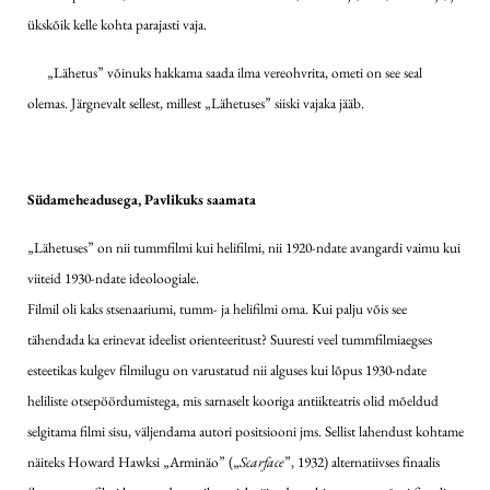
ükskõik kelle kohta parajasti vaja.
„Lähetus” võinuks hakkama saada ilma vereohvrita, ometi on see seal
olemas. Järgnevalt sellest, millest „Lähetuses” siiski vajaka jääb.
Südameheadusega, Pavlikuks saamata
„Lähetuses” on nii tummfilmi kui helifilmi, nii 1920-ndate avangardi vaimu kui
viiteid 1930-ndate ideoloogiale.
Filmil oli kaks stsenaariumi, tumm- ja helifilmi oma. Kui palju võis see
tähendada ka erinevat ideelist orienteeritust? Suuresti veel tummfilmiaegses
esteetikas kulgev filmilugu on varustatud nii alguses kui lõpus 1930-ndate
heliliste otsepöördumistega, mis sarnaselt kooriga antiikteatris olid mõeldud
selgitama filmi sisu, väljendama autori positsiooni jms. Sellist lahendust kohtame
näiteks Howard Hawksi „Arminäo” („
Scarface
”, 1932) alternatiivses finaalis