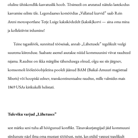
oluline ühiskondlik-kasvatuslik hoob. Tõsimeeli on arutatud näiteks lastekodus
kasvamise eeliste üle. Legendaarses komöödias „Vallatud kurvid” saab Rein
Areni motosportlane Terje Luige kaksikõdedelt (kaksik)korvi — aina oma mina
ja kollektiivist irdumine!
Teine tagasilöök, sunnitud tööseisak, annab „Lähetusele” tegelikult veelgi
suurema kiirenduse. Saabaste asemel asutakse nüüd kommuunini viivat raudteed
rajama. Raudtee on ikka märgilise tähendusega olnud, olgu see siis järgnev,
komsomoli lööktööobjektina pooleli jäänud BAM (Baikal-Amuuri magistraal
Siberis) või hoopiski eelnev, transkontinentaalne raudtee, mille valmides mais
1869 USAs kirikukelli helistati.
Tuleviku varjud „Lähetuses”
sest märku seni tuha all hõõgunud konflikt. Tänavakurjategijad jäid kommuuni
siirdunute näol ilma oma mustast tööjõust, neist, kes pidid vargusi tegelikult