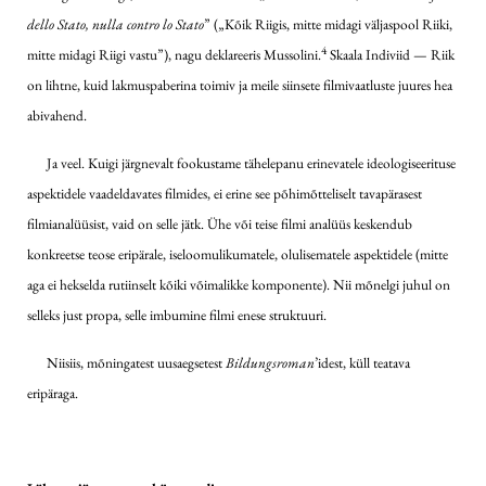
dello Stato, nulla contro lo Stato
” („Kõik Riigis, mitte midagi väljaspool Riiki,
4
mitte midagi Riigi vastu”), nagu deklareeris Mussolini.
Skaala Indiviid — Riik
on lihtne, kuid lakmuspaberina toimiv ja meile siinsete filmivaatluste juures hea
abivahend.
Ja veel. Kuigi järgnevalt fookustame tähelepanu erinevatele ideologiseerituse
aspektidele vaadeldavates filmides, ei erine see põhimõtteliselt tavapärasest
filmianalüüsist, vaid on selle jätk. Ühe või teise filmi analüüs keskendub
konkreetse teose eripärale, iseloomulikumatele, olulisematele aspektidele (mitte
aga ei hekselda rutiinselt kõiki võimalikke komponente). Nii mõnelgi juhul on
selleks just propa, selle imbumine filmi enese struktuuri.
Niisiis, mõningatest uusaegsetest
Bildungsroman
’idest, küll teatava
eripäraga.