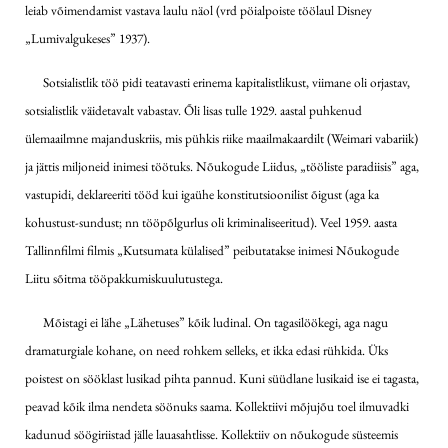
leiab võimendamist vastava laulu näol (vrd pöialpoiste töölaul Disney
„Lumivalgukeses” 1937).
Sotsialistlik töö pidi teatavasti erinema kapitalistlikust, viimane oli orjastav,
sotsialistlik väidetavalt vabastav. Õli lisas tulle 1929. aastal puhkenud
ülemaailmne majanduskriis, mis pühkis riike maailmakaardilt (Weimari vabariik)
ja jättis miljoneid inimesi töötuks. Nõukogude Liidus, „tööliste paradiisis” aga,
vastupidi, deklareeriti tööd kui igaühe konstitutsioonilist õigust (aga ka
kohustust-sundust; nn tööpõlgurlus oli kriminaliseeritud). Veel 1959. aasta
Tallinnfilmi filmis „Kutsumata külalised” peibutatakse inimesi Nõukogude
Liitu sõitma tööpakkumiskuulutustega.
Mõistagi ei lähe „Lähetuses” kõik ludinal. On tagasilöökegi, aga nagu
dramaturgiale kohane, on need rohkem selleks, et ikka edasi rühkida. Üks
poistest on sööklast lusikad pihta pannud. Kuni süüdlane lusikaid ise ei tagasta,
peavad kõik ilma nendeta söönuks saama. Kollektiivi mõjujõu toel ilmuvadki
kadunud söögiriistad jälle lauasahtlisse. Kollektiiv on nõukogude süsteemis