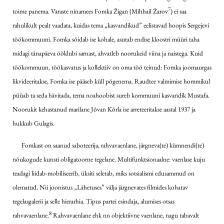
7
toime panema. Varaste ninamees Fomka Žigan (Mihhail Žarov
) ei saa
rahulikult pealt vaadata, kuidas tema „kasvandikud” eelistavad hoopis Sergejevi
töökommuuni. Fomka sõidab ise kohale, asutab endise kloostri müüri taha
midagi tänapäeva ööklubi sarnast, ahvatleb noorukeid viina ja naistega. Kuid
töökommuun, töökasvatus ja kollektiiv on oma töö teinud: Fomka joomaurgas
likvideeritakse, Fomka ise pääseb küll põgenema. Raudtee valmimise hommikul
püüab ta seda hävitada, tema noahoobist sureb kommuuni kasvandik Mustafa.
Noorukit kehastanud marilane Jõvan Kõrla ise arreteeritakse aastal 1937 ja
hukkub Gulagis.
Fomkast on saanud saboteerija, rahvavaenlane, järgneva(te) kümnendi(te)
nõukogude kunsti obligatoorne tegelane. Multifunktsionaalne: vaenlase kuju
teadagi liidab-mobiliseerib, üksiti seletab, miks sotsialismi edusammud on
olematud. Nii joonistus „Lähetuses” välja järgnevates filmides kohatav
tegelasgalerii ja selle hierarhia. Tipus partei esindaja, alumises otsas
8
rahvavaenlane.
Rahvavaenlane ehk nn objektiivne vaenlane, nagu tabavalt