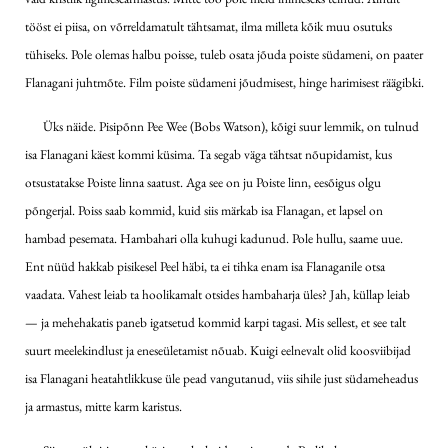
tööst ei piisa, on võrreldamatult tähtsamat, ilma milleta kõik muu osutuks
tühiseks. Pole olemas halbu poisse, tuleb osata jõuda poiste südameni, on paater
Flanagani juhtmõte. Film poiste südameni jõudmisest, hinge harimisest räägibki.
Üks näide. Pisipõnn Pee Wee (Bobs Watson), kõigi suur lemmik, on tulnud
isa Flanagani käest kommi küsima. Ta segab väga tähtsat nõupidamist, kus
otsustatakse Poiste linna saatust. Aga see on ju Poiste linn, eesõigus olgu
põngerjal. Poiss saab kommid, kuid siis märkab isa Flanagan, et lapsel on
hambad pesemata. Hambahari olla kuhugi kadunud. Pole hullu, saame uue.
Ent nüüd hakkab pisikesel Peel häbi, ta ei tihka enam isa Flanaganile otsa
vaadata. Vahest leiab ta hoolikamalt otsides hambaharja üles? Jah, küllap leiab
— ja mehehakatis paneb igatsetud kommid karpi tagasi. Mis sellest, et see talt
suurt meelekindlust ja eneseületamist nõuab. Kuigi eelnevalt olid koosviibijad
isa Flanagani heatahtlikkuse üle pead vangutanud, viis sihile just südameheadus
ja armastus, mitte karm karistus.