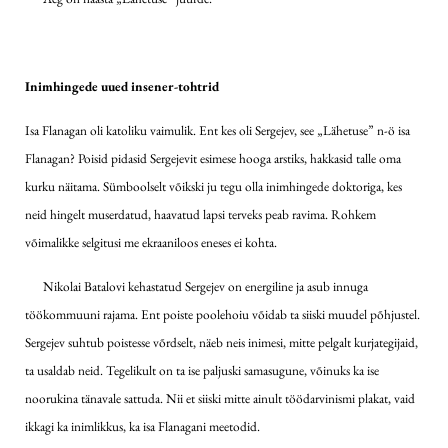
Inimhingede uued insener-tohtrid
Isa Flanagan oli katoliku vaimulik. Ent kes oli Sergejev, see „Lähetuse” n-ö isa
Flanagan? Poisid pidasid Sergejevit esimese hooga arstiks, hakkasid talle oma
kurku näitama. Sümboolselt võikski ju tegu olla inimhingede doktoriga, kes
neid hingelt muserdatud, haavatud lapsi terveks peab ravima. Rohkem
võimalikke selgitusi me ekraaniloos eneses ei kohta.
Nikolai Batalovi kehastatud Sergejev on energiline ja asub innuga
töökommuuni rajama. Ent poiste poolehoiu võidab ta siiski muudel põhjustel.
Sergejev suhtub poistesse võrdselt, näeb neis inimesi, mitte pelgalt kurjategijaid,
ta usaldab neid. Tegelikult on ta ise paljuski samasugune, võinuks ka ise
noorukina tänavale sattuda. Nii et siiski mitte ainult töödarvinismi plakat, vaid
ikkagi ka inimlikkus, ka isa Flanagani meetodid.