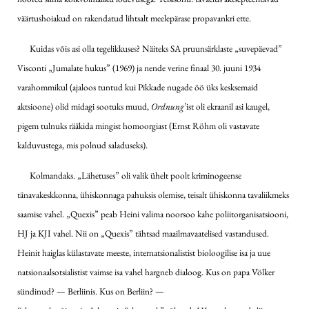
väärtushoiakud on rakendatud lihtsalt meelepärase propavankri ette.
Kuidas võis asi olla tegelikkuses? Näiteks SA pruunsärklaste „suvepäevad”
Visconti „Jumalate hukus” (1969) ja nende verine finaal 30. juuni 1934
varahommikul (ajaloos tuntud kui Pikkade nugade öö üks kesksemaid
aktsioone) olid midagi sootuks muud,
Ordnung
’ist oli ekraanil asi kaugel,
pigem tulnuks rääkida mingist homoorgiast (Ernst Röhm oli vastavate
kalduvustega, mis polnud saladuseks).
Kolmandaks. „Lähetuses” oli valik ühelt poolt kriminogeense
tänavakeskkonna, ühiskonnaga pahuksis olemise, teisalt ühiskonna tavaliikmeks
saamise vahel. „Quexis” peab Heini valima noorsoo kahe poliitorganisatsiooni,
HJ ja KJI vahel. Nii on „Quexis” tähtsad maailmavaatelised vastandused.
Heinit haiglas külastavate meeste, internatsionalistist bioloogilise isa ja uue
natsionaalsotsialistist vaimse isa vahel hargneb dialoog. Kus on papa Völker
sündinud? — Berliinis. Kus on Berliin? —