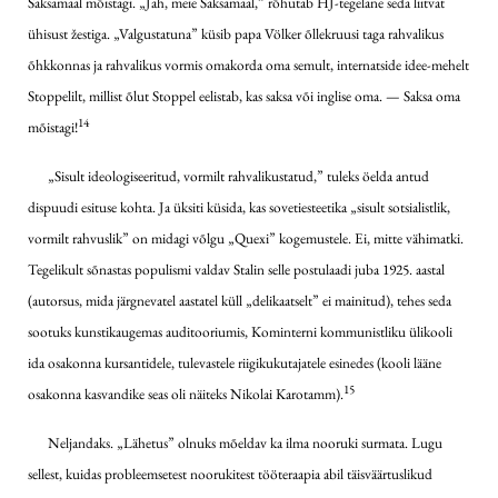
Saksamaal mõistagi. „Jah, meie Saksamaal,” rõhutab HJ-tegelane seda liitvat
ühisust žestiga. „Valgustatuna” küsib papa Völker õllekruusi taga rahvalikus
õhkkonnas ja rahvalikus vormis omakorda oma semult, internatside idee-mehelt
Stoppelilt, millist õlut Stoppel eelistab, kas saksa või inglise oma. — Saksa oma
14
mõistagi!
„Sisult ideologiseeritud, vormilt rahvalikustatud,” tuleks öelda antud
dispuudi esituse kohta. Ja üksiti küsida, kas sovetiesteetika „sisult sotsialistlik,
vormilt rahvuslik” on midagi võlgu „Quexi” kogemustele. Ei, mitte vähimatki.
Tegelikult sõnastas populismi valdav Stalin selle postulaadi juba 1925. aastal
(autorsus, mida järgnevatel aastatel küll „delikaatselt” ei mainitud), tehes seda
sootuks kunstikaugemas auditooriumis, Kominterni kommunistliku ülikooli
ida osakonna kursantidele, tulevastele riigikukutajatele esinedes (kooli lääne
15
osakonna kasvandike seas oli näiteks Nikolai Karotamm).
Neljandaks. „Lähetus” olnuks mõeldav ka ilma nooruki surmata. Lugu
sellest, kuidas probleemsetest noorukitest tööteraapia abil täisväärtuslikud