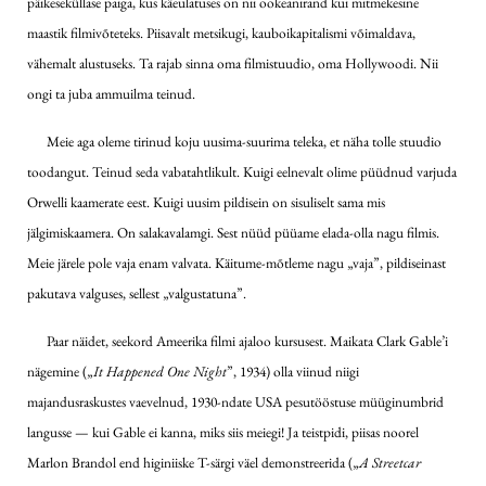
päikeseküllase paiga, kus käeulatuses on nii ookeanirand kui mitmekesine
maastik filmivõteteks. Piisavalt metsikugi, kauboikapitalismi võimaldava,
vähemalt alustuseks. Ta rajab sinna oma filmistuudio, oma Hollywoodi. Nii
ongi ta juba ammuilma teinud.
Meie aga oleme tirinud koju uusima-suurima teleka, et näha tolle stuudio
toodangut. Teinud seda vabatahtlikult. Kuigi eelnevalt olime püüdnud varjuda
Orwelli kaamerate eest. Kuigi uusim pildisein on sisuliselt sama mis
jälgimiskaamera. On salakavalamgi. Sest nüüd püüame elada-olla nagu filmis.
Meie järele pole vaja enam valvata. Käitume-mõtleme nagu „vaja”, pildiseinast
pakutava valguses, sellest „valgustatuna”.
Paar näidet, seekord Ameerika filmi ajaloo kursusest. Maikata Clark Gable’i
nägemine („
It Happened One Night
”, 1934) olla viinud niigi
majandusraskustes vaevelnud, 1930-ndate USA pesutööstuse müüginumbrid
langusse — kui Gable ei kanna, miks siis meiegi! Ja teistpidi, piisas noorel
Marlon Brandol end higiniiske T-särgi väel demonstreerida („
A Streetcar