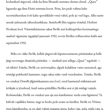
kodanikud sirguvad, oleks ka ilma Mustafa surmata olemas olnud. „Quex”
laguneks aga ilma Heini surmata koost. Poiss, kes peab valima kahe
noorteühenduse (või kahe spordiklubi vms) vahel, pole ju veel lugu. Alles surm
annab juhtunule tähendusrikkuse. Steinhoffi film tugines tõsielul, Herbert
Norkuse lool. Viieteistkümnene saksa Pavlik suri kokkupõrkes kommaritega
saadud vigastuste tagajärjel jaanuaris 1932, soveti Pavliku rollisooritus leidis aset
septembris 1932.
Miks on väike Pavlik, kellele järgnevalt kipsmonumente püstitatakse ja kelle
järgi noorsugu disainida püütakse — sisuliselt just sellega „Quex” tegeleski —
nii tähtis? Esiteks, Pavlik on universaalne, algselt kulakluse vastu suunatud, aga
teistelgi puhkudel kasutatav, nagu saksa näite varal veendusime. Teiseks, Pavlik
on otsekui Orwelli jälgimiskaamera uus
level
, need kaamerad mäletatavasti
kõikjale ei jõudnud, kuid usina-püüdliku Pavliku eest ei jää midagi varjule.
Kolmandaks, Pavlik on otsekui uue aja uus katekismus: reeda oma ligimene! Ta
külvab vajalikku hirmu: isegi su kodu pole enam su kindlus. Pavlik on Võimu
truu käepikendus, ta on alati valmis teatama sinna, kuhu vaja, seda, mida vaja, ja