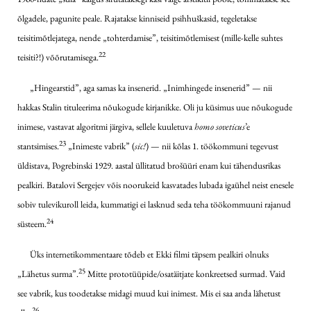
õlgadele, pagunite peale. Rajatakse kinniseid psihhuškasid, tegeletakse
teisitimõtlejatega, nende „tohterdamise”, teisitimõtlemisest (mille-kelle suhtes
22
teisiti?!) võõrutamisega.
„Hingearstid”, aga samas ka insenerid. „Inimhingede insenerid” — nii
hakkas Stalin tituleerima nõukogude kirjanikke. Oli ju küsimus uue nõukogude
inimese, vastavat algoritmi järgiva, sellele kuuletuva
homo soveticus
’e
23
stantsimises.
„Inimeste vabrik” (
sic!
) — nii kõlas 1. töökommuni tegevust
üldistava, Pogrebinski 1929. aastal üllitatud brošüüri enam kui tähendusrikas
pealkiri. Batalovi Sergejev võis noorukeid kasvatades lubada igaühel neist enesele
sobiv tulevikuroll leida, kummatigi ei lasknud seda teha töökommuuni rajanud
24
süsteem.
Üks internetikommentaare tõdeb et Ekki filmi täpsem pealkiri olnuks
25
„Lähetus surma”.
Mitte prototüüpide/osatäitjate konkreetsed surmad. Vaid
see vabrik, kus toodetakse midagi muud kui inimest. Mis ei saa anda lähetust
26