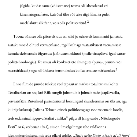
jälgida, kuidas sama (või sarnane) teema oli lahendatud eri
kinematograafiates, kuivõrd ühe või teise riigi film, ka puht
2
meelelahutuslik žanr, võis olla politiseeritud.
Toona võis see olla piisavalt uus asi, olid ju eelnevalt kommarid ja natsid
aastakümneid olnud verivaenlased, tegelikult aga vastastikusest vaenamisest
iseenda eksistentsile õigustust ja õhutust leidnud (meile tänapäeval igati tuttav
poliittehnoloogia). Küsimus oli konkreetsete ilmingute (puna-, pruun- või
3
mustsärklased) taga nii ühisosa äratundmises kui ka erisuste märkamises.
Enne filmide juurde tulekut veel täpsustav märkus totalitarismi kohta.
Totalitarism on see, kui Riik tungib jultunult ja julmalt meie igapäevaellu,
privaatsfääri. Parteilased parteiüritustel loosungeid skandeerimas on üks asi, aga
kui riigikukutaja Juliana Telman esineb poliitloenguga noorte emade koolis,
teeb seda seinal rippuva Stalini „isaliku” pilgu all (ringvaade „Nõukogude
Eesti” nr 6, veebruar 1941), siis on ilmselgelt tegu ühe valdkonna
ideologiseerimisega, mis seda olla ei tohiks. „
Tutto nello Stato, niente al di fuori