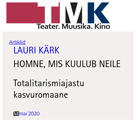
Liigu
sisu
juurde
Artiklid
LAURI KÄRK
HOMNE, MIS KUULUB NEILE
Totalitarismiajastu
kasvuromaane
mai 2020