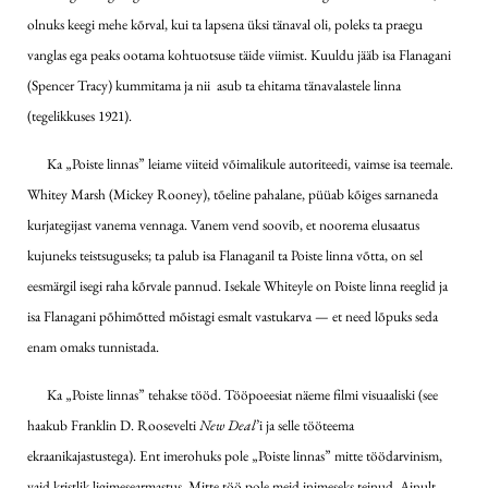
olnuks keegi mehe kõrval, kui ta lapsena üksi tänaval oli, poleks ta praegu
vanglas ega peaks ootama kohtuotsuse täide viimist. Kuuldu jääb isa Flanagani
(Spencer Tracy) kummitama ja nii asub ta ehitama tänavalastele linna
(tegelikkuses 1921).
Ka „Poiste linnas” leiame viiteid võimalikule autoriteedi, vaimse isa teemale.
Whitey Marsh (Mickey Rooney), tõeline pahalane, püüab kõiges sarnaneda
kurjategijast vanema vennaga. Vanem vend soovib, et noorema elusaatus
kujuneks teistsuguseks; ta palub isa Flanaganil ta Poiste linna võtta, on sel
eesmärgil isegi raha kõrvale pannud. Isekale Whiteyle on Poiste linna reeglid ja
isa Flanagani põhimõtted mõistagi esmalt vastukarva — et need lõpuks seda
enam omaks tunnistada.
Ka „Poiste linnas” tehakse tööd. Tööpoeesiat näeme filmi visuaaliski (see
haakub Franklin D. Roosevelti
New Deal
’i ja selle tööteema
ekraanikajastustega). Ent imerohuks pole „Poiste linnas” mitte töödarvinism,
vaid kristlik ligimesearmastus. Mitte töö pole meid inimeseks teinud. Ainult