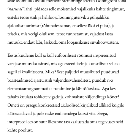
selle loomulikkuse all mõtleb? Stembridge seletab Doningtoni sõna
’
natural’
lahti, pidades selle mõistmisel vajalikuks kahte tingimust,
esiteks teose stiili ja helilooja loominguterviku põhjalikku
ajaloolist uurimist (rõhutades samas, et sellest üksi ei piisa), ja
teiseks, mis veelgi olulisem, teose tunnetamist, vajadust lasta
muusika endast läbi, laskuda oma loojaisiksuse süvahoovusteni.
Eestis kuuleme küll ja küll eufoorilisest rõõmust inspireeritud
varajase muusika esitusi, mis aga esteetiliselt ja kunstiliselt selleks
sageli ei kvalifitseeru. Miks? Sest paljudel muusikutel puuduvad
baasteadmised ajastu stiili väljendusvahenditest, puudub n-ö
elementaarne grammatika tundmine ja käsitööoskus. Aga kes
tahaks kuulata rohkete vigade ja kohmakate väljenditega kõnet?
Ometi on praegu konkreetsed ajaloolised kirjalikud allikad kõigile
kättesaadavad ja pole raske end nendega kurssi viia. Seega,
interpreedi ees on suur ülesanne tasakaalustada oma tegevuses neid
kahte poolust.