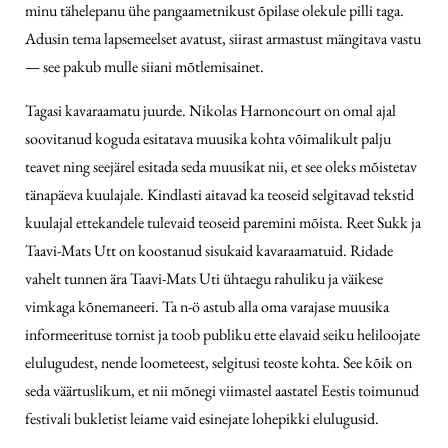
minu tähelepanu ühe pangaametnikust õpilase olekule pilli taga.
Adusin tema lapsemeelset avatust, siirast armastust mängitava vastu
— see pakub mulle siiani mõtlemisainet.
Tagasi kavaraamatu juurde. Nikolas Harnoncourt on omal ajal
soovitanud koguda esitatava muusika kohta võimalikult palju
teavet ning seejärel esitada seda muusikat nii, et see oleks mõistetav
tänapäeva kuulajale. Kindlasti aitavad ka teoseid selgitavad tekstid
kuulajal ettekandele tulevaid teoseid paremini mõista. Reet Sukk ja
Taavi-Mats Utt on koostanud sisukaid kavaraamatuid. Ridade
vahelt tunnen ära Taavi-Mats Uti ühtaegu rahuliku ja väikese
vimkaga kõnemaneeri. Ta n-ö astub alla oma varajase muusika
informeerituse tornist ja toob publiku ette elavaid seiku heliloojate
elulugudest, nende loometeest, selgitusi teoste kohta. See kõik on
seda väärtuslikum, et nii mõnegi viimastel aastatel Eestis toimunud
festivali bukletist leiame vaid esinejate lohepikki elulugusid.