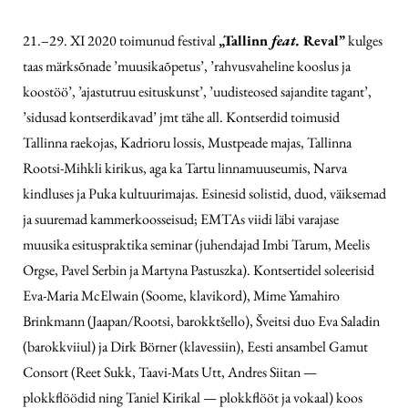
21.–29. XI 2020 toimunud festival
„Tallinn
feat.
Reval”
kulges
taas märksõnade ’muusikaõpetus’, ’rahvusvaheline kooslus ja
koostöö’, ’ajastutruu esituskunst’, ’uudisteosed sajandite tagant’,
’sidusad kontserdikavad’ jmt tähe all. Kontserdid toimusid
Tallinna raekojas, Kadrioru lossis, Mustpeade majas, Tallinna
Rootsi-Mihkli kirikus, aga ka Tartu linnamuuseumis, Narva
kindluses ja Puka kultuurimajas. Esinesid solistid, duod, väiksemad
ja suuremad kammerkoosseisud; EMTAs viidi läbi varajase
muusika esituspraktika seminar (juhendajad Imbi Tarum, Meelis
Orgse, Pavel Serbin ja Martyna Pastuszka). Kontsertidel soleerisid
Eva-Maria McElwain (Soome, klavikord), Mime Yamahiro
Brinkmann (Jaapan/Rootsi, barokktšello), Šveitsi duo Eva Saladin
(barokkviiul) ja Dirk Börner (klavessiin), Eesti ansambel Gamut
Consort (Reet Sukk, Taavi-Mats Utt, Andres Siitan —
plokkflöödid ning Taniel Kirikal — plokkflööt ja vokaal) koos