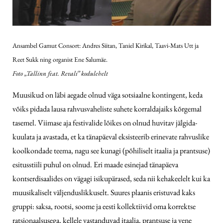
Ansambel Gamut Consort: Andres Siitan, Taniel Kirikal, Taavi-Mats Utt ja
Reet Sukk ning organist Ene Salumäe.
Foto „Tallinn feat. Revali” kodulehelt
Muusikud on läbi aegade olnud väga sotsiaalne kontingent, keda
võiks pidada lausa rahvusvaheliste suhete korraldajaiks kõrgemal
tasemel. Viimase aja festivalide lõikes on olnud huvitav jälgida-
kuulata ja avastada, et ka tänapäeval eksisteerib erinevate rahvuslike
koolkondade teema, nagu see kunagi (põhiliselt itaalia ja prantsuse)
esitusstiili puhul on olnud. Eri maade esinejad tänapäeva
kontserdisaalides on vägagi isikupärased, seda nii kehakeelelt kui ka
muusikaliselt väljenduslikkuselt. Suures plaanis eristuvad kaks
gruppi: saksa, rootsi, soome ja eesti kollektiivid oma korrektse
ratsionaalsusega, kellele vastanduvad itaalia, prantsuse ja vene