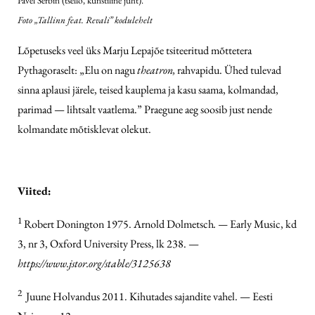
Pavel Serbin (tšello, kunstiline juht).
Foto „Tallinn feat. Revali” kodulehelt
Lõpetuseks veel üks Marju Lepajõe tsiteeritud mõttetera
Pythagoraselt: „Elu on nagu
theatron,
rahvapidu. Ühed tulevad
sinna aplausi järele, teised kauplema ja kasu saama, kolmandad,
parimad — lihtsalt vaatlema.” Praegune aeg soosib just nende
kolmandate mõtisklevat olekut.
Viited:
1
Robert Donington 1975. Arnold Dol­metsch
. —
Early Music, kd
3, nr 3, Oxford University Press, lk 238. —
https://www.jstor.org/stable/3125638
2
Juune Holvandus 2011. Kihutades sajandite vahel. — Eesti