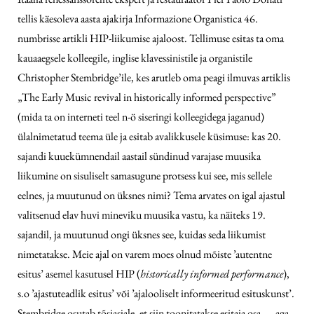
tellis käesoleva aasta ajakirja Informazione Organistica 46.
numbrisse artikli HIP-liikumise ajaloost. Tellimuse esitas ta oma
kauaaegsele kolleegile, inglise klavessinistile ja organistile
Christopher Stembridge’ile, kes arutleb oma peagi ilmuvas artiklis
„The Early Music revival in historically informed perspective”
(mida ta on interneti teel n-ö siseringi kolleegidega jaganud)
ülalnimetatud teema üle ja esitab avalikkusele küsimuse: kas 20.
sajandi kuuekümnendail aastail sündinud varajase muusika
liikumine on sisuliselt samasugune protsess kui see, mis sellele
eelnes, ja muutunud on üksnes nimi? Tema arvates on igal ajastul
valitsenud elav huvi mineviku muusika vastu, ka näiteks 19.
sajandil, ja muutunud ongi üksnes see, kuidas seda liikumist
nimetatakse. Meie ajal on varem moes olnud mõiste ’autentne
esitus’ asemel kasutusel HIP (
historically informed performance
),
s.o ’ajastuteadlik esitus’ või ’ajalooliselt informeeritud esituskunst’.
Stembridge osutab tõsiasjale, et siin toonitatakse esitaja osa — aga