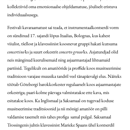
kollektiivid oma emotsionaalse ohjeldamatuse, jõuliselt eristuva
individuaalsusega.
Festivali kavaraamatust sai teada, et instrumentaalkontserdi vorm
on sündinud 17. sajandi lõpus Itaalias, Bolognas, kus kahest
viiulist, tšellost ja klavessiinist koosnevat gruppi hakati kutsuma
concertino’
ks ja suurt orkestrit
concerto grosso’
ks. Asjatundjad olid
neis mänginud keerulisemaid ning asjaarmastajad lihtsamaid
partiisid. Tegelikult on amatööride ja proffide koos musitseerimise
traditsioon varajase muusika tandril veel tänapäevalgi elus. Näiteks
töötab Göteborgi barokk­orkester regulaarselt koos asjaarmastajate
orkestriga; paari-kolme päevaga valmistatakse ette kava, mis
esitatakse koos. Ka Inglismaal ja Saksamaal on tugevad koduse
musitseerimise traditsioonid ja nii mõnigi amatöör on pilli
valdamise tasemelt mis tahes profiga samal pulgal. Saksamaal
Trossingenis juhtis klavessinist Marieke Spaans ühel kontserdil