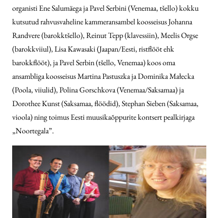
organisti Ene Salumäega ja Pavel Serbini (Venemaa, tšello) kokku
kutsutud rahvusvaheline kammer­ansambel koosseisus Johanna
Randvere (barokktšello), Reinut Tepp (klavessiin), Meelis Orgse
(barokkviiul), Lisa Kawasaki (Jaapan/Eesti, ristflööt ehk
barokkflööt), ja Pavel Serbin (tšello, Venemaa) koos oma
ansambliga koosseisus Martina Pastuszka ja Dominika Małecka
(Poola, viiulid), Polina Gorschkova (Venemaa/Saksamaa) ja
Dorothee Kunst (Saksamaa, flöödid), Stephan Sieben (Saksamaa,
vioola) ning toimus Eesti muusikaõppurite kontsert pealkirjaga
„Noortegala”.