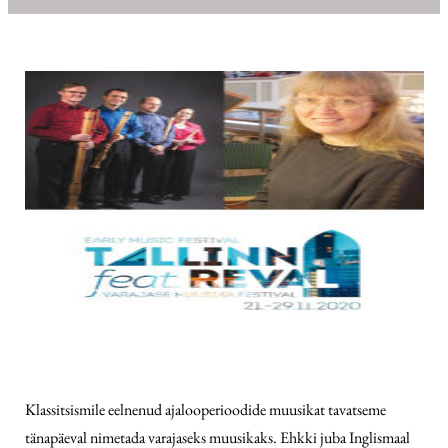
Klassitsismile eelnenud ajalooperioodide muusikat tavatseme
tänapäeval nimetada varajaseks muusikaks. Ehkki juba Inglismaal