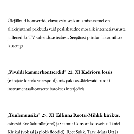
Ülejäänud kontsertide elavas esituses kuulamise asemel on
allakirjutanul pakkuda vaid pealiskaudne mosaiik internetiavaruste
ja Benedikt TV vahenduse teabest. Seepärast piirdun lakooniliste
lausetega.
„Vivaldi kammerkontserdid” 22. XI Kadrioru lossis
(esitajate loetelu vt eespool), mis pakkus sädelevaid baroki
instrumentaalkontserte barokses interjööris.
„Tuulemuusika” 27. XI Tallinna Rootsi-Mihkli kirikus
,
esinesid Ene Salumäe (orel) ja Gamut Consort koosseisus Taniel
Kirikal (vokaal ja plokkflöödid), Reet Sukk, Taavi-Mats Utt ja