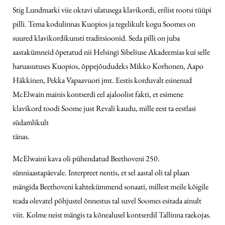
Stig Lundmarki viie oktavi ulatusega klavikordi, erilist rootsi tüüpi
pilli. Tema kodulinnas Kuopios ja tegelikult kogu Soomes on
suured klavikordikunsti traditsioonid. Seda pilli on juba
aastakümneid õpetatud nii Helsingi Sibeliuse Akadeemias kui selle
haruasutuses Kuopios, õppejõududeks Mikko Korhonen, Aapo
Häkkinen, Pekka Vapaavuori jmt. Eestis korduvalt esinenud
McElwain mainis kontserdi eel ajaloolist fakti, et esimene
klavikord toodi Soome just Revali kaudu, mille eest ta eestlasi
südamlikult
tänas.
McElwaini kava oli pühendatud Beethoveni 250.
sünniaastapäevale. Interpreet nentis, et sel aastal oli tal plaan
mängida Beethoveni kahtekümmend sonaati, millest meile kõigile
teada olevatel põhjustel õnnestus tal suvel Soomes esitada ainult
viit. Kolme neist mängis ta kõnealusel kontserdil Tallinna raekojas.