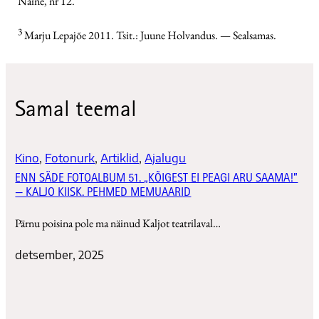
Naine, nr 12.
3
Marju Lepajõe 2011. Tsit.: Juune Holvandus. — Sealsamas.
Samal teemal
Kino
, 
Fotonurk
, 
Artiklid
, 
Ajalugu
ENN SÄDE FOTOALBUM 51. „KÕIGEST EI PEAGI ARU SAAMA!”
— KALJO KIISK. PEHMED MEMUAARID
Pärnu poisina pole ma näinud Kaljot teatrilaval…
detsember, 2025