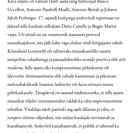
Kava teljeks oli valitud 1660. aasta ning heliloojad Marco
Uccellini, Antonio Pandolfi Mealli, Antonio Bertali ja Johann
Jakob Froberger. 17. sajandi keskpaiga sooloviiuli repertuaar on
jäänud selle kuulsate eelkäijate Dario Castello ja Biagio Marini
varju. Uti sõnul on see omamoodi staatuseta periood
muusikaajaloos, mis jääb kahe väga olulise viiuli kõrgajastu vahele.
Kõnealusel kontserdil oli valitsevaks muusikastiiliks suurte
tempoliste vabadustega ja passaažiderohke
seconda prattica
ehk
stile
moderno.
Selle ajastu üks komponeerimise põhiskeeme oli
ülevoolav diminueerimine ehk vabade kaunistuste ja pikemate
meloodiakäikude lisamine lauluviisi või
basso ostinato
teema
põhikarkassile. Tänapäeval on saanud traditsiooniks, et selle ajastu
muusikat viljelev instrumentalist valdab ka vaba improviseerimise
tehnikat. Viiuldaja näolt paistiski aeg-ajalt üllatuse ja vaba,
ex
tempore
rõõmu väljendusi, mis mõjus kuulajale tervistavalt ja
kaasahaaravalt. Sedavõrd kaasahaaravalt, et publik ei tahtnud ka