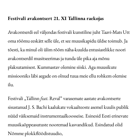
Festivali avakontsert 21. XI Tallinna raekojas
Avakontserdi eel väljendas festivali kunstiline juht Taavi-Mats Utt
oma rõõmu eeskätt selle üle, et see muusikapidu üldse toimub. Ja
tõesti, ka minul oli ülim rõõm näha-kuulda entusiastlikke noori
avakontserdil musitseerimas ja tunda üle pika aja mõnu
plaksutamisest. Kummastav olemine siiski. Aga muusikute
missiooniks läbi aegade on olnud tuua meie ellu rohkem olemise
ilu.
Festivali „Tallinn
feat.
Reval” varasemate aastate avakontserte
sisustanud J. S. Bachi kaalukate vokaalteoste asemel kuulis publik
nüüd väiksemaid instrumentaalkoosseise. Esinesid Eesti erinevate
muusikaõppeasutuste nooremad kasvandikud. Esindatud olid
Nõmme plokkflöödistuudio,