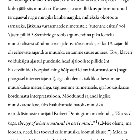
kuhu jääb siis muusika? Kas see ajastuteadlikkus pole muutunud
tänapäeval nagu mingiks kaubamärgiks, millekski ökotoote
sarnaseks, jätkuna varasematele nimetustele ’autentne esitus’ või
’ajastu pillid’? Stembridge toob argumendina pika loetelu
muusikalistest sündmustest ajaloos, tõestamaks, et ka 19. sajandil
oli eelnevate sajandite muusika esitamine suure au sees. Tõsi, klaveri
võidukäigu ajastul puudusid head ajalooliste pillide (nt
klavessiinide) koopiad ning hõlpsasti leitav informatsioon (nagu
praegusel internetiajastul), aga oli olemas isiklik suhestumine
muusikalise materjaliga, tuginemine tunnetusele, iga loojaisiksuse
kordumatu interpretatsioon. Möödunud sajandi inglise
muusikateadlane, üks kaalukamaid barokkmuusika
esitusküsimuste uurijaid Robert Donington on öelnud: „
We are, I
1
hope, the age of what is natural in early music.
”
(„Meie oleme, ma
loodan, need, kes toovad esile muusika loomulikkuse.”) Mida ta