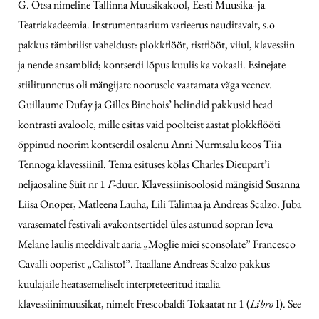
G. Otsa nimeline Tallinna Muusikakool, Eesti Muusika- ja
Teatriakadeemia. Instrumentaarium varieerus nauditavalt, s.o
pakkus tämbrilist vaheldust: plokkflööt, ristflööt, viiul, klavessiin
ja nende ansamblid; kontserdi lõpus kuulis ka vokaali. Esinejate
stiilitunnetus oli mängijate noorusele vaatamata väga veenev.
Guillaume Dufay ja Gilles Binchois’ helindid pakkusid head
kontrasti avaloole, mille esitas vaid poolteist aastat plokkflööti
õppinud noorim kontserdil osalenu Anni Nurmsalu koos Tiia
Tennoga klavessiinil. Tema esituses kõlas Charles Dieupart’i
neljaosaline Süit nr 1
F
-duur. Klavessiinisoolosid mängisid Susanna
Liisa Onoper, Matleena Lauha, Lili Talimaa ja Andreas Scalzo. Juba
varasematel festivali avakontsertidel üles astunud sopran Ieva
Melane laulis meeldivalt aaria „Moglie miei sconsolate” Francesco
Cavalli ooperist „Calisto!”. Itaallane Andreas Scalzo pakkus
kuulajaile heatasemeliselt interpreteeritud itaalia
klavessiinimuusikat, nimelt Frescobaldi Tokaatat nr 1 (
Libro
I). See