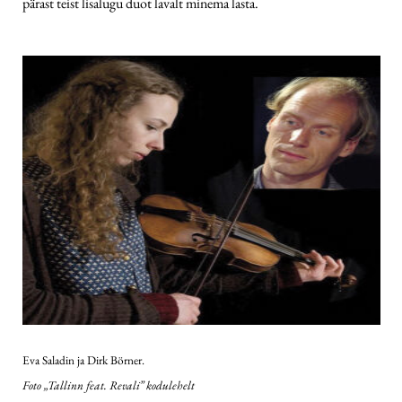
pärast teist lisalugu duot lavalt minema lasta.
Eva Saladin ja Dirk Börner.
Foto „Tallinn feat. Revali” kodulehelt