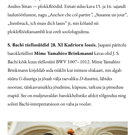
Andres Siitan — plokkflöödid. Esitati sidus kava 15. ja 16. sajandi
laulutöötlustest, nagu „Anchor che col partire
”,
„Susanne un jour”
,
„Innsbruck, ich muss dich lasen” jt, mis kõlasid nii
plokkflöödiansambli kui oreli soolo­lugudena.
S. Bachi tšellosüidid 28. XI Kadrioru lossis.
Jaapani päritolu
barokk­tšellisti
Mime Yamahiro Brinkmanni
kavas olid J. S.
Bachi kõik kuus tšellosüiti BWV 1007–1012. Mime Yamahiro
Brinkmann kirjeldab seda tsüklit kui inimese elukaart, mis algab
süütu
G
-duuriga ja jõuab välja taevaliku
D
-duurini, läbides
nooruse, täiskasvanuikka jõudmise, küpsuse, tarkuse ja pimeduse
etapid. See on muljetavaldav barokkhelistike afekti tõlgendus ning
solisti Bachi-interpretatsioon on vaba ja voolav.