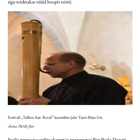
sigu toidetakse nüüd hoopis teisiti.
Festivali „Tallinn feat. Reval” kunstiline juht Taavi-Mats Utt.
Anna Pärdi foto
Itaalia renessanssorelite ekspert ja restauraator Pier Paolo Donati