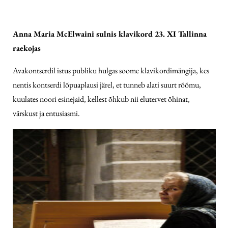
Anna Maria McElwaini sulnis klavikord 23. XI Tallinna
raekojas
Avakontserdil istus publiku hulgas soome klavikordimängija, kes
nentis kontserdi lõpuaplausi järel, et tunneb alati suurt rõõmu,
kuulates noori esinejaid, kellest õhkub nii elutervet õhinat,
värskust ja entusiasmi.