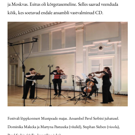
ja Moskvas. Esitus oli kõrgetasemeline. Selles saavad veenduda
kõik, kes soetavad endale ansambli vastvalminud CD.
Festivali lõppkontsert Mustpeade majas. Ansambel Pavel Serbini juhatusel.
Dominika Malecka ja Martyna Pastuszka (viiulid), Stephan Sieben (vioola),