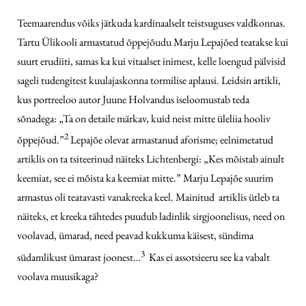
Teemaarendus võiks jätkuda kardinaalselt teistsuguses valdkonnas.
Tartu Ülikooli armastatud õppejõudu Marju Lepajõed teatakse kui
suurt erudiiti, samas ka kui vitaalset inimest, kelle loengud pälvisid
sageli tudengitest kuulajaskonna tormilise aplausi. Leidsin artikli,
kus portreeloo autor Juune Holvandus iseloomustab teda
sõnadega: „Ta on detaile märkav, kuid neist mitte üleliia hooliv
2
õppejõud.”
Lepajõe olevat armastanud aforisme; eelnimetatud
artiklis on ta tsiteerinud näiteks Lichtenbergi: „Kes mõistab ainult
keemiat, see ei mõista ka keemiat mitte.” Marju Lepajõe suurim
armastus oli teatavasti vanakreeka keel. Mainitud artiklis ütleb ta
näiteks, et kreeka tähtedes puudub ladinlik sirgjoonelisus, need on
voolavad, ümarad, need peavad kukkuma käisest, sündima
3
südamlikust ümarast joonest…
Kas ei assotsieeru see ka vabalt
voolava muusikaga?