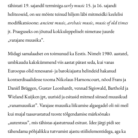
tähistati 19. sajandil terminiga
early music
15. ja 16. sajandi
heliteoseid, on see mõiste teinud hiljem läbi mitmeidki keelelisi
modifikatsioone:
ancient music
,
archaic music
,
music of old times
jt. Praeguseks on jõutud kokkuleppeliselt nimetuse juurde
„varajane muusika”.
Midagi samalaadset on toimunud ka Eestis. Nimelt 1980. aastatel,
umbkaudu kakskümmend viis aastat pärast seda, kui vanas
Euroopas olid renessansi- ja barokiajastu helindeid hakanud
kontserdisaalidesse tooma Nikolaus Harnoncourt, nõod Frans ja
Daniël Brüggen, Gustav Leonhardt, vennad Sigiswald, Barthold ja
Wieland Kuijken jpt, uurisid ja esitasid mitmed siinsed muusikud
„vanamuusikat”. Varajase muusika liikumise algaegadel oli nii meil
kui mujal taasavastatud teoste tõlgendamise märksõnaks
„autentsus”, mis tähistas ajastutruud esitust. Idee järgi pidi see
tähendama põhjalikku tutvumist ajastu stiilielementidega, aga ka