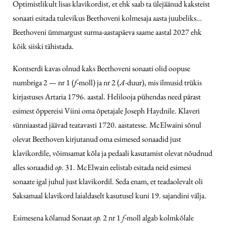
Optimistlikult lisas klavikordist, et ehk saab ta ülejäänud kaksteist
sonaati esitada tulevikus Beethoveni kolmesaja aasta juubeliks…
Beethoveni ümmargust surma-aastapäeva saame aastal 2027 ehk
kõik siiski tähistada.
Kontserdi kavas olnud kaks Beethoveni sonaati olid oopuse
numbriga 2 — nr 1 (
f
-moll) ja nr 2 (
A
-duur), mis ilmusid trükis
kirjastuses Artaria 1796. aastal. Helilooja pühendas need pärast
esimest õppereisi Viini oma õpetajale Joseph Haydnile. Klaveri
sünniaastad jäävad teatavasti 1720. aastatesse. McElwaini sõnul
olevat Beethoven kirjutanud oma esimesed sonaadid just
klavikordile, võimsamat kõla ja pedaali kasutamist olevat nõudnud
alles sonaadid
op
. 31. McElwain eelistab esitada neid esimesi
sonaate igal juhul just klavikordil. Seda enam, et teadaolevalt oli
Saksamaal klavikord laialdaselt kasutusel kuni 19. sajandini välja.
Esimesena kõlanud Sonaat
op.
2 nr 1
f
-moll algab kolmkõlale