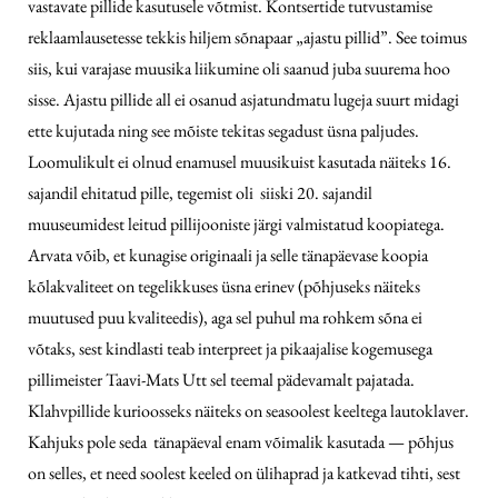
vastavate pillide kasutusele võtmist. Kontsertide tutvustamise
reklaamlausetesse tekkis hiljem sõnapaar „ajastu pillid”. See toimus
siis, kui varajase muusika liikumine oli saanud juba suurema hoo
sisse. Ajastu pillide all ei osanud asjatundmatu lugeja suurt midagi
ette kujutada ning see mõiste tekitas segadust üsna paljudes.
Loomulikult ei olnud enamusel muusikuist kasutada näiteks 16.
sajandil ehitatud pille, tegemist oli siiski 20. sajandil
muuseumidest leitud pillijooniste järgi valmistatud koopiatega.
Arvata võib, et kunagise originaali ja selle tänapäevase koopia
kõlakvaliteet on tegelikkuses üsna erinev (põhjuseks näiteks
muutused puu kvaliteedis), aga sel puhul ma rohkem sõna ei
võtaks, sest kindlasti teab interpreet ja pikaajalise kogemusega
pillimeister Taavi-Mats Utt sel teemal pädevamalt pajatada.
Klahvpillide kurioosseks näiteks on seasoolest keeltega lautoklaver.
Kahjuks pole seda tänapäeval enam võimalik kasutada — põhjus
on selles, et need soolest keeled on ülihaprad ja katkevad tihti, sest