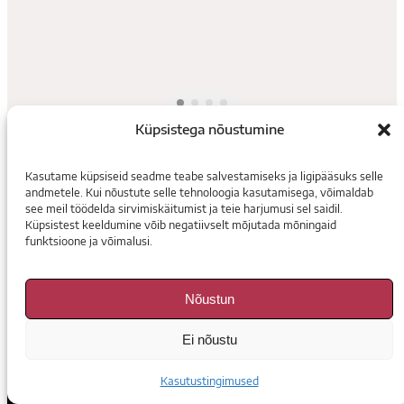
Küpsistega nõustumine
Kasutame küpsiseid seadme teabe salvestamiseks ja ligipääsuks selle
andmetele. Kui nõustute selle tehnoloogia kasutamisega, võimaldab
see meil töödelda sirvimiskäitumist ja teie harjumusi sel saidil.
Ligipääsetavus
Kasutustingimused
Toimetus
Tutvustus
Küpsistest keeldumine võib negatiivselt mõjutada mõningaid
Bibliograafia
funktsioone ja võimalusi.
Teater. Muusika. Kino
Nõustun
Voorimehe 9, 10146, Tallinn
Ei nõustu
madis@temuki.ee
Kasutustingimused
Instagram
Facebook