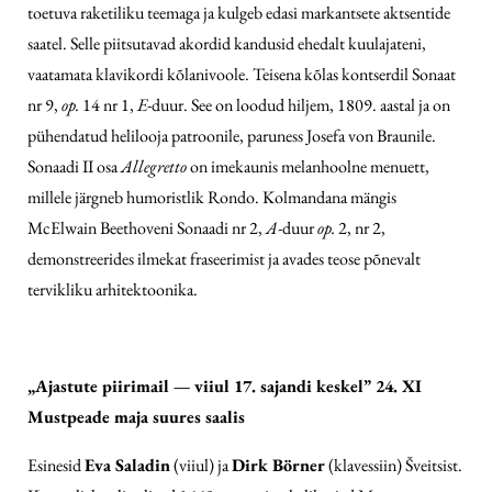
toetuva raketiliku teemaga ja kulgeb edasi markantsete aktsentide
saatel. Selle piitsutavad akordid kandusid ehedalt kuulajateni,
vaatamata klavikordi kõlanivoole. Teisena kõlas kontserdil Sonaat
nr 9,
op.
14 nr 1,
E
-duur. See on loodud hiljem, 1809. aastal ja on
pühendatud helilooja patroonile, paruness Josefa von Braunile.
Sonaadi II osa
Allegretto
on imekaunis melanhoolne menuett,
millele järgneb humoristlik Rondo. Kolmandana mängis
McElwain Beethoveni Sonaadi nr 2,
A
-duur
op.
2, nr 2,
demonstreerides ilmekat fraseerimist ja avades teose põnevalt
tervikliku arhitektoonika.
„Ajastute piirimail — viiul 17. sajandi keskel” 24. XI
Mustpeade maja suures saalis
Esinesid
Eva Saladin
(viiul) ja
Dirk Börner
(klavessiin) Šveitsist.