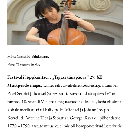
Mime Yamahiro Brinkmann.
Aare Tammesalu foto
Festivali lõppkontsert „Tagasi tänapäeva” 29. XI
Mustpeade majas.
Esines rahvusvahelise koosseisuga ansambel
Pavel Serbini juhatusel (vt eespool). Kavas olid tänapäeval vähe
tuntud, 18. sajandi Venemaal tegutsenud heliloojad, keda oli sinna
kohale meelitanud rikkalik palk: Michael ja Johann Joseph
Kerzellid, Antoine Tiez ja Sebastian George. Kava oli pühendatud
1770.–1790. aastate muusikale, mis oli komponeeritud Peterburis