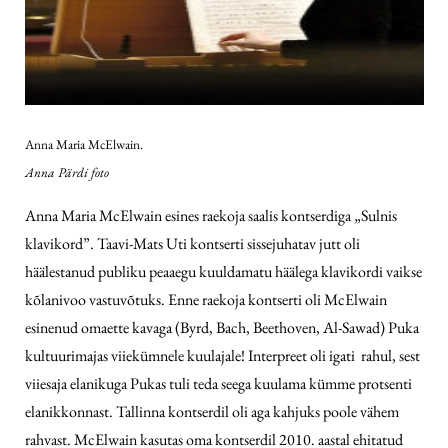
Anna Maria McElwain.
Anna Pärdi foto
Anna Maria McElwain esines raekoja saalis kontserdiga „Sulnis
klavikord”. Taavi-Mats Uti kontserti sissejuhatav jutt oli
häälestanud publiku peaaegu kuuldamatu häälega klavikordi vaikse
kõlanivoo vastuvõtuks. Enne raekoja kontserti oli McElwain
esinenud omaette kavaga (Byrd, Bach, Beethoven, Al-Sawad) Puka
kultuurimajas viiekümnele kuulajale! Interpreet oli igati rahul, sest
viiesaja elanikuga Pukas tuli teda seega kuulama kümme protsenti
elanikkonnast. Tallinna kontserdil oli aga kahjuks poole vähem
rahvast. McElwain kasutas oma kontserdil 2010. aastal ehitatud