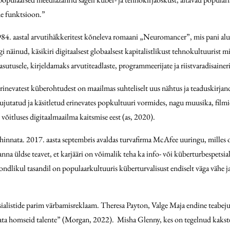
ne funktsioon.”
84. aastal arvutihäkkeritest kõneleva romaani „Neuromancer”, mis pani alu
 näinud, käsikiri digitaalsest globaalsest kapitalistlikust tehnokultuurist mi
asutusele, kirjeldamaks arvutiteadlaste, programmeerijate ja riistvaradisain
inevatest küberohtudest on maailmas suhteliselt uus nähtus ja teaduskirjan
ujutatud ja käsitletud erinevates popkultuuri vormides, nagu muusika, filmid
 võitluses digitaalmaailma kaitsmise eest (as, 2020).
innata. 2017. aasta septembris avaldas turvafirma McAfee uuringu, milles os
i anna üldse teavet, et karjääri on võimalik teha ka info- või küberturbespet
ikul tasandil on populaarkultuuris küberturvalisust endiselt väga vähe ja sii
alistide parim värbamisreklaam. Theresa Payton, Valge Maja endine teabejuht
rvata homseid talente” (Morgan, 2022). Misha Glenny, kes on tegelnud kakste