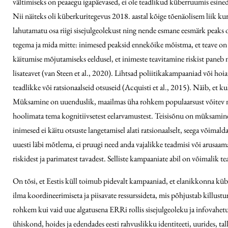
vältimiseks on peaaegu igapäevased, ei ole teadlikud küberruumis esineda 
Nii näiteks oli küberkuritegevus 2018. aastal kõige tõenäolisem liik 
lahutamatu osa riigi sisejulgeolekust ning nende esmane eesmärk peaks 
tegema ja mida mitte: inimesed peaksid ennekõike mõistma, et teave on 
käitumise mõjutamiseks eeldusel, et inimeste teavitamine riskist paneb
lisateavet (van Steen et al., 2020). Lihtsad poliitikakampaaniad või hoi
teadlikke või ratsionaalseid otsuseid (Acquisti et al., 2015). Näib, et 
Müksamine on uuenduslik, maailmas üha rohkem populaarsust võitev meet
hoolimata tema kognitiivsetest eelarvamustest. Teisisõnu on müksamine 
inimesed ei käitu otsuste langetamisel alati ratsionaalselt, seega või
uuesti läbi mõtlema, ei pruugi need anda vajalikke teadmisi või arusa
riskidest ja parimatest tavadest. Selliste kampaaniate abil on võimalik 
On tõsi, et Eestis küll toimub pidevalt kampaaniad, et elanikkonna küb
ilma koordineerimiseta ja piisavate ressurssideta, mis põhjustab kill
rohkem kui vaid uue algatusena ERRi rollis sisejulgeoleku ja infovahet
ühiskond, hoides ja edendades eesti rahvuslikku identiteeti, uurides, t