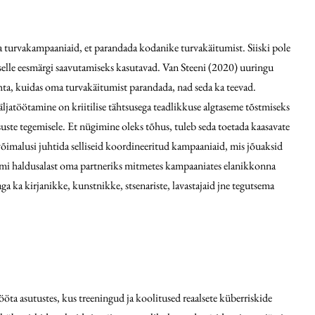
a turvakampaaniaid, et parandada kodanike turvakäitumist. Siiski pole
elle eesmärgi saavutamiseks kasutavad. Van Steeni (2020) uuringu
kohta, kuidas oma turvakäitumist parandada, nad seda ka teevad.
ljatöötamine on kriitilise tähtsusega teadlikkuse algtaseme tõstmiseks
uste tegemisele. Et nügimine oleks tõhus, tuleb seda toetada kaasavate
õimalusi juhtida selliseid koordineeritud kampaaniaid, mis jõuaksid
umi haldusalast oma partneriks mitmetes kampaaniates elanikkonna
aga ka kirjanikke, kunstnikke, stsenariste, lavastajaid jne tegutsema
tööta asutustes, kus treeningud ja koolitused reaalsete küberriskide