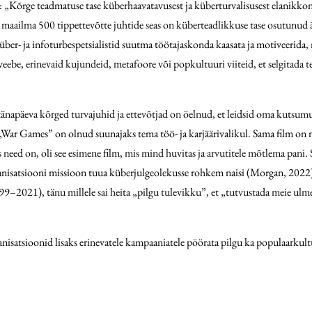
õrge teadmatuse tase küberhaavatavusest ja küberturvalisusest elanikkonna 
i maailma 500 tippettevõtte juhtide seas on küberteadlikkuse tase osutunud 
über- ja infoturbespetsialistid suutma töötajaskonda kaasata ja motiveerida
veebe, erinevaid kujundeid, metafoore või popkultuuri viiteid, et selgitada t
änapäeva kõrged turvajuhid ja ettevõtjad on öelnud, et leidsid oma kutsumus
ilm „War Games” on olnud suunajaks tema töö- ja karjäärivalikul. Sama film o
 need on, oli see esimene film, mis mind huvitas ja arvutitele mõtlema pani.
ganisatsiooni missioon tuua küberjulgeolekusse rohkem naisi (Morgan, 2022)
–2021), tänu millele sai heita „pilgu tulevikku”, et „tutvustada meie ulmeelu
anisatsioonid lisaks erinevatele kampaaniatele pöörata pilgu ka populaarkultu