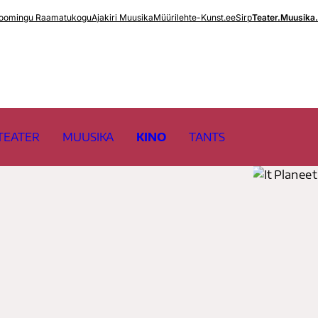
oomingu Raamatukogu
Ajakiri Muusika
Müürileht
e-Kunst.ee
Sirp
Teater.Muusika
TEATER
MUUSIKA
KINO
TANTS