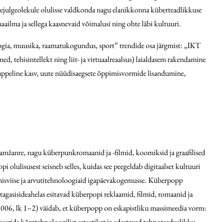
sisejulgeolekule olulisse valdkonda nagu elanikkonna küberteadlikkuse
ailma ja sellega kaasnevaid võimalusi ning ohte läbi kultuuri.
ogia, muusika, raamatukogundus, sport” trendide osa järgmist: „IKT
d, tehisintellekt ning liit- ja virtuaalreaalsus) laialdasem rakendamine
 hüppeline kasv, uute nüüdisaegsete õppimisvormide lisandumine,
m­žanre, nagu küberpunkromaanid ja -filmid, koomiksid ja graafilised
 olulisusest seisneb selles, kuidas see peegeldab digitaalset kultuuri
olemisviise ja arvutitehnoloogiaid igapäevakogemusse. Küberpopp
tagasisideahelas esitavad küberpopi reklaamid, filmid, romaanid ja
x (2006, lk 1–2) väidab, et küberpopp on eskapistliku massimeedia vorm:
eerida kõrgtehnoloogilist esteetikat ja edastavad tehnoteaduslikku