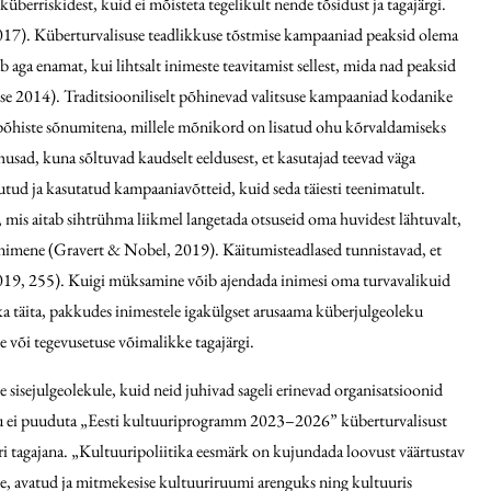
überriskidest, kuid ei mõisteta tegelikult nende tõsidust ja tagajärgi.
2017). Küberturvalisuse teadlikkuse tõstmise kampaaniad peaksid olema
ga enamat, kui lihtsalt inimeste teavitamist sellest, mida nad peaksid
sse 2014). Traditsiooniliselt põhinevad valitsuse kampaaniad kodanike
mispõhiste sõnumitena, millele mõnikord on lisatud ohu kõrvaldamiseks
husad, kuna sõltuvad kaudselt eeldusest, et kasutajad teevad väga
lutud ja kasutatud kampaaniavõtteid, kuid seda täiesti teenimatult.
is aitab sihtrühma liikmel langetada otsuseid oma huvidest lähtuvalt,
e inimene (Gravert & Nobel, 2019). Käitumisteadlased tunnistavad, et
, 2019, 255). Kuigi müksamine võib ajendada inimesi oma turvavalikuid
a täita, pakkudes inimestele igakülgset arusaama küberjulgeoleku
e või tegevusetuse võimalikke tagajärgi.
sisejulgeolekule, kuid neid juhivad sageli erinevad organisatsioonid
araku ei puuduta „Eesti kultuuriprogramm 2023–2026” küberturvalisust
tri tagajana. „Kultuuripoliitika eesmärk on kujundada loovust väärtustav
ise, avatud ja mitmekesise kultuuriruumi arenguks ning kultuuris