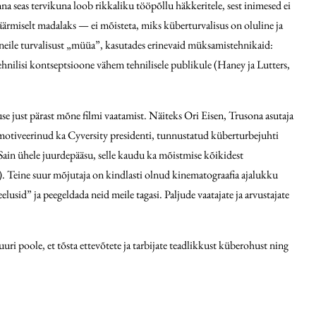
seas tervikuna loob rikkaliku tööpõllu häkkeritele, sest inimesed ei
äärmiselt madalaks — ei mõisteta, miks küberturvalisus on oluline ja
, neile turvalisust „müüa”, kasutades erinevaid müksamistehnikaid:
ehnilisi kontseptsioone vähem tehnilisele publikule (Haney ja Lutters,
e just pärast mõne filmi vaatamist. Näiteks Ori Eisen, Trusona asutaja
n motiveerinud ka Cyversity presidenti, tunnustatud küberturbejuhti
 Sain ühele juurdepääsu, selle kaudu ka mõistmise kõikidest
. Teine suur mõjutaja on kindlasti olnud kinematograafia ajalukku
sid” ja peegeldada neid meile tagasi. Paljude vaatajate ja arvustajate
uri poole, et tõsta ettevõtete ja tarbijate teadlikkust küberohust ning