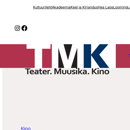
Liigu
Kultuurileht
Akadeemia
Keel ja Kirjandus
Hea Laps
Looming
L
sisu
juurde
Instagram
Facebook
Kino