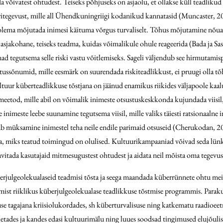
võivatest ohtudest. Teiseks põhjuseks on asjaolu, et ollakse küll teadlikud k
kuritegevust, mille all Ühendkuningriigi kodanikud kannatasid (Muncaster, 
olema mõjutada inimesi käituma võrgus turvaliselt. Tõhus mõjutamine nõuab a
asjakohane, teiseks teadma, kuidas võimalikule ohule reageerida (Bada ja Sa
 nad tegutsema selle riski vastu võitlemiseks. Sageli väljendub see hirmuta
atussõnumid, mille eesmärk on suurendada riskiteadlikkust, ei pruugi olla tõ
kultuur küberteadlikkuse tõstjana on jäänud enamikus riikides väljapoole kaa
od, mille abil on võimalik inimeste otsustuskeskkonda kujundada viisil, m
inimeste leebe suunamine tegutsema viisil, mille valiks täiesti ratsionaaln
maldab müksamine inimestel teha neile endile parimaid otsuseid (Cherukodan
ama, miks teatud toimingud on olulised. Kultuurikampaaniad võivad seda lünk
teavitada kasutajaid mitmesugustest ohtudest ja aidata neil mõista oma tegevus
erjulgeolekualaseid teadmisi tõsta ja seega maandada küberrünnete ohtu meie 
ustumist riiklikus küberjulgeolekualase teadlikkuse tõstmise programmis. P
use tagajana kriisiolukordades, sh küberturvalisuse ning katkematu raadioee
alletades ja kandes edasi kultuurimälu ning luues soodsad tingimused elujõul