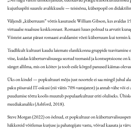
kujutluspilti suurele avalikkusele — teisisõnu, küberpopil on didaktili
Väljendi „küberruum” võttis kasutusele William Gibson, kes avaldas 19
virtuaalse reaalsuse keskkonnast. Romaani luues polnud ta arvutit kunagi
Viisteist aastat pärast romaani avaldamist võeti küberruum kui termin k
Teadlikult kultuuri kaudu laiemate elanikkonna gruppide teavitamine er
viise, kuidas küberturvalisusega seotud teemasid ja kontseptsioone on k
sünget allilma, mis on köitev ja toob esile kõrged panused käimas olevas
Üks on kindel — popkultuuri mõju just noortele ei saa mingil juhul alah
paku piisavaid IT-oskusi (nii väitis 70% vastajatest) ja annab vähe või e
puudumise tõttu koolis muutub populaarkultuur eriti oluliseks. Ühiskondl
meediakanaliks (Ashford, 2018).
Steve Morgan (2022) on öelnud, et popkultuur on küberturvalisus­spetsi
häkkereid võitlemas kurjuse ja pahategijate vastu, võivad kaasata ja vä