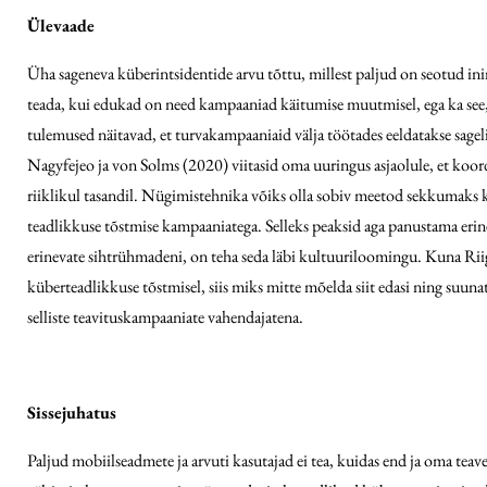
Ülevaade
Üha sageneva küberintsidentide arvu tõttu, millest paljud on seotud in
teada, kui edukad on need kampaaniad käitumise muutmisel, ega ka see,
tulemused näitavad, et turvakampaaniaid välja töötades eeldatakse sageli
Nagyfejeo ja von Solms (2020) viitasid oma uuringus asjaolule, et koor
riiklikul tasandil. Nügimistehnika võiks olla sobiv meetod sekkumaks kü
teadlikkuse tõstmise kampaaniatega. Selleks peaksid aga panustama erin
erinevate sihtrühmadeni, on teha seda läbi kultuuriloomingu. Kuna R
küberteadlikkuse tõstmisel, siis miks mitte mõelda siit edasi ning suunat
selliste teavituskampaaniate vahendajatena.
Sissejuhatus
Paljud mobiilseadmete ja arvuti kasutajad ei tea, kuidas end ja oma teave