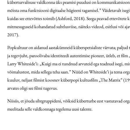
küberturvalisuse valdkonna üks peamisi puudusi on kommunikatsioon: „K
mõista oma funktsiooni digitaalse hügieeni tagamisel.” Väidetavalt iseg
kuidas see ettevõttes toimib (Ashford, 2018). Seega peavad ettevõtete k
mitmesuguseid kohandatud suhtlusviise, näiteks videod, esitlusi või aja
2017).
Popkultuur on aidanud aastakümneid küberspetsialiste värvata; paljud t
ja tegevjuht, paroolivaba identiteedi auten­timise pioneer, ütleb, et f
Larry Whiteside’i: „Kuigi ma ei tundnud arvuteid ega teadnud isegi, mis
võimalustest, mida sellega teha saan.” Nüüd on Whiteside’i ja tema or
kuuluv, neljast filmist koosnev küberpopi kultusfilm „The Matrix” (1999
arvates oligi see filmi tugevus.
Niisiis, et jõuda sihtgruppideni, võiksid küberturbe eest vastutavad org
meelitada selle valdkonnaga tegelema uusi talente.