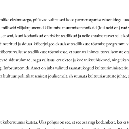
imlike eksimustega, püüavad valitsused koos partnerorganisatsioonidega luu
 milliseid väljakujunenud käitumise muutmise tehnikaid (kui neid on) nad s
, et seni, kuni kodanikud on riskist teadlikud ja neile antakse teavet selle 
dineeritud ja sidusa küberjulgeolekualase teadlikkuse tõstmise programmi vä
berturvalisuse teadlikkuse tõstmisesse, et suunata inimesi turvalisemate ots
evad sidusrühmad, nagu valitsus, erasektor ja kodanikuühiskond, ning üks v
iigi Infosüsteemide Amet on juba valinud raamatukogud kultuuriministeeri
a kultuuripoliitikat senisest jõulisemalt, sh suunata kultuuriasutuste juhte, 
t küberruumis kaitsta. Üks põhjus on see, et see osa riigi kodanikest, kes ei 