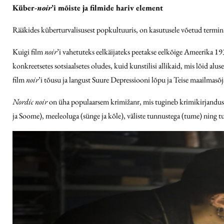
Küber-
noir
’i mõiste ja filmide hariv element
Rääkides küberturvalisusest popkultuuris, on kasutusele võetud termin
Kuigi film
noir
’i vahetuteks eelkäijateks peetakse eelkõige Ameerika 193
konkreetsetes sotsiaalsetes oludes, kuid kunstilisi allikaid, mis lõid alus
film
noir
’i tõusu ja langust Suure Depressiooni lõpu ja Teise maailmas
Nordic noir
on üha populaarsem krimižanr, mis tugineb krimikirjanduse
ja Soome), meeleoluga (sünge ja kõle), väliste tunnustega (tume) ning tu