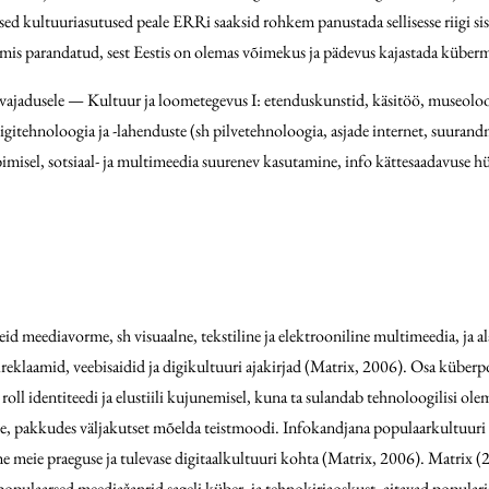
ised kultuuriasutused peale ERRi saaksid rohkem panustada sellisesse riigi 
mis parandatud, sest Eestis on olemas võimekus ja pädevus kajastada küberma
vajadusele — Kultuur ja loometegevus I: etenduskunstid, käsitöö, museolo
igitehnoloogia ja -lahenduste (sh pilvetehnoloogia, asjade internet, suurandme
bimisel, sotsiaal- ja multimeedia suurenev kasutamine, info kättesaadavuse
eediavorme, sh visuaalne, tekstiline ja elektrooniline multimeedia, ja ala
reklaamid, veebisaidid ja digikultuuri ajakirjad (Matrix, 2006). Osa küberpopi
roll identiteedi ja elustiili kujunemisel, kuna ta sulandab tehnoloogilisi 
ele, pakkudes väljakutset mõelda teistmoodi. Infokandjana populaarkultuuri 
riume meie praeguse ja tulevase digitaalkultuuri kohta (Matrix, 2006). Matri
ulaarsed meediažanrid sageli küber- ja tehnokirjaoskust, aitavad popularis