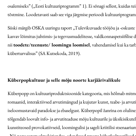
osalemiseks” („Eesti kultuuriprogramm” 1). Ei sõnagi sellest, kuidas te
tõstmine. Loodetavasti saab see viga järgmise perioodi kultuuriprogram
Siiski märgib OSKA uuringu raport „Tulevikuvaade tööjõu ja -oskuste 
kasvav lõimitus juhtimis- ja tegevusmudelitesse, valdkonnaspetsiifilise d
nii
toodete/teenuste/ loomingu loomisel
, vahendamisel kui ka tar
küberturvalisus” (SA Kutsekoda, 2019).
Küberpopkultuur ja selle mõju noorte karjäärivalikule
Küberpopp on kultuuriproduktsioonide kategooria, mis hõlmab mitmeid m
romaanid, interaktiivsed arvutimängud ja kujutav kunst, teabe- ja arvuti
iseloomustavaid paradokse ja ebaselgust. Küberpopil žanrina on oluline 
tõlgendab loovalt info- ja arvutiteaduse mõju kultuurile ja üksikisikut
kunstiteosed provokatiivseid, loomingulisi ja sageli kriitilisi stsenaa
„Nii nagu varem ulmekirjandus, edendavad praegu küberkultuurilised pop