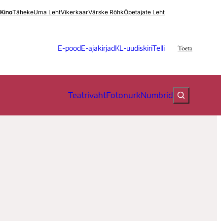
.Kino
Täheke
Uma Leht
Vikerkaar
Värske Rõhk
Õpetajate Leht
Toeta
E-pood
E-ajakirjad
KL-uudiskiri
Telli
Teatrivaht
Fotonurk
Numbrid