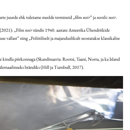
uurte juurde ehk tuletame meelde termineid „film
noir
” ja
nordic noir
.
a (2021): „Film
noir
sündis 1940. aastate Ameerika Ühendriikide
se vallast” ning „Poliitiliselt ja majanduslikult seostatakse klassikalise
ige kindla piirkonnaga (Skandinaavia: Rootsi, Taani, Norra, ja ka Island
lemaailmseks brändiks (Hill ja Turnbull, 2017).