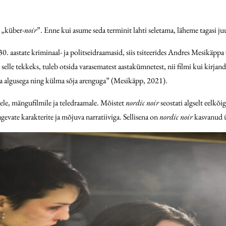
 „küber-
noir
”. Enne kui asume seda terminit lahti seletama, läheme tagasi j
0. aastate kriminaal- ja politsei­draamasid, siis tsiteerides Andres Mesikäpp
e selle tekkeks, tuleb otsida varasematest aastakümnetest, nii filmi kui kirjandu
õja algusega ning külma sõja arenguga” (Mesikäpp, 2021).
le, mängufilmile ja teledraamale. Mõistet
nordic noir
seostati algselt eelkõ
gevate karakterite ja mõjuva narratiiviga. Sellisena on
nordic noir
kasvanud ü