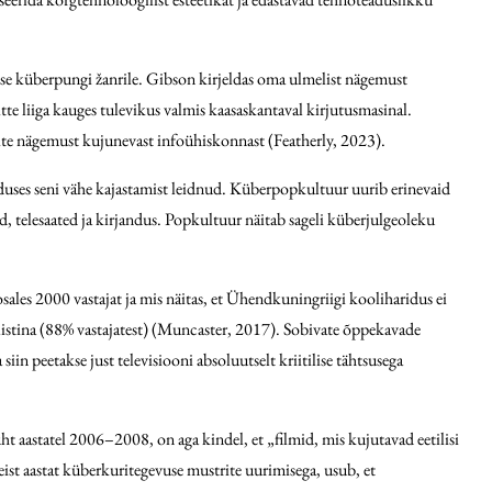
se küberpungi žanrile. Gibson kirjeldas oma ulmelist nägemust
tte liiga kauges tulevikus valmis kaasaskantaval kirjutusmasinal.
erite nägemust kujunevast infoühiskonnast (Featherly, 2023).
duses seni vähe kajastamist leidnud. Küberpopkultuur uurib erinevaid
, telesaated ja kirjandus. Popkultuur näitab sageli küberjulgeoleku
ales 2000 vastajat ja mis näitas, et Ühendkuningriigi kooliharidus ei
sialistina (88% vastajatest) (Muncaster, 2017). Sobivate õppekavade
n peetakse just televisiooni absoluutselt kriitilise tähtsusega
 aastatel 2006–2008, on aga kindel, et „filmid, mis kujutavad eeti­lisi
ist aastat küberkuritegevuse mustrite uurimisega, usub, et