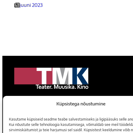
juuni 2023
Küpsistega nõustumine
Teater. Muusika. Kino
Tellimine
Kasutame küpsiseid seadme teabe salvestamiseks ja ligipääsuks selle an
Voorimehe 9, 10146, Tallinn
E-ajakirjad
Kui nõustute selle tehnoloogia kasutamisega, võimaldab see meil töödeld
sirvimiskäitumist ja teie harjumusi sel saidil. Küpsistest keeldumine võib n