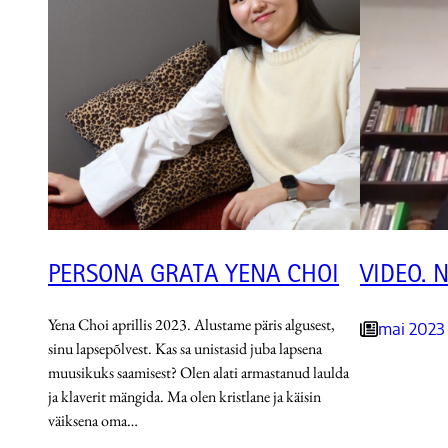
PERSONA GRATA YENA CHOI
VIDEO. 
Yena Choi aprillis 2023. Alustame päris algusest,
mai 2023
sinu lapsepõlvest. Kas sa unistasid juba lapsena
muusikuks saamisest? Olen alati armastanud laulda
ja klaverit mängida. Ma olen kristlane ja käisin
väiksena oma…