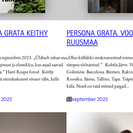
 GRATA KEITHY
PERSONA GRATA. VOO
RUUSMAA
 septembris 2023. „Üldiselt tahan ma
„Olen küllaltki struktureeritud inimen
ngimusi ja olustikku, kus asjad saavad
rämpsu töötamisel.” Kohtla-Järve. Võ
a.” Harri Rospu fotod Keithy
Goleniów. Barcelona. Bremen. Rakve
i etenduskunsti tõusev täht, kelle
Roosiku. Sänna. Tallinn. Tapa. Tsäpin
küla. Need on vaid mõned paigad…
 2023
september 2023