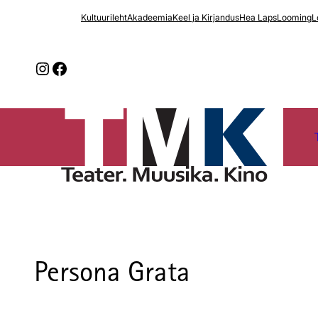
Kultuurileht
Akadeemia
Keel ja Kirjandus
Hea Laps
Looming
L
Instagram
Facebook
Persona Grata