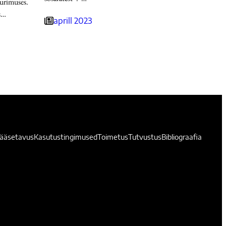
urimuses.
s…
aprill 2023
pääsetavus
Kasutustingimused
Toimetus
Tutvustus
Bibliograafia