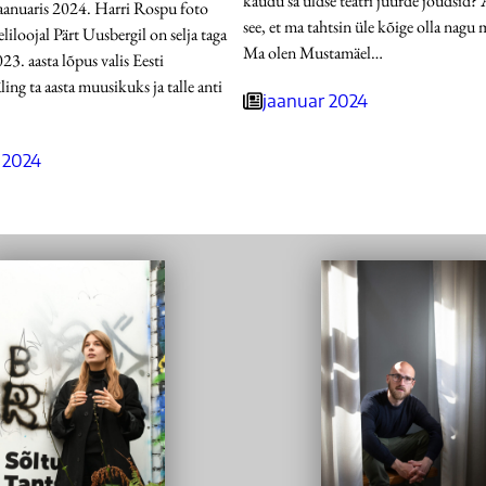
kaudu sa üldse teatri juurde jõudsid?
aanuaris 2024. Harri Rospu foto
see, et ma tahtsin üle kõige olla nagu 
eliloojal Pärt Uusbergil on selja taga
Ma olen Mustamäel…
023. aasta lõpus valis Eesti
ng ta aasta muusikuks ja talle anti
jaanuar 2024
 2024