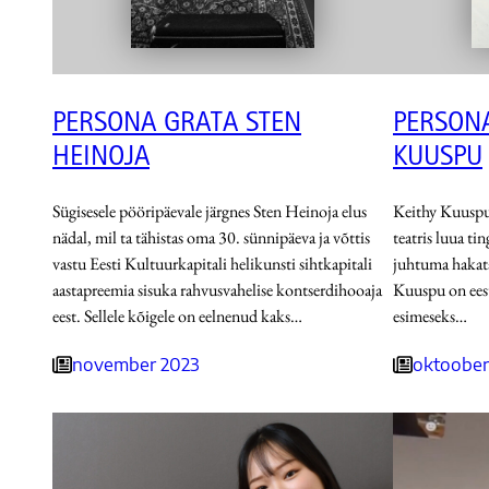
PERSONA GRATA STEN
PERSONA
HEINOJA
KUUSPU
Sügisesele pööripäevale järgnes Sten Hein­oja elus
Keithy Kuuspu
nädal, mil ta tähistas oma 30. sünnipäeva ja võttis
teatris luua ti
vastu Eesti Kultuurkapitali helikunsti sihtkapitali
juhtuma hakat
aastapreemia sisuka rahvusvahelise kontserdihooaja
Kuuspu on eest
eest. Sellele kõigele on eelnenud kaks…
esimeseks…
november 2023
oktoober