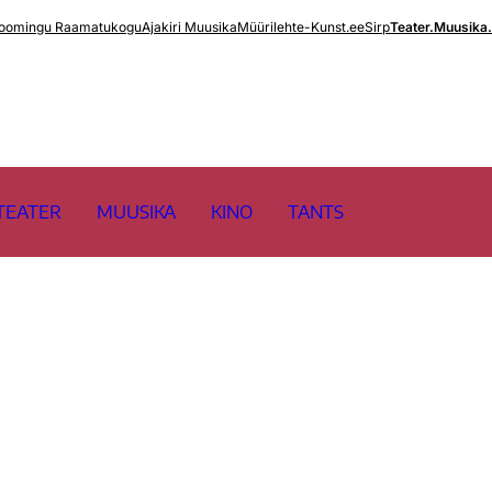
oomingu Raamatukogu
Ajakiri Muusika
Müürileht
e-Kunst.ee
Sirp
Teater.Muusika
TEATER
MUUSIKA
KINO
TANTS