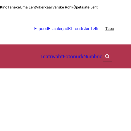
.Kino
Täheke
Uma Leht
Vikerkaar
Värske Rõhk
Õpetajate Leht
Toeta
E-pood
E-ajakirjad
KL-uudiskiri
Telli
Teatrivaht
Fotonurk
Numbrid