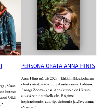
I
PERSONA GRATA ANNA HINTS
Anna Hints märtsis 2023. Ehkki märksa kohasem
olnuks istuda intervjuu ajal suitsusaunas, kohtume
sega „Müüt:
Annaga Zoomi-aknas. Anna küüned on Ukraina
nna laureaat
auks värvitud sinikollaseks. Räägime
anuti Gildi
inspiratsioonist, autoripositsioonist ja „Savvusanna
ja
sõsaratest”. …