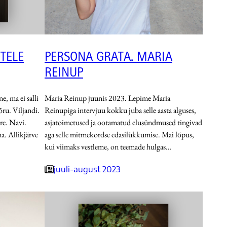
TELE
PERSONA GRATA. MARIA
REINUP
e, ma ei salli
Maria Reinup juunis 2023. Lepime Maria
ru. Viljandi.
Reinupiga intervjuu kokku juba selle aasta alguses,
re. Navi.
asjatoimetused ja ootamatud elusündmused tingivad
a. Allikjärve
aga selle mitmekordse edasilükkumise. Mai lõpus,
kui viimaks vestleme, on teemade hulgas…
juuli-august 2023