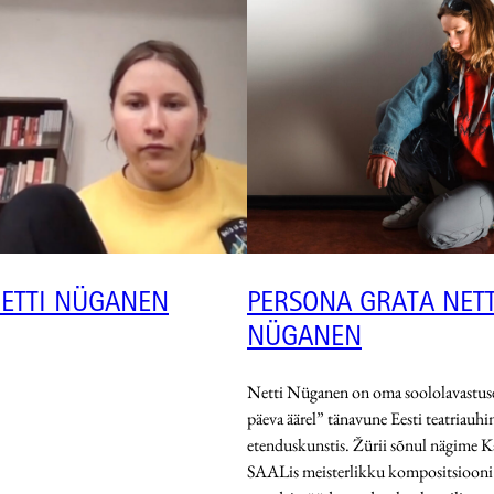
NETTI NÜGANEN
PERSONA GRATA NETT
NÜGANEN
Netti Nüganen on oma soololavastu
päeva äärel” tänavune Eesti teatriauhi
etenduskunstis. Žürii sõnul nägime K
SAALis meisterlikku kompositsiooni 