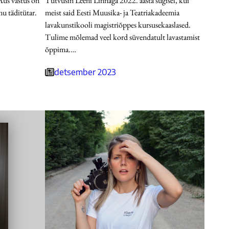
 Aus vastus on
Tutvusin Leeni Linnaga 2022. aasta sügisel, kui
mu täditütar.
meist said Eesti Muusika- ja Teatriakadeemia
lavakunstikooli magistriõppes kursusekaaslased.
Tulime mõlemad veel kord süvendatult lavastamist
õppima.…
detsember 2023