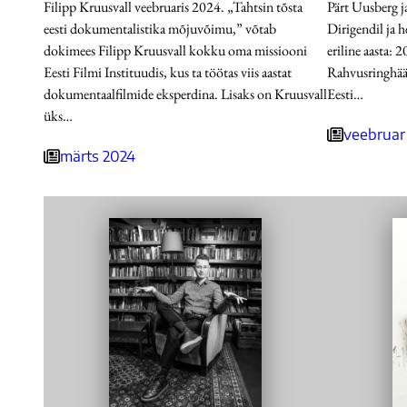
Filipp Kruusvall veebruaris 2024. „Tahtsin tõsta
Pärt Uusberg j
eesti dokumentalistika mõjuvõimu,” võtab
Dirigendil ja h
dokimees Filipp Kruusvall kokku oma missiooni
eriline aasta: 2
Eesti Filmi Instituudis, kus ta töötas viis aastat
Rahvusringhääli
dokumentaalfilmide eksperdina. Lisaks on Kruusvall
Eesti…
üks…
veebruar
märts 2024