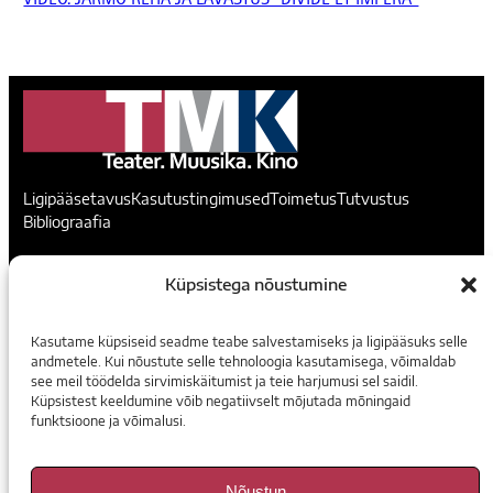
VIDEO. JARMO REHA JA LAVASTUS “DIVIDE ET IMPERA”
Ligipääsetavus
Kasutustingimused
Toimetus
Tutvustus
Bibliograafia
Teater. Muusika. Kino
Küpsistega nõustumine
Voorimehe 9, 10146, Tallinn
Kasutame küpsiseid seadme teabe salvestamiseks ja ligipääsuks selle
madis@temuki.ee
andmetele. Kui nõustute selle tehnoloogia kasutamisega, võimaldab
see meil töödelda sirvimiskäitumist ja teie harjumusi sel saidil.
Instagram
Facebook
Küpsistest keeldumine võib negatiivselt mõjutada mõningaid
funktsioone ja võimalusi.
Tellimine
Nõustun