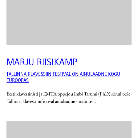
MARJU RIISIKAMP
TALLINNA KLAVESSIINIFESTIVAL ON AINULAADNE KOGU
EUROOPAS
Eesti klavessinisti ja EMTA õppejõu Imbi Tarumi (PhD) sõnul pole
Tallinna klavessiinifestival ainulaadne sündmus…