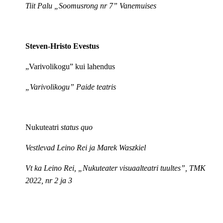
Tiit Palu „Soomusrong nr 7” Vanemuises
Steven-Hristo Evestus
„Varivolikogu” kui lahendus
„Varivolikogu” Paide teatris
Nukuteatri
status quo
Vestlevad Leino Rei ja Marek Waszkiel
Vt ka Leino Rei, „Nukuteater visuaalteatri tuultes”, TMK
2022, nr 2 ja 3