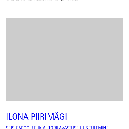
ILONA PIIRIMÄGI
SEIS, PAROOL! EHK AUTORILAVASTUSE UUS TULEMINE