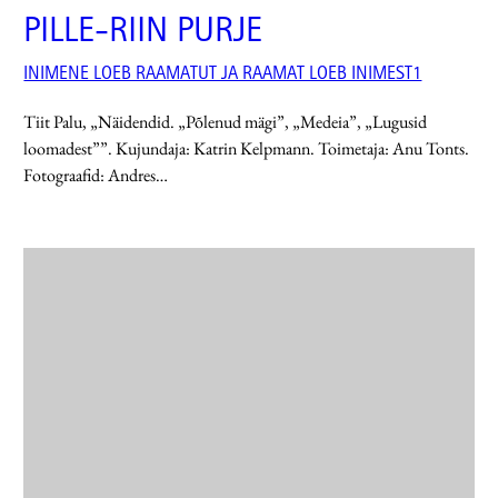
PILLE-RIIN PURJE
INIMENE LOEB RAAMATUT JA RAAMAT LOEB INIMEST1
Tiit Palu, „Näidendid. „Põlenud mägi”, „Medeia”, „Lugusid
loomadest””. Kujundaja: Katrin Kelpmann. Toimetaja: Anu Tonts.
Fotograafid: Andres…