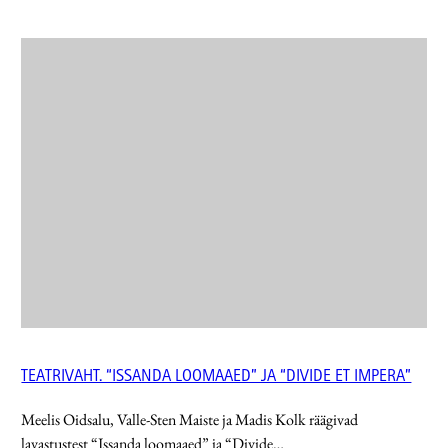
TEATRIVAHT. “ISSANDA LOOMAAED” JA “DIVIDE ET IMPERA”
Meelis Oidsalu, Valle-Sten Maiste ja Madis Kolk räägivad
lavastustest “Issanda loomaaed” ja “Divide…