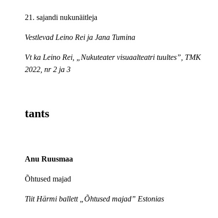
21. sajandi nukunäitleja
Vestlevad Leino Rei ja Jana Tumina
Vt ka Leino Rei, „Nukuteater visuaalteatri tuultes”, TMK
2022, nr 2 ja 3
tants
Anu Ruusmaa
Õhtused majad
Tiit Härmi ballett „Õhtused majad” Estonias