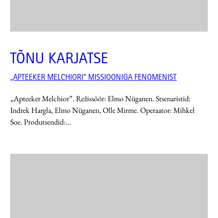
TÕNU KARJATSE
„APTEEKER MELCHIORI” MISSIOONIGA FENOMENIST
„Apteeker Melchior”. Režissöör: Elmo Nüganen. Stsenaristid:
Indrek Hargla, Elmo Nüganen, Olle Mirme. Operaator: Mihkel
Soe. Produtsendid:…