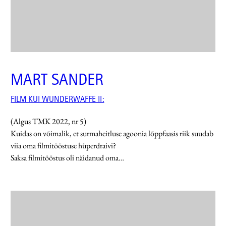
MART SANDER
FILM KUI WUNDERWAFFE II:
(Algus TMK 2022, nr 5)
Kuidas on võimalik, et surmaheitluse agoonia lõppfaasis riik suudab
viia oma filmitööstuse hüperdraivi?
Saksa filmitööstus oli näidanud oma…