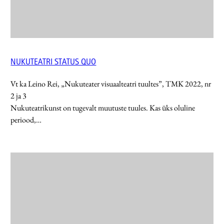
NUKUTEATRI STATUS QUO
Vt ka Leino Rei, „Nukuteater visuaalteatri tuultes”, TMK 2022, nr
2 ja 3
Nukuteatrikunst on tugevalt muutuste tuules. Kas üks oluline
periood,…