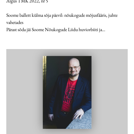
Algus TMK 2022, nr 5
Soome ballett külma sõja päevil: nõukogude mõjusfääris, juhte
vahetades
Pärast sõda jäi Soome Nõukogude Liidu huviorbiiti ja…