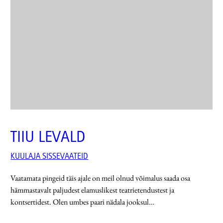
TIIU LEVALD
KUULAJA SISSEVAATEID
Vaatamata pingeid täis ajale on meil olnud võimalus saada osa
hämmastavalt paljudest elamuslikest teatrietendustest ja
kontsertidest. Olen umbes paari nädala jooksul…