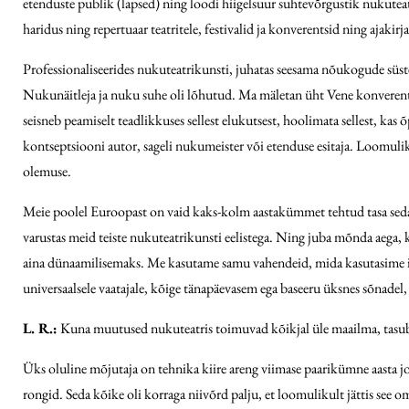
etenduste publik (lapsed) ning loodi hiigelsuur suhtevõrgustik nukuteatri
haridus ning repertuaar teatritele, festivalid ja konverentsid ning ajakir
Professionaliseerides nukuteatrikunsti, juhatas seesama nõukogude süsteem
Nukunäitleja ja nuku suhe oli lõhutud. Ma mäletan üht Vene konverentsi,
seisneb peamiselt teadlikkuses sellest elukutsest, hoolimata sellest, kas 
kontseptsiooni autor, sageli nukumeister või etenduse esitaja. Loomuli
olemuse.
Meie poolel Euroopast on vaid kaks-kolm aastakümmet tehtud tasa seda
varustas meid teiste nukuteatrikunsti eelistega. Ning juba mõnda aega,
aina dünaamilisemaks. Me kasutame samu vahendeid, mida kasutasime ises
universaalsele vaatajale, kõige tänapäevasem ega baseeru üksnes sõnadel,
L. R.:
Kuna muutused nukuteatris toimuvad kõikjal üle maailma, tasub o
Üks oluline mõjutaja on tehnika kiire areng viimase paarikümne aasta joo
rongid. Seda kõike oli korraga niivõrd palju, et loomulikult jättis see o