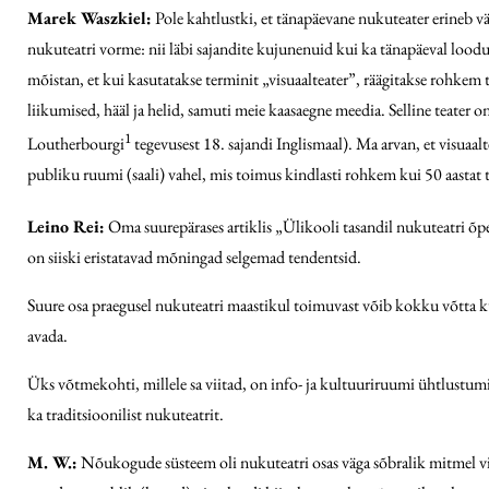
Marek Waszkiel:
Pole kahtlustki, et tänapäevane nukuteater erineb vä
nukuteatri vorme: nii läbi sajandite kujunenuid kui ka tänapäeval looduid
mõistan, et kui kasutatakse terminit „visuaalteater”, räägitakse rohkem t
liikumised, hääl ja helid, samuti meie kaasaegne meedia. Selline teater o
1
Loutherbourgi
tegevusest 18. sajandi Inglismaal). Ma arvan, et visuaa
publiku ruumi (saali) vahel, mis toimus kindlasti rohkem kui 50 aastat t
Leino Rei:
Oma suurepärases artiklis „Ülikooli tasandil nukuteatri õp
on siiski eristatavad mõningad selgemad tendentsid.
Suure osa praegusel nukuteatri maastikul toimuvast võib kokku võtta ku
avada.
Üks võtmekohti, millele sa viitad, on info- ja kultuuriruumi ühtlustumin
ka traditsioonilist nukuteatrit.
M. W.:
Nõukogude süsteem oli nukuteatri osas väga sõbralik mitmel viisil.