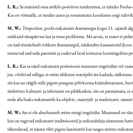
L. R.:
Sa mainisid oma artiklis positiivse tendentsina, et näiteks Poola
Kas on võimalik, et nendes uutes ja ootamatutes kooslustes ongi tulevi
M. W.:
Tõepoolest, poola nukuteatri dramaturgia koges 21. sajandi algu
märkasid tänapäevast last ja tema probleeme. Ma arvan, et teater ei pid
on nad tõenäoliselt rohkem dramaturgid, näidendite kaasautorid (koos la
tunnevad nad seda paremini ja osalevad laval toimuvas loomingulises pr
L. R.:
Kas sa näed nukuteatri positsiooni muutuses tragöödiat või vaata
jne, võitlevad sellega, et mitte üldisesse teatripilti ära kaduda, rääkima
siis kas see räägib sulle pigem praeguse põlvkonna küündimatusest, huv
ümbritsev kultuuri- ja inforuum on pildikeskne, siis on paratamatu, et sel
enda alla lisaks nukuteatrile ka objekti-, materjali- ja maskiteatri, samuti
M. W.:
See ei ole absoluutselt mitte mingi tragöödia. Muutused on täie
kus on tugevad nukuteatri traditsioonid ja nukunäitleja süsteemne hari
tähendavad, et näeme tihti pigem lasteteatrit kui ranges mõttes nukutea