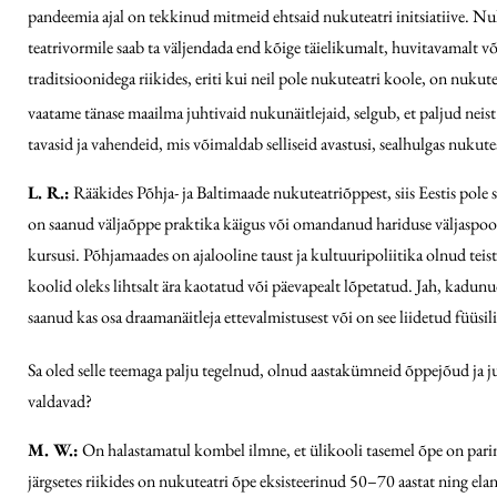
pandeemia ajal on tekkinud mitmeid ehtsaid nukuteatri initsiatiive. Nuk
teatrivormile saab ta väljendada end kõige täielikumalt, huvitavamalt v
traditsioonidega riikides, eriti kui neil pole nukuteatri koole, on nuku
vaatame tänase maailma juhtivaid nukunäitlejaid, selgub, et paljud nei
tavasid ja vahendeid, mis võimaldab selliseid avastusi, sealhulgas nukutea
L. R.:
Rääkides Põhja- ja Baltimaade nukuteatriõppest, siis Eestis pole 
on saanud väljaõppe praktika käigus või omandanud hariduse väljaspool Ee
kursusi. Põhjamaades on ajalooline taust ja kultuuripoliitika olnud teist
koolid oleks lihtsalt ära kaotatud või päevapealt lõpetatud. Jah, kadunu
saanud kas osa draamanäitleja ettevalmistusest või on see liidetud füüsili
Sa oled selle teemaga palju tegelnud, olnud aastakümneid õppejõud ja jus
valdavad?
M. W.:
On halastamatul kombel ilmne, et ülikooli tasemel õpe on parim
järgsetes riikides on nukuteatri õpe eksisteerinud 50–70 aastat ning el