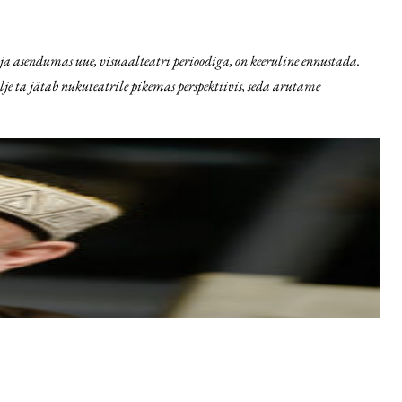
ja asendumas uue, visuaalteatri perioodiga, on keeruline ennustada.
je ta jätab nukuteatrile pikemas perspektiivis, seda arutame