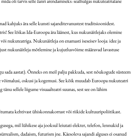
mida oli tarvis selle žanri arendamiseks: sealhulgas nukuteatrialane
nad kahjuks ära selle kunsti sajanditevanustest traditsioonidest.
ris! See lõikas Ida-Euroopa ära läänest, kus nukunäitlejaks olemine
a või nukuteatriga. Nukunäitleja on enamasti iseseisev looja: idee ja
d just nukunäitleja mõtlemine ja kujutlusvõime määravad lavastuse
gu sada aastat). Õnneks on meil palju pakkuda, sest nõukogude süsteem
ise võimalusi, oskusi ja kogemusi. See kõik muudab Euroopa nukuteatri
nu sellele liigume visuaalteatri suunas, sest see on lähim
umata kehtivast ühiskonnakorrast või riikide kultuuripoliitikast.
sega, mil lühikese aja jooksul leiutati elekter, telefon, lennukid ja
u sürrealism, dadaism, futurism jne. Käesoleva sajandi alguses ei osanud