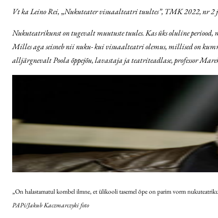
Vt ka Leino Rei,
„
Nukuteater visuaalteatri tuultes”, TMK 2022, nr 2 
Nukuteatrikunst on tugevalt muutuste tuules. Kas üks oluline periood, 
Milles aga seisneb nii nuku- kui visuaalteatri olemus, millised on kum
alljärgnevalt Poola õppejõu, lavastaja ja teatriteadlase, professor Mar
„On halastamatul kombel ilmne, et ülikooli tasemel õpe on parim vorm nukuteatrikuns
PAPi/Jakub Kaczmarczyki foto