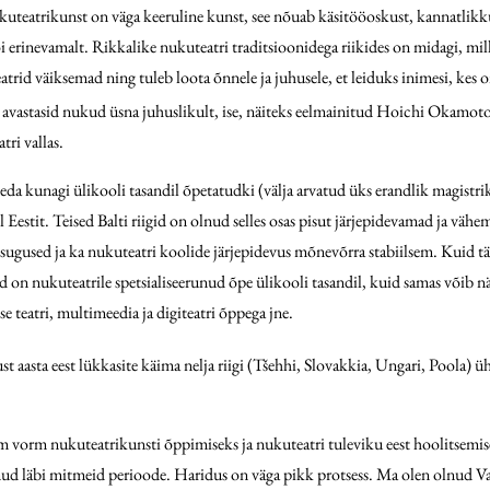
uteatrikunst on väga keeruline kunst, see nõuab käsitööoskust, kannatlikkus
õi erinevamalt. Rikkalike nukuteatri traditsioonidega riikides on midagi, mi
teatrid väiksemad ning tuleb loota õnnele ja juhusele, et leiduks inimesi, k
st avastasid nukud üsna juhuslikult, ise, näiteks eelmainitud Hoichi Okamot
tri vallas.
seda kunagi ülikooli tasandil õpetatudki (välja arvatud üks erandlik magistri
stit. Teised Balti riigid on olnud selles osas pisut järjepidevamad ja vähema
sugused ja ka nukuteatri koolide järjepidevus mõnevõrra stabiilsem. Kuid täna
d on nukuteatrile spetsialiseerunud õpe ülikooli tasandil, kuid samas võib nä
se teatri, multimeedia ja digiteatri õppega jne.
t aasta eest lükkasite käima nelja riigi (Tšehhi, Slovakkia, Ungari, Poola) 
 vorm nukuteatrikunsti õppimiseks ja nukuteatri tuleviku eest hoolitsemisek
anud läbi mitmeid perioode. Haridus on väga pikk protsess. Ma olen olnud Va