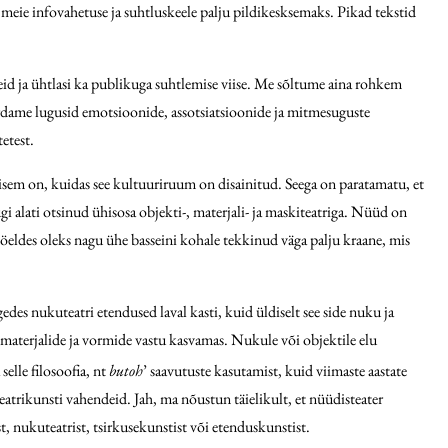
meie infovahetuse ja suhtluskeele palju pildikesksemaks. Pikad tekstid
d ja ühtlasi ka publikuga suhtlemise viise. Me sõltume aina rohkem
verdame lugusid emotsioonide, assotsiatsioonide ja mitmesuguste
etest.
ulisem on, kuidas see kultuuriruum on disainitud. Seega on paratamatu, et
 alati otsinud ühisosa objekti-, materjali- ja maskiteatriga. Nüüd on
lt öeldes oleks nagu ühe basseini kohale tekkinud väga palju kraane, mis
es nukuteatri etendused laval kasti, kuid üldiselt see side nuku ja
e, materjalide ja vormide vastu kasvamas. Nukule või objektile elu
selle filosoofia, nt
butoh
’ saavutuste kasutamist, kuid viimaste aastate
atrikunsti vahendeid. Jah, ma nõustun täielikult, et nüüdisteater
st, nukuteatrist, tsirkusekunstist või etenduskunstist.