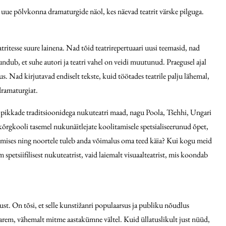
da uue põlvkonna dramaturgide näol, kes näevad teatrit värske pilguga.
ritesse suure lainena. Nad tõid teatrirepertuaari uusi teemasid, nad
ndub, et suhe autori ja teatri vahel on veidi muutunud. Praegusel ajal
. Nad kirjutavad endiselt tekste, kuid töötades teatrile palju lähemal,
dramaturgiat.
, pikkade traditsioonidega nukuteatri maad, nagu Poola, Tšehhi, Ungari
se kõrgkooli tasemel nukunäitlejate koolitamisele spetsialiseerunud õpet,
tumises ning noortele tuleb anda võimalus oma teed käia? Kui kogu meid
 spetsiifilisest nukuteatrist, vaid laiemalt visuaalteatrist, mis koondab
t. On tõsi, et selle kunstižanri populaarsus ja publiku nõudlus
 varem, vähemalt mitme aastakümne vältel. Kuid üllatuslikult just nüüd,