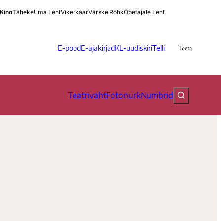
.Kino
Täheke
Uma Leht
Vikerkaar
Värske Rõhk
Õpetajate Leht
Toeta
E-pood
E-ajakirjad
KL-uudiskiri
Telli
Teatrivaht
Fotonurk
Numbrid