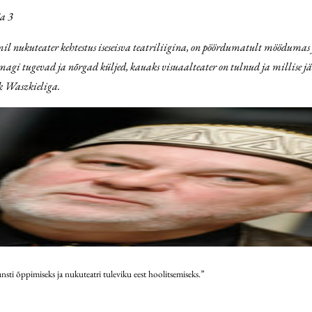
ja 3
mil nukuteater kehtestus iseseisva teatriliigina, on pöördumatult möödumas 
magi tugevad ja nõrgad küljed, kauaks visuaalteater on tulnud ja millise jäl
ek Waszkieliga.
ti õppimiseks ja nukuteatri tuleviku eest hoolitsemiseks.”