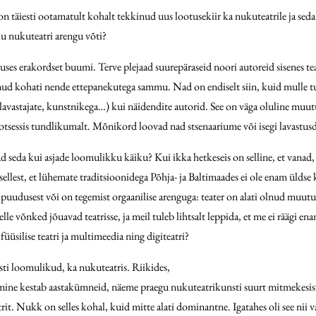
s on täiesti ootamatult kohalt tekkinud uus lootusekiir ka nukuteatrile ja se
ku nukuteatri arengu võti?
ses erakordset buumi. Terve plejaad suurepäraseid noori autoreid sisenes teat
anud kohati nende ettepanekutega sammu. Nad on endiselt siin, kuid mulle tu
vastajate, kunstnikega…) kui näidendite autorid. See on väga oluline muutus
otsessis tundlikumalt. Mõnikord loovad nad stsenaariume või isegi lavastus
d seda kui asjade loomulikku käiku? Kui ikka hetkeseis on selline, et vanad
ta sellest, et lühemate traditsioonidega Põhja- ja Baltimaades ei ole enam üld
ipuudusest või on tegemist orgaanilise arenguga: teater on alati olnud muu
le võnked jõuavad teatrisse, ja meil tuleb lihtsalt leppida, et me ei räägi enam
 füüsilise teatri ja multimeedia ning digiteatri?
sti loomulikud, ka nukuteatris. Riikides,
mine kestab aastakümneid, näeme praegu nukuteatrikunsti suurt mitmekesisus
trit. Nukk on selles kohal, kuid mitte alati dominantne. Igatahes oli see nii