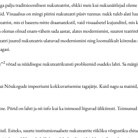
ga palju traditsioonilisest nukuteatrist, ehkki meie kui nukunäitlejad oleme
. Visuaalsus on mingi piirini nukuteatri püsiv tunnus: nukk tuleb alati luua,
eatrist, mis ei baseeru mitte draamatekstil, vaid visuaalsetel kujunditel, mi
n olemas olnud enam-vähem sada aastat, alates modernismist, suurest teatrirefo
lteatri juured nukuteatris ulatuvad modernismini ning loomulikult kiirendas 
agasi.
2
e”
võtad sa nüüdisegse nukuteatrikunsti probleemid osadeks lahti. Sa märgid ä
i Nõukogude impeeriumi kokkuvarisemise tagajärje. Kuid nagu sa mainid, ei 
e. Piirid on lahti ja nii info kui ka inimesed liiguvad ülikiiresti. Toimunu
 Esiteks, suurte institutsionaalsete nukuteatrite riikliku võrgustiku ehitamis