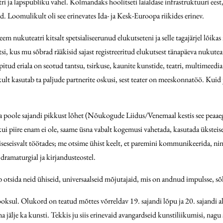
 ja lapspubliku vahel. Kolmandaks hoolitseti laialdase infrastruktuuri eest, 
jad. Loomulikult oli see erinevates Ida- ja Kesk-Euroopa riikides erinev.
 nukuteatri kitsalt spetsialiseerunud elukutseteni ja selle tagajärjel lõikas 
 kus mu sõbrad rääkisid sajast registreeritud elukutsest tänapäeva nukuteat
õpitud eriala on seotud tantsu, tsirkuse, kaunite kunstide, teatri, multimeedi
kult kasutab ta paljude partnerite oskusi, sest teater on meeskonnatöö. Kui
 poole sajandi pikkust lõhet (Nõukogude Liidus/Venemaal kestis see peaae
 kui piire enam ei ole, saame üsna vabalt kogemusi vahetada, kasutada ükste
eisvalt töötades; me otsime ühist keelt, et paremini kommunikeerida, ning tä
 dramaturgial ja kirjandusteostel.
tsida neid ühiseid, universaalseid mõjutajaid, mis on andnud impulsse, sõlt
ksul. Olukord on teatud mõttes võrreldav 19. sajandi lõpu ja 20. sajandi algu
ma jälje ka kunsti. Tekkis ju siis erinevaid avangardseid kunstiliikumisi, nag