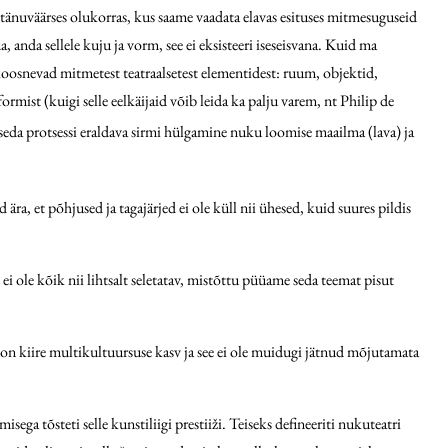
 tänuväärses olukorras, kus saame vaadata elavas esituses mitmesuguseid
 anda sellele kuju ja vorm, see ei eksisteeri iseseisvana. Kuid ma
s koosnevad mitmetest teatraalsetest elementidest: ruum, objektid,
rmist (kuigi selle eelkäijaid võib leida ka palju varem, nt Philip de
seda protsessi eraldava sirmi hülgamine nuku loomise maailma (lava) ja
ra, et põhjused ja tagajärjed ei ole küll nii ühesed, kuid suures pildis
ole kõik nii lihtsalt seletatav, mistõttu püüame seda teemat pisut
d on kiire multikultuursuse kasv ja see ei ole muidugi jätnud mõjutamata
ega tõsteti selle kunstiliigi prestiiži. Teiseks defineeriti nukuteatri