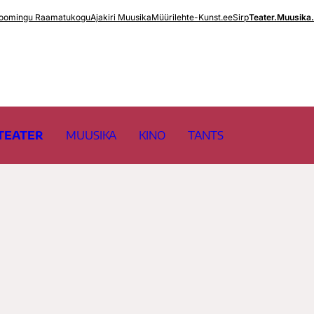
oomingu Raamatukogu
Ajakiri Muusika
Müürileht
e-Kunst.ee
Sirp
Teater.Muusika
TEATER
MUUSIKA
KINO
TANTS