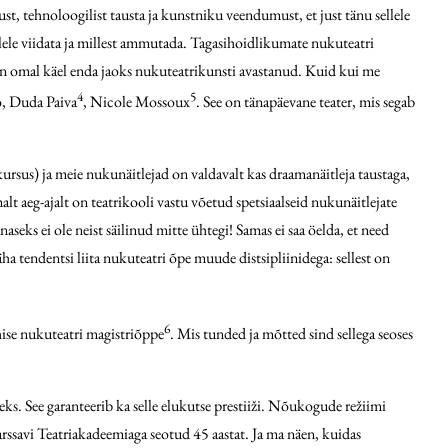
t, tehnoloogilist tausta ja kunstniku veendumust, et just tänu sellele
llele viidata ja millest ammutada. Tagasihoidlikumate nukuteatri
es on omal käel enda jaoks nukuteatrikunsti avastanud. Kuid kui me
4
5
o, Duda Paiva
, Nicole Mossoux
. See on tänapäevane teater, mis segab
kursus) ja meie nukunäitlejad on valdavalt kas draamanäitleja taustaga,
lt aeg-ajalt on teatrikooli vastu võetud spetsiaalseid nukunäitlejate
seks ei ole neist säilinud mitte ühtegi! Samas ei saa öelda, et need
ha tendentsi liita nukuteatri õpe muude distsipliinidega: sellest on
6
ühise nukuteatri magistriõppe
. Mis tunded ja mõtted sind sellega seoses
s. See garanteerib ka selle elukutse prestiiži. Nõukogude režiimi
rssavi Teatriakadeemiaga seotud 45 aastat. Ja ma näen, kuidas