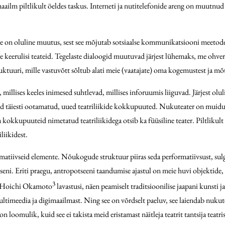
ailm piltlikult öeldes taskus. Interneti ja nutitelefonide areng on muutnud 
e on oluline muutus, sest see mõjutab sotsiaalse kommunikatsiooni meetodei
ame keerulisi teateid. Tegelaste dialoogid muutuvad järjest lühemaks, me oh
truktuuri, mille vastuvõtt sõltub alati meie (vaatajate) oma kogemustest ja mõt
 millises keeles inimesed suhtlevad, millises inforuumis liiguvad. Järjest ol
ad täiesti ootamatud, uued teatriliikide kokkupuuted. Nukuteater on muidugi
ma kokkupuuteid nimetatud teatriliikidega otsib ka füüsiline teater. Piltliku
liikidest.
atiivseid elemente. Nõukogude struktuur piiras seda performatiivsust, sulged
tänaseni. Eriti praegu, antropotseeni taandumise ajastul on meie huvi objektid
3
an Hoichi Okamoto
lavastusi, näen peamiselt traditsioonilise jaapani kunsti ja 
ltimeedia ja digimaailmast. Ning see on võrdselt paeluv, see laiendab nukute
loomulik, kuid see ei takista meid eristamast näitleja teatrit tantsija teatri