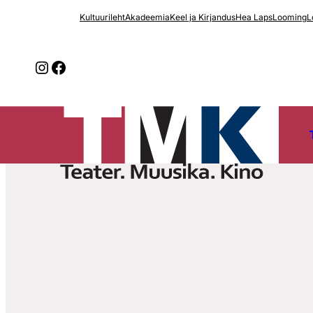
Liigu
Kultuurileht
Akadeemia
Keel ja Kirjandus
Hea Laps
Looming
L
sisu
juurde
Instagram
Facebook