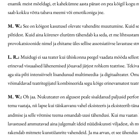
enamik meist mõeldagi, et kahekümne aasta pärast on pea kõigil kogu ma
saab kokku võtta tabava meemi või emotikoniga jne.
M. W.:
See on kõigest kasutusel olevate vahendite muutumine. Kuid se
piltidest. Kuid aina kiirenev elurütm tähendab ka seda, et me lihtsust
provokatsioonide nimel ja ehitame üles sellise assotsiatiivse lavastuse s
L. R.:
Muidugi ei saa teater kui ühiskonna peegel vaadata mööda sellest,
erinevad visuaalsed lähenemised jõuavad järjest rohkem teatrisse. Tekiv
aga siia pilti intensiivselt lisandunud multimeedia- ja digitaalteater. O
võimaldavad teatritegijatel kombineerida segu kõige erinevamatest teatri
M. W.:
Oh jaa. Nukuteater on algusest peale sisaldanud paljusid perform
tema vaataja, nii lapse kui täiskasvanu vahel eksisteeris ja eksisteerib 
andmise ja selle võtmise teema omandab uusi tähendusi. Kui ma vaat
lavastused ammutavad aina julgemalt ideid nüüdiskunsti viljadest, sh mu
rakendab mitmete kunstižanrite vahendeid. Ja ma arvan, et see ühendus on 