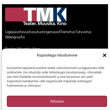
Ligipääsetavus
Kasutustingimused
Toimetus
Tutvustus
Bibliograafia
Teater. Muusika. Kino
Küpsistega nõustumine
Voorimehe 9, 10146, Tallinn
madis@temuki.ee
Kasutame küpsiseid seadme teabe salvestamiseks ja ligipääsuks selle
andmetele. Kui nõustute selle tehnoloogia kasutamisega, võimaldab
Instagram
Facebook
see meil töödelda sirvimiskäitumist ja teie harjumusi sel saidil.
Küpsistest keeldumine võib negatiivselt mõjutada mõningaid
funktsioone ja võimalusi.
Tellimine
E-ajakirjad
Nõustun
Arhiiv Digaris