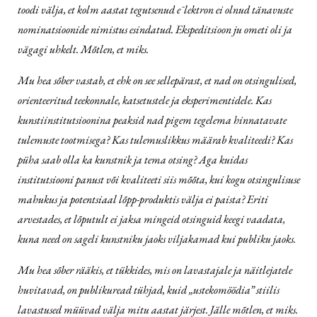
toodi välja, et kolm aastat tegutsenud eˉlektron ei olnud tänavuste
nominatsioonide nimistus esindatud. Ekspeditsioon ju ometi oli ja
vägagi uhkelt. Mõtlen, et miks.
Mu hea sõber vastab, et ehk on see sellepärast, et nad on otsingulised,
orienteeritud teekonnale, katsetustele ja eksperimentidele. Kas
kunstiinstitutsioonina peaksid nad pigem tegelema hinnatavate
tulemuste tootmisega? Kas tulemuslikkus määrab kvaliteedi? Kas
püha saab olla ka kunstnik ja tema otsing? Aga kuidas
institutsiooni panust või kvaliteeti siis mõõta, kui kogu otsingulisuse
mahukus ja potentsiaal lõpp-produktis välja ei paista? Eriti
arvestades, et lõputult ei jaksa mingeid otsinguid keegi vaadata,
kuna need on sageli kunstniku jaoks viljakamad kui publiku jaoks.
Mu hea sõber rääkis, et tükkides, mis on lavastajale ja näitlejatele
huvitavad, on publikuread tühjad, kuid „ustekomöödia” stiilis
lavastused müüvad välja mitu aastat järjest. Jälle mõtlen, et miks.