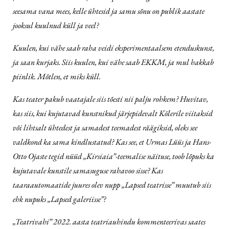
seesama vana mees, kelle ühtesid ja samu sõnu on publik aastate
jooksul kuulnud küll ja veel?
Kuulen, kui vähe saab raha veidi eksperimentaalsem etenduskunst,
ja saan kurjaks. Siis kuulen, kui vähe saab EKKM, ja mul hakkab
piinlik. Mõtlen, et miks küll.
Kas teater pakub vaatajale siis tõesti nii palju rohkem? Huvitav,
kas siis, kui kujutavad kunstnikud järjepidevalt Kölerile viitaksid
või lihtsalt ühtedest ja samadest teemadest räägiksid, oleks see
valdkond ka sama kindlustatud? Kas see, et Urmas Lüüs ja Hans-
Otto Ojaste tegid nüüd „Kirsiaia”-teemalise näituse, toob lõpuks ka
kujutavale kunstile samasuguse rahavoo sisse? Kas
taaraautomaatide juures olev nupp „Lapsed teatrisse” muutub siis
ehk nupuks „Lapsed galeriisse”?
„Teatrivahi” 2022. aasta teatriauhindu kommenteerivas saates