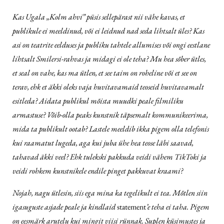
Kas Ugala „Kolm ahvi” püsis sellepärast nii vähe kavas, et
publikule ei meeldinud, või ei leidnud nad seda lihtsalt üles? Kas
asi on teatrite eelduses ja publiku tahtele allumises või ongi eestlane
lihtsalt Smilersi-rahvas ja midagi ei ole teha? Mu hea sõber ütles,
et seal on vahe, kas ma ütlen, et see taim on roheline või et see on
terav, ehk et äkki oleks vaja huvitavamaid teoseid huvitavamalt
esitleda? Aidata publikul mõista muudki peale filmiliku
armastuse? Võib-olla peaks kunstnik täpsemalt kommunikeerima,
mida ta publikult ootab? Lastele meeldib ikka pigem olla telefonis
kui raamatut lugeda, aga kui juba ühe hea teose läbi saavad,
tahavad äkki veel? Ehk tulekski pakkuda veidi vähem TikToki ja
veidi rohkem kunstnikele endile pinget pakkuvat kraami?
Nojah, nagu ütlesin, siis ega mina ka tegelikult ei tea. Mõtlen siin
igasuguste asjade peale ja kindlaid
statement
’e teha ei taha. Pigem
on eesmärk arutelu kui mingit viisi rünnak. Suplen küsimustes ja