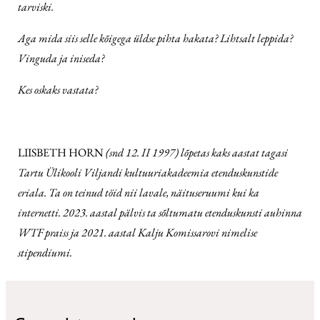
tarviski.
Aga mida siis selle kõigega üldse pihta hakata? Lihtsalt leppida?
Vinguda ja iniseda?
Kes oskaks vastata?
LIISBETH HORN
(snd 12. II 1997)
lõpetas kaks aastat tagasi
Tartu Ülikooli Viljandi kultuuriakadeemia etenduskunstide
eriala. Ta on teinud töid nii lavale, näituseruumi kui ka
internetti. 2023. aastal pälvis ta sõltumatu etenduskunsti auhinna
WTF praiss ja 2021. aastal Kalju Komissarovi nimelise
stipendiumi.