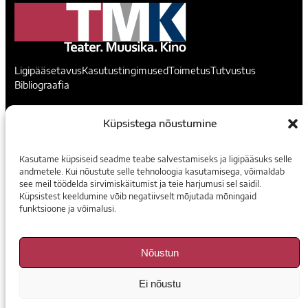
Ligipääsetavus
Kasutustingimused
Toimetus
Tutvustus
Bibliograafia
Teater. Muusika. Kino
Küpsistega nõustumine
Voorimehe 9, 10146, Tallinn
Kasutame küpsiseid seadme teabe salvestamiseks ja ligipääsuks selle
madis@temuki.ee
andmetele. Kui nõustute selle tehnoloogia kasutamisega, võimaldab
see meil töödelda sirvimiskäitumist ja teie harjumusi sel saidil.
Instagram
Facebook
Küpsistest keeldumine võib negatiivselt mõjutada mõningaid
funktsioone ja võimalusi.
Tellimine
Nõustun
E-ajakirjad
Ei nõustu
Arhiiv Digaris