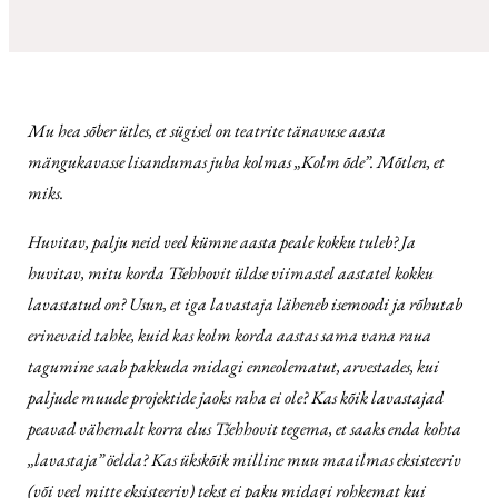
Mu hea sõber ütles, et sügisel on teatrite tänavuse aasta
mängukavasse lisandumas juba kolmas „Kolm õde”. Mõtlen, et
miks.
Huvitav, palju neid veel kümne aasta peale kokku tuleb? Ja
huvitav, mitu korda Tšehhovit üldse viimastel aastatel kokku
lavastatud on? Usun, et iga lavastaja läheneb isemoodi ja rõhutab
erinevaid tahke, kuid kas kolm korda aastas sama vana raua
tagumine saab pakkuda midagi enneolematut, arvestades, kui
paljude muude projektide jaoks raha ei ole? Kas kõik lavastajad
peavad vähemalt korra elus Tšehhovit tegema, et saaks enda kohta
„lavastaja” öelda? Kas ükskõik milline muu maailmas eksisteeriv
(või veel mitte eksisteeriv) tekst ei paku midagi rohkemat kui