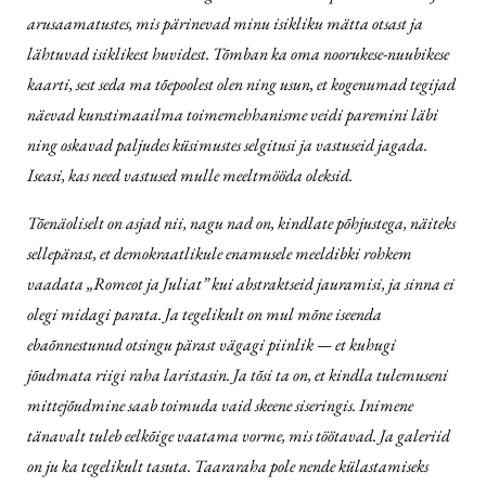
arusaamatustes, mis pärinevad minu isikliku mätta otsast ja
lähtuvad isiklikest huvidest. Tõmban ka oma noorukese-nuubikese
kaarti, sest seda ma tõepoolest olen ning usun, et kogenumad tegijad
näevad kunstimaailma toimemehhanisme veidi paremini läbi
ning oskavad paljudes küsimustes selgitusi ja vastuseid jagada.
Iseasi, kas need vastused mulle meeltmööda oleksid.
Tõenäoliselt on asjad nii, nagu nad on, kindlate põhjustega, näiteks
sellepärast, et demokraatlikule enamusele meeldibki rohkem
vaadata „Romeot ja Juliat” kui abstraktseid jauramisi, ja sinna ei
olegi midagi parata. Ja tegelikult on mul mõne iseenda
ebaõnnestunud otsingu pärast vägagi piinlik — et kuhugi
jõudmata riigi raha laristasin. Ja tõsi ta on, et kindla tulemuseni
mittejõudmine saab toimuda vaid skeene siseringis. Inimene
tänavalt tuleb eelkõige vaatama vorme, mis töötavad. Ja galeriid
on ju ka tegelikult tasuta. Taararaha pole nende külastamiseks