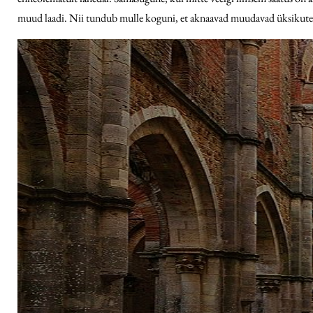
muud laadi. Nii tundub mulle koguni, et aknaavad muudavad üksikute p