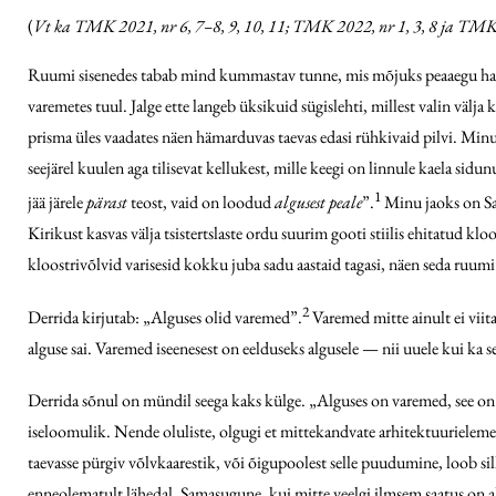
(
Vt ka TMK 2021, nr 6, 7–8, 9, 10, 11; TMK 2022, nr 1, 3, 8 ja TMK
Ruumi sisenedes tabab mind kummastav tunne, mis mõjuks peaaegu halva
varemetes tuul. Jalge ette langeb üksikuid sügislehti, millest valin välj
prisma üles vaadates näen hämarduvas taevas edasi rühkivaid pilvi. Minu
seejärel kuulen aga tilisevat kellukest, mille keegi on linnule kaela s
1
jää järele
pärast
teost, vaid on loodud
algusest peale
”.
Minu jaoks on San
Kirikust kasvas välja tsistertslaste ordu suurim gooti stiilis ehitatud klo
kloostrivõlvid varisesid kokku juba sadu aastaid tagasi, näen seda ruum
2
Derrida kirjutab: „Alguses olid varemed”.
Varemed mitte ainult ei viit
alguse sai. Varemed iseenesest on eelduseks algusele — nii uuele kui ka s
Derrida sõnul on mündil seega kaks külge. „Alguses on varemed, see on s
iseloomulik. Nende oluliste, olgugi et mittekandvate arhitektuurielem
taevasse pürgiv võlvkaarestik, või õigupoolest selle puudumine, loob s
enneolematult lähedal. Samasugune, kui mitte veelgi ilmsem saatus on ak