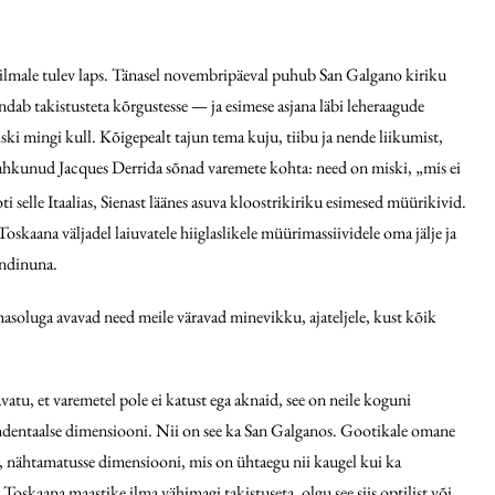
ilmale tulev laps. Tänasel novembripäeval puhub San Galgano kiriku
endab takistusteta kõrgustesse — ja esimese asjana läbi leheraagude
ski mingi kull. Kõigepealt tajun tema kuju, tiibu ja nende liikumist,
i lahkunud Jacques Derrida sõnad varemete kohta: need on miski, „mis ei
 selle Itaalias, Sienast läänes asuva kloostrikiriku esimesed müürikivid.
 Toskaana väljadel laiuvatele hiiglaslikele müürimassiividele oma jälje ja
ündinuna.
asoluga avavad need meile väravad minevikku, ajateljele, kust kõik
vatu, et varemetel pole ei katust ega aknaid, see on neile koguni
endentaalse dimensiooni. Nii on see ka San Galganos. Gootikale omane
i, nähtamatusse dimensiooni, mis on ühtaegu nii kaugel kui ka
skaana maastike ilma vähimagi takistuseta, olgu see siis optilist või