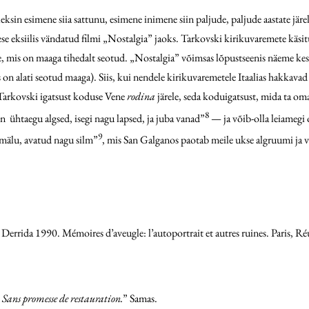
in esimene siia sattunu, esimene inimene siin paljude, paljude aastate järel.
e eksiilis vändatud filmi „Nostalgia” jaoks. Tarkovski kirikuvaremete käsitu
le, mis on maaga tihedalt seotud. „Nostalgia” võimsas lõpustseenis näeme kese
n alati seotud maaga). Siis, kui nendele kirikuvaremetele Itaalias hakkava
Tarkovski igatsust koduse Vene
rodina
järele, seda koduigatsust, mida ta oma 
8
 ühtaegu algsed, isegi nagu lapsed, ja juba vanad”
— ja võib-olla leiamegi
9
 mälu, avatud nagu silm”
, mis San Galganos paotab meile ukse algruumi ja 
Derrida 1990. Mémoires d’aveugle: l’autoportrait et autres ruines. Paris, 
e. Sans promesse de restauration.
” Samas.