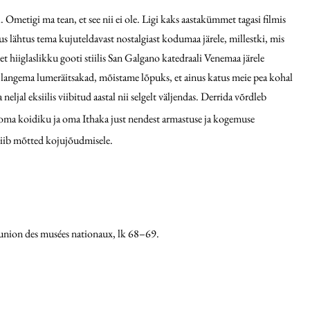
 Ometigi ma tean, et see nii ei ole. Ligi kaks aastakümmet tagasi filmis
s lähtus tema kujuteldavast nostalgiast kodumaa järele, millestki, mis
t hiiglaslikku gooti stiilis San Galgano katedraali Venemaa järele
d langema lumeräitsakad, mõistame lõpuks, et ainus katus meie pea kohal
neljal eksiilis viibitud aastal nii selgelt väljendas. Derrida võrdleb
 oma koidiku ja oma Ithaka just nendest armastuse ja kogemuse
viib mõtted kojujõudmisele.
Réunion des musées nationaux, lk 68–69.