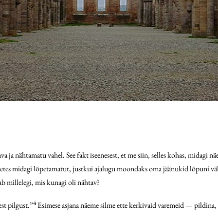
ja nähtamatu vahel. See fakt iseenesest, et me siin, selles kohas, midagi nä
tes midagi lõpetamatut, justkui ajalugu moondaks oma jäänukid lõpuni välj
 millelegi, mis kunagi oli nähtav?
4
st pilgust.”
Esimese asjana näeme silme ette kerkivaid varemeid — pildina