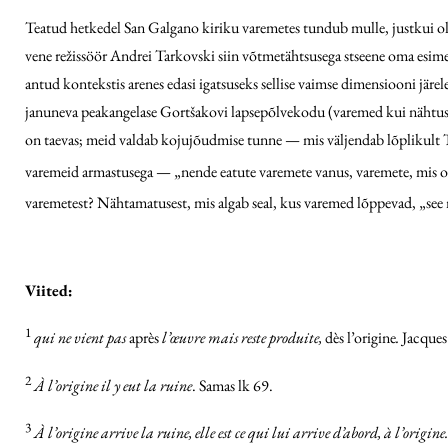
Teatud hetkedel San Galgano kiriku varemetes tundub mulle, justkui oleks
vene režissöör Andrei Tarkovski siin võtmetähtsusega stseene oma esimes
antud kontekstis arenes edasi igatsuseks sellise vaimse dimensiooni järe
januneva peakangelase Gortšakovi lapsepõlve­kodu (varemed kui nähtus o
on taevas; meid valdab kojujõudmise tunne — mis väljendab lõplikult 
varemeid armastusega — „nende eatute varemete vanus, varemete, mis on
varemetest? Nähtamatusest, mis algab seal, kus varemed lõppevad, „see
Viited:
1
qui ne vient pas
après
l’œuvre mais reste produite,
dès l’origine
.
Jacques 
2
À l’origine il y eut la ruine
. Samas lk 69.
3
À l’origine arrive la ruine, elle est ce qui lui arrive d’abord, à l’origin