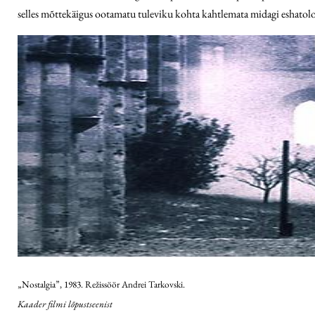
selles mõttekäigus ootamatu tuleviku kohta kahtlemata midagi eshatoloogi
„Nostalgia”, 1983. Režissöör Andrei Tarkovski.
Kaader filmi lõpustseenist