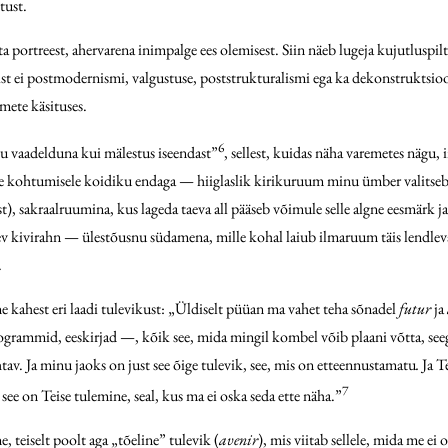
tust.
 ta portreest, ahervarena inimpalge ees olemisest. Siin näeb lugeja kujutlus
t ei postmodernismi, valgustuse, poststrukturalismi ega ka dekonstruktsioo
ete käsituses.
6
gu vaadelduna kui mälestus iseendast”
, sellest, kuidas näha varemetes nägu
e kohtumisele koidiku endaga — hiiglaslik kirikuruum minu ümber valitseb
), sakraalruumina, kus lageda taeva all pääseb võimule selle algne eesmärk
sev kivirahn — ülestõusnu südamena, mille kohal laiub ilmaruum täis lendleva
.
 kahest eri laadi tulevikust: „Üldiselt püüan ma vahet teha sõnadel
futur
ja
grammid, eeskirjad —, kõik see, mida mingil kombel võib plaani võtta, seeg
nähtav. Ja minu jaoks on just see õige tulevik, see, mis on etteennustamatu
.
Ja T
7
 see on Teise tulemine, seal, kus ma ei oska seda ette näha.”
 teiselt poolt aga „tõeline” tulevik (
avenir
), mis viitab sellele, mida me e