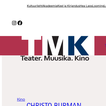
Liigu
Kultuurileht
Akadeemia
Keel ja Kirjandus
Hea Laps
Looming
L
sisu
juurde
Instagram
Facebook
Kino