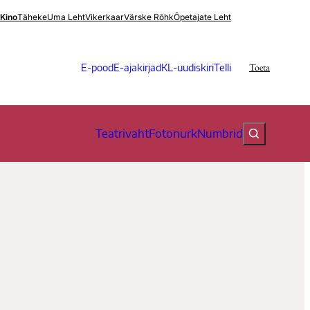
.Kino
Täheke
Uma Leht
Vikerkaar
Värske Rõhk
Õpetajate Leht
Toeta
E-pood
E-ajakirjad
KL-uudiskiri
Telli
Teatrivaht
Fotonurk
Numbrid