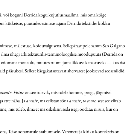
pilti, või koguni Derrida kogu kujutlusmaailma, mis oma kõige
ni kütkeisse, puutudes esimese asjana Derrida tekstides kokku
, inimese, mälestuse, koiduvalgusena. Sellepärast pole samm San Galgano
 ilma ühegi arhitektuurilis-terminoloogilise mõõdupuuta (Derrida on
 ja eriomane meeleolu, muutes ruumi jumalikkuse kehastuseks — kus rist
id pääsukesi. Sellest käegakatsutavast ahervarest jooksevad seoseniidid
avenir
.
Futur
on see tulevik, mis tuleb homme, peagi, järgmisel
a ette näha. Ja
avenir
, ma eelistan sõna
avenir
,
to come,
sest see viitab
eine, mis tuleb, ilma et ma oskaksin seda isegi oodata; niisiis, kui on
i oota, Teise ootamatule saabumisele. Varemete ja kiriku kontekstis on