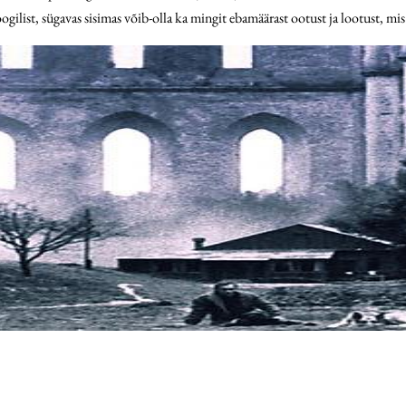
list, sügavas sisimas võib-olla ka mingit ebamäärast ootust ja lootust, mis 