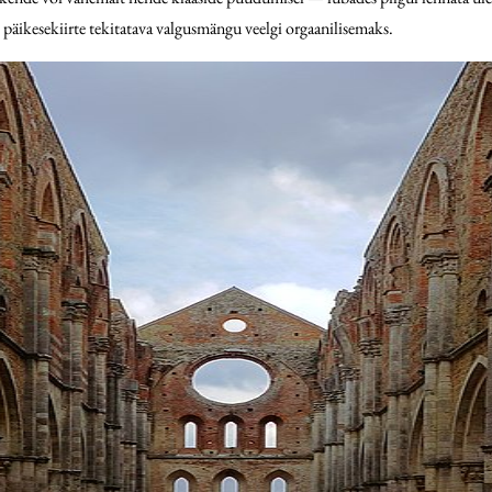
äikesekiirte tekitatava valgusmängu veelgi orgaanilisemaks.