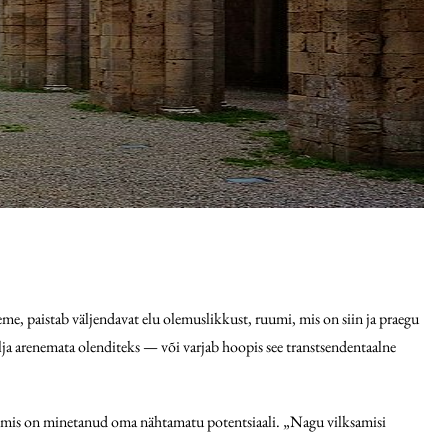
eme, paistab väljendavat elu olemuslikkust, ruumi, mis on siin ja praegu
a arenemata olenditeks — või varjab hoopis see transtsendentaalne
, mis on minetanud oma nähtamatu potentsiaali. „Nagu vilksamisi