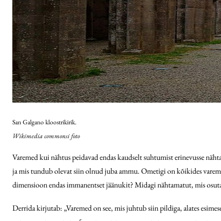
San Galgano kloostrikirik.
Wikimedia commonsi foto
Varemed kui nähtus peidavad endas kaudselt suhtumist erinevusse nähtava 
ja mis tundub olevat siin olnud juba ammu. Ometigi on kõikides vareme
dimensioon endas immanentset jäänukit? Midagi nähtamatut, mis osutab
Derrida kirjutab: „Varemed on see, mis juhtub siin pildiga, alates esimese
5