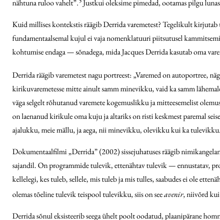
nähtuna ruloo vahelt”.
Justkui oleksime pimedad, ootamas pilgu lunas
Kuid millises kontekstis räägib Derrida varemetest? Tegelikult kirjutab
fundamentaalsemal kujul ei vaja nomenklatuuri piitsutusel kammitsemis
kohtumise endaga — sõnadega, mida Jacques Derrida kasutab oma varem
Derrida räägib varemetest nagu portreest: „Varemed on autoportree, nä
kirikuvaremetesse mitte ainult samm minevikku, vaid ka samm lähemal
väga selgelt rõhutanud varemete kogemuslikku ja mitteesemelist olemust
on laenanud kirikule oma kuju ja altariks on risti keskmest paremal sei
ajalukku, meie mällu, ja aega, nii minevikku, olevikku kui ka tulevikku
Dokumentaalfilmi „Derrida” (2002) sissejuhatuses räägib nimikangelane
sajandil. On programmide tulevik, ettenähtav tulevik — ennustatav, pro
kellelegi, kes tuleb, sellele, mis tuleb ja mis tulles, saabudes ei ole ette
olemas tõeline tulevik teispool tulevikku, siis on see
avenir
, niivõrd kui
Derrida sõnul eksisteerib seega ühelt poolt oodatud, plaanipärane homne,