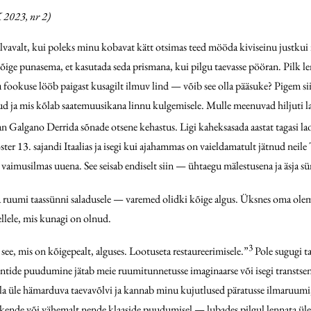
 2023, nr 2)
valt, kui poleks minu kobavat kätt otsimas teed mööda kiviseinu justkui 
a kõige punasema, et kasutada seda prismana, kui pilgu taevasse pööran. Pilk l
 fookuse lööb paigast kusagilt ilmuv lind — võib see olla pääsuke? Pigem sii
idunud ja mis kõlab saatemuusikana linnu kulgemisele. Mulle meenuvad hiljut
 Galgano Derrida sõnade otsene kehastus. Ligi kaheksasada aastat tagasi laoti
oster 13. sajandi Itaalias ja isegi kui ajahammas on vaieldamatult jätnud neile
i vaimusilmas uuena. See seisab endiselt siin — ühtaegu mälestusena ja äsja s
a ruumi taassünni saladusele — varemed olidki kõige algus. Üksnes oma olem
ellele, mis kunagi on olnud.
3
ee, mis on kõigepealt, alguses. Lootuseta restaureerimisele.”
Pole sugugi ta
entide puudumine jätab meie ruumitunnetusse imaginaarse või isegi transts
illa üle hämarduva taevavõlvi ja kannab minu kujutlused päratusse ilmaruum
ende või vähemalt nende klaaside puudumisel — lubades pilgul lennata üle To