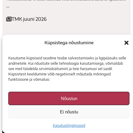
…
TMK juuni 2026
Küpsistega nõustumine
Kasutame küpsiseid seadme teabe salvestamiseks ja ligipääsuks selle
andmetele. Kui nõustute selle tehnoloogia kasutamisega, võimaldab
see meil töödelda sirvimiskäitumist ja teie harjumusi sel saidil.
Küpsistest keeldumine võib negatiivselt mõjutada mõningaid
funktsioone ja võimalusi.
Ligipääsetavus
Kasutustingimused
Toimetus
Tutvustus
Bibliograafia
Nõustun
Teater. Muusika. Kino
Ei nõustu
Voorimehe 9, 10146, Tallinn
Kasutustingimused
madis@temuki.ee