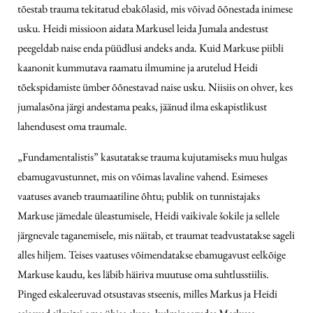
tõestab trauma tekitatud ebakõlasid, mis võivad õõnestada inimese
usku. Heidi missioon aidata Markusel leida Jumala andestust
peegeldab naise enda püüdlusi andeks anda. Kuid Markuse piibli
kaanonit kummutava raamatu ilmumine ja arutelud Heidi
tõekspidamiste ümber õõnestavad naise usku. Niisiis on ohver, kes
jumalasõna järgi andestama peaks, jäänud ilma eskapistlikust
lahendusest oma traumale.
„Fundamentalistis” kasutatakse trauma kujutamiseks muu hulgas
ebamugavustunnet, mis on võimas lavaline vahend. Esimeses
vaatuses avaneb traumaatiline õhtu; publik on tunnistajaks
Markuse jämedale üleastumisele, Heidi vaikivale šokile ja sellele
järgnevale taganemisele, mis näitab, et traumat teadvustatakse sageli
alles hiljem. Teises vaatuses võimendatakse ebamugavust eelkõige
Markuse kaudu, kes läbib häiriva muutuse oma suhtlusstiilis.
Pinged eskaleeruvad otsustavas stseenis, milles Markus ja Heidi