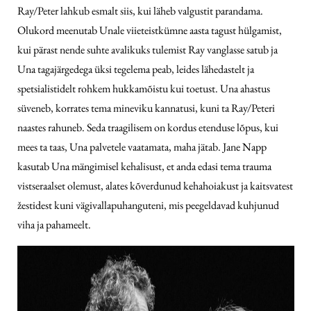
Ray/Peter lahkub esmalt siis, kui läheb valgustit parandama.
Olukord meenutab Unale viieteistkümne aasta tagust hülgamist,
kui pärast nende suhte avalikuks tulemist Ray vanglasse satub ja
Una tagajärgedega üksi tegelema peab, leides lähedastelt ja
spetsialistidelt rohkem hukkamõistu kui toetust. Una ahastus
süveneb, korrates tema mineviku kannatusi, kuni ta Ray/Peteri
naastes rahuneb. Seda traagilisem on kordus etenduse lõpus, kui
mees ta taas, Una palvetele vaatamata, maha jätab. Jane Napp
kasutab Una mängimisel kehalisust, et anda edasi tema trauma
vistseraalset olemust, alates kõverdunud kehahoiakust ja kaitsvatest
žestidest kuni vägivallapuhanguteni, mis peegeldavad kuhjunud
viha ja pahameelt.