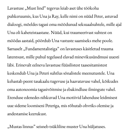
Lavastuse „Must lind” tegevus leiab aset ühe töökoha
puhkeruumis, kus Una ja Ray, kelle nimi on nüüd Peter, astuvad
dialoogi, mõeldes tagasi oma möödunud seksuaalsuhtele, mille ajal
Una oli kaheteistaastane. Nüüd, kui traumeerivast suhtest on
möödas aastaid, pöördub Una vastuste saamiseks mehe poole.
Sarnaselt „Fundamentalistiga” on lavastuses käsitletud trauma
latentsust, mille puhul tegelased elavad minevikusündmusi uuesti
läbi. Erinevalt eelneva lavastuse füüsilistest taasesitamistest
keskendub Una ja Peteri suhtlus sõnalistele meenutustele. Una
kehastab peent tasakaalu tugevuse ja haavatavuse vahel, kõikudes
oma autonoomia tagasivõitmise ja ebakindluse ilmingute vahel.
Etenduse edenedes nihkuvad Una motiivid lahenduse leidmisest
uue sideme loomiseni Peteriga, mis rõhutab ohvriks olemise ja
andestamise keerukust.
„Mustas linnus” seisneb tsükliline muster Una hüljatuses.