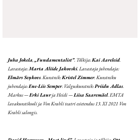
Juha Jokela
,
„Fundamentalist”
. Tõlkija:
Kai Aareleid
.
Lavastaja:
Marta Aliide Jakovski
. Lavastaja juhendaja:
Elmārs Seņkovs
. Kunstnik:
Kristel Zimmer
. Kunstniku
juhendaja:
Ene-Liis Semper
. Valguskunstnik:
Priidu Adlas
.
Markus —
Erki Laur
ja Heidi —
Liisa Saaremäel
. EMTA
lavakunstikooli ja Von Krahli teatri esietendus 13. XI 2021 Von
Krahli salongis.
David Harrower
,
„Must lind”
. Lavastaja ja tõlkija:
Ott