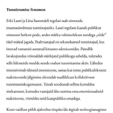
Tunnistamise fenomen
Erki Lauri ja Liisa Saaremäeli tegelasi saab nimetada
traumasündmuse tunnistajateks. Lauri tegelane kaasab publikut
esimesest hetkest peale, andes märku valmisolekust nendega „tõde”
täiel määral jagada. Pealtvaatajad on sekundaarsed tunnistajad, kes
istuvad vastamisi asetatud kitsastes sektsioonides. Paindlik
lavakujundus võimaldab näitlejatel publikuga suhelda, tuletades
selle liikmetele meelde nende osalust tunnistamise aktis. Lähedus
intensiivistab ühiseid emotsioone, samas kui teiste publikuliikmete
reaktsioonide jälgimine süvendab teadlikkust kollektiivsest
tunnistamiskogemusest. Teisalt soodustab selline korraldus
sisekaemust, kutsudes vaatajaid üles uuri­ma oma emotsionaalseid
reaktsioone, võrreldes neid kaaspubliku omadega.
Keset vaidlust piibli ajaloolise tõepära üle ärgitab teoloogiamagister