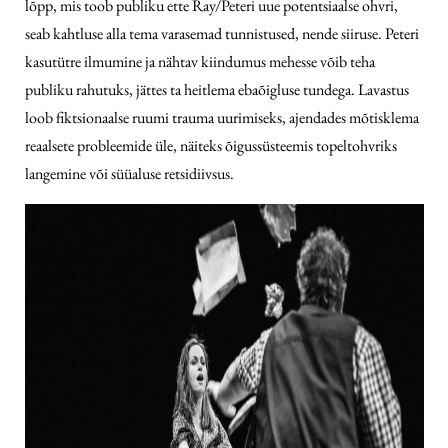
lõpp, mis toob publiku ette Ray/Peteri uue potentsiaalse ohvri,
seab kahtluse alla tema varasemad tunnistused, nende siiruse. Peteri
kasutütre ilmumine ja nähtav kiindumus mehesse võib teha
publiku rahutuks, jättes ta heitlema ebaõigluse tundega. Lavastus
loob fiktsionaalse ruumi trauma uurimiseks, ajendades mõtisklema
reaalsete probleemide üle, näiteks õigus­süsteemis topeltohvriks
langemine või süüaluse retsidiivsus.