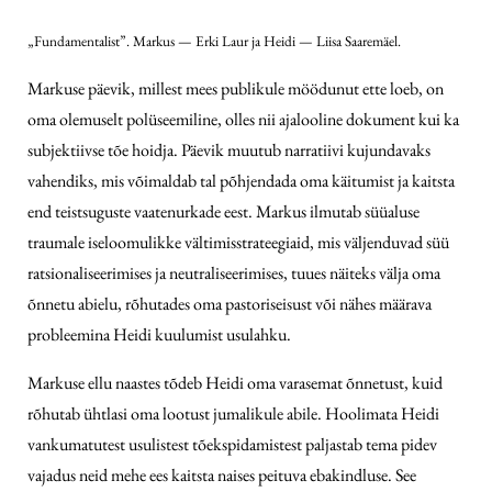
„Fundamentalist”. Markus — Erki Laur ja Heidi — Liisa Saaremäel.
Markuse päevik, millest mees publikule möödunut ette loeb, on
oma olemuselt polüseemiline, olles nii ajalooline dokument kui ka
subjektiivse tõe hoidja. Päevik muutub narratiivi kujundavaks
vahendiks, mis võimaldab tal põhjendada oma käitumist ja kaitsta
end teistsuguste vaatenurkade eest. Markus ilmutab süüaluse
traumale iseloomulikke vältimisstrateegiaid, mis väljenduvad süü
ratsionaliseerimises ja neutraliseerimises, tuues näiteks välja oma
õnnetu abielu, rõhutades oma pastoriseisust või nähes määrava
probleemina Heidi kuulumist usulahku.
Markuse ellu naastes tõdeb Heidi oma varasemat õnnetust, kuid
rõhutab ühtlasi oma lootust jumalikule abile. Hoolimata Heidi
vankumatutest usulistest tõekspidamistest paljastab tema pidev
vajadus neid mehe ees kaitsta naises peituva ebakindluse. See