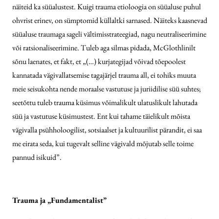
näiteid ka süüalustest. Kuigi trauma etioloogia on süüaluse puhul
ohvrist erinev, on sümptomid küllaltki sarnased. Näiteks kaasnevad
süüaluse traumaga sageli vältimisstrateegiad, nagu neutraliseerimine
või ratsionaliseerimine. Tuleb aga silmas pidada, McGlothlinilt
sõnu laenates, et fakt, et „(…) kurjategijad võivad tõepoolest
kannatada vägivallatsemise tagajärjel trauma all, ei tohiks muuta
meie seisukohta nende moraalse vastutuse ja juriidilise süü suhtes;
seetõttu tuleb trauma küsimus võimalikult ulatuslikult lahutada
süü ja vastutuse küsimustest. Ent kui tahame täielikult mõista
vägivalla
psühholoogilist, sotsiaalset ja kultuurilist pärandit, ei saa
me eirata seda, kui tugevalt selline vägivald mõjutab selle toime
pannud isikuid”.
Trauma ja „Fundamentalist”