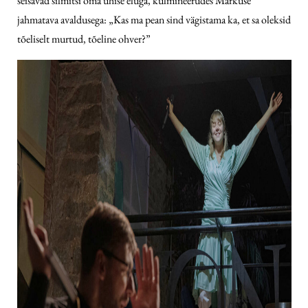
seisavad silmitsi oma ühise eluga, kulmineerudes Markuse
jahmatava avaldusega: „Kas ma pean sind vägistama ka, et sa oleksid
tõeliselt murtud, tõeline ohver?”