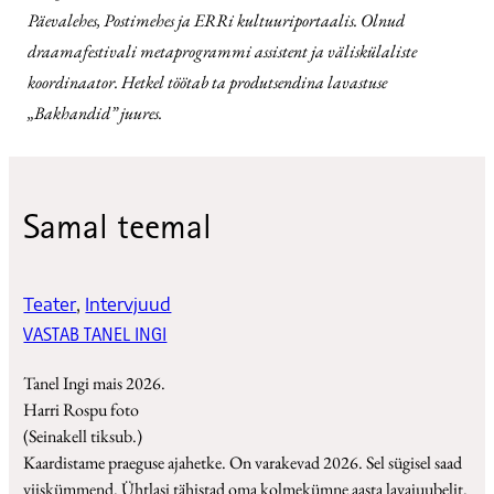
Päevalehes, Postimehes ja ERRi kultuuriportaalis. Olnud
draamafestivali metaprogrammi assistent ja väliskülaliste
koordinaator. Hetkel töötab ta produtsendina lavastuse
„Bakhandid” juures.
Samal teemal
Teater
, 
Intervjuud
VASTAB TANEL INGI
Tanel Ingi mais 2026.
Harri Rospu foto
(Seinakell tiksub.)
Kaardistame praeguse ajahetke. On varakevad 2026. Sel sügisel saad
viiskümmend. Ühtlasi tähistad oma kolmekümne aasta lavajuubelit.