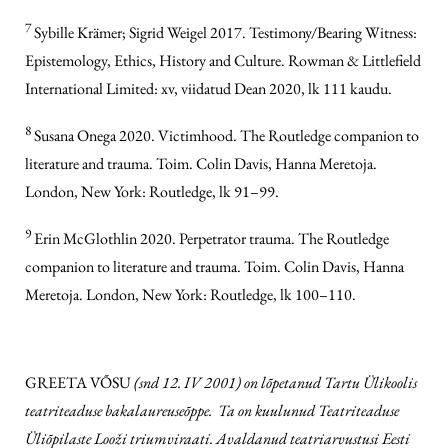
7
Sybille Krämer; Sigrid Weigel 2017. Testimony/Bearing Witness:
Epistemology, Ethics, History and Culture. Rowman & Littlefield
International Limited: xv, viidatud Dean 2020, lk 111 kaudu.
8
Susana Onega 2020. Victimhood. The Routledge companion to
literature and trauma. Toim. Colin Davis, Hanna Meretoja.
London, New York: Routledge, lk 91–99.
9
Erin McGlothlin 2020. Perpetrator trauma. The Routledge
companion to literature and trauma. Toim. Colin Davis, Hanna
Meretoja. London, New York: Routledge, lk 100–110.
GREETA VÕSU
(snd 12. IV 2001) on lõpetanud Tartu Ülikoolis
teatriteaduse bakalaureuseõppe. Ta on kuulunud Teatriteaduse
Üliõpilaste Looži triumviraati. Avaldanud teatriarvustusi Eesti