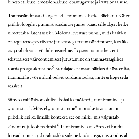
kinesteetilisuse, emotsionaalsuse, ebamugavuse ja irratsionaalsuse.
Traumasündmust ei kogeta selle toimumise hetkel täielikult. Ohvri
psühholoogilist püsimist sündmuse juures pärast selle algset hetke
nimetatakse latentsuseks. Mõlema lavastuse puhul, mida käsitlen,
on tegu retrospektiivsete jutustustega traumasündmusest, kus üks
osapool oli vara- või hilisteismeline. Lapseea traumadest, eriti
seksuaalsest väärkohtlemisest jutustamine on trauma-traagilises
5
teatris praegu aktuaalne.
Etendajad enamasti näitlevad hüsteerilist,
traumaatilist või melanhoolset kordusimpulssi, mitte ei koge seda
reaalselt.
Siinses analüüsis on olulisel kohal ka mõisted ,,tunnistamine” ja
,,tunnistaja”. Mõistel „tunnistamine” moraalse tavana on nii
piibellik kui ka ilmalik kontekst, see on miski, mis valgustab
6
sündmusi ja loob teadmisi.
Tunnistamise kui kõneakti kaudu
loovad tunnistajad usaldusliku sideme kuulajatega, mis soodustab