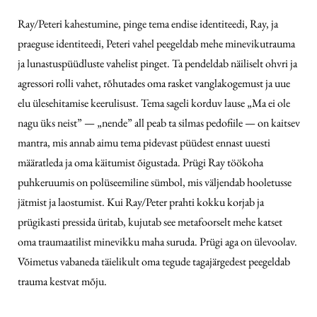
Ray/Peteri kahestumine, pinge tema endise identiteedi, Ray, ja
praeguse identiteedi, Peteri vahel peegeldab mehe minevikutrauma
ja lunastuspüüdluste vahelist pinget. Ta pendeldab näiliselt ohvri ja
agressori rolli vahet, rõhutades oma rasket vanglakogemust ja uue
elu ülesehitamise keerulisust. Tema sageli korduv lause „Ma ei ole
nagu üks neist” — „nende” all peab ta silmas pedofiile — on kaitsev
mantra, mis annab aimu tema pidevast püüdest ennast uuesti
määratleda ja oma käitumist õigustada. Prügi Ray töökoha
puhkeruumis on polüseemiline sümbol, mis väljendab hooletusse
jätmist ja laostumist. Kui Ray/Peter prahti kokku korjab ja
prügikasti pressida üritab, kujutab see metafoorselt mehe katset
oma traumaatilist minevikku maha suruda. Prügi aga on ülevoolav.
Võimetus vabaneda täielikult oma tegude tagajärgedest peegeldab
trauma kestvat mõju.