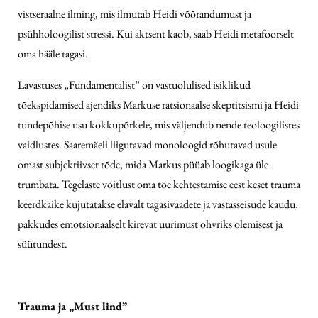
vistseraalne ilming, mis ilmutab Heidi võõrandumust ja
psühholoogilist stressi. Kui aktsent kaob, saab Heidi metafoorselt
oma hääle tagasi.
Lavastuses „Fundamentalist” on vastuolulised isiklikud
tõekspidamised ajendiks Markuse ratsionaalse skeptitsismi ja Heidi
tundepõhise usu kokkupõrkele, mis väljendub nende teoloogilistes
vaidlustes. Saaremäeli liigutavad monoloogid rõhutavad usule
omast subjektiivset tõde, mida Markus püüab loogikaga üle
trumbata. Tegelaste võitlust oma tõe kehtestamise eest keset trauma
keerdkäike kujutatakse elavalt tagasivaadete ja vastasseisude kaudu,
pakkudes emotsionaalselt kirevat uurimust ohvriks olemisest ja
süütundest.
Trauma ja „Must lind”