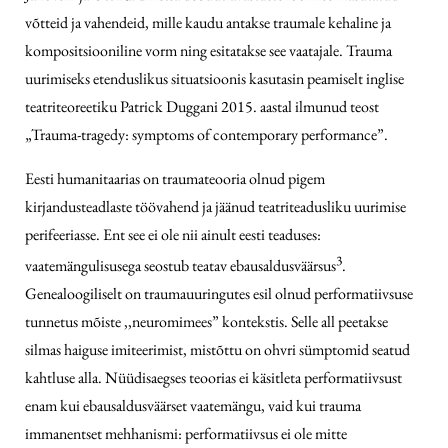
võtteid ja vahendeid, mille kaudu antakse traumale kehaline ja
kompositsiooniline vorm ning esitatakse see vaatajale. Trauma
uurimiseks etenduslikus situatsioonis kasutasin peamiselt inglise
teatriteoreetiku Patrick Duggani 2015. aastal ilmunud teost
„Trauma-tragedy: symptoms of contemporary performance”.
Eesti humanitaarias on traumateooria olnud pigem
kirjandusteadlaste töövahend ja jäänud teatriteadusliku uurimise
perifeeriasse. Ent see ei ole nii ainult eesti teaduses:
3
vaatemängulisusega seostub teatav ebausaldusväärsus
.
Genealoogiliselt on traumauuringutes esil olnud performatiivsuse
tunnetus mõiste ,,neuromimees” kontekstis. Selle all peetakse
silmas haiguse imiteerimist, mistõttu on ohvri sümptomid seatud
kahtluse alla. Nüüdisaegses teoorias ei käsitleta performatiivsust
enam kui ebausaldusväärset vaatemängu, vaid kui trauma
immanentset mehhanismi: performatiivsus ei ole mitte