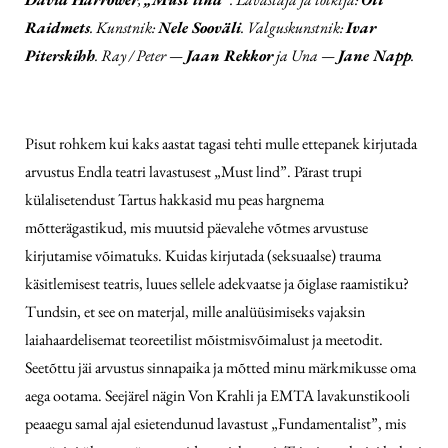
Raidmets
. Kunstnik:
Nele Sooväli
. Valguskunstnik:
Ivar
Piterskihh
. Ray / Peter —
Jaan Rekkor
ja Una —
Jane Napp
.
Pisut rohkem kui kaks aastat tagasi tehti mulle ettepanek kirjutada
arvustus Endla teatri lavastusest „Must lind”. Pärast trupi
külalisetendust Tartus hakkasid mu peas hargnema
mõtterägastikud, mis muutsid päevalehe võtmes arvustuse
kirjutamise võimatuks. Kuidas kirjutada (seksuaalse) trauma
käsitlemisest teatris, luues sellele adekvaatse ja õiglase raamistiku?
Tundsin, et see on materjal, mille analüüsimiseks vajaksin
laiahaardelisemat teoreetilist mõistmisvõimalust ja meetodit.
Seetõttu jäi arvustus sinnapaika ja mõtted minu märkmikusse oma
aega ootama. Seejärel nägin Von Krahli ja EMTA lavakunstikooli
peaaegu samal ajal esietendunud lavastust „Fundamentalist”, mis