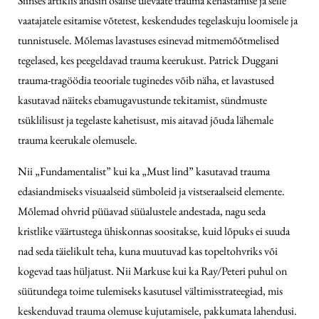
Siinses artiklis andsin osalise ülevaate trauma kehastamise ja selle
vaatajatele esitamise võtetest, keskendudes tegelaskuju loomisele ja
tunnistusele. Mõlemas lavastuses esinevad mitmemõõtmelised
tegelased, kes peegeldavad trauma keerukust. Patrick Duggani
trauma-tragöödia teooriale tuginedes võib näha, et lavastused
kasutavad näiteks ebamugavustunde tekitamist, sündmuste
tsüklilisust ja tegelaste kahetisust, mis aitavad jõuda lähemale
trauma keerukale olemusele.
Nii „Fundamentalist” kui ka „Must lind” kasutavad trauma
edasiandmiseks visuaalseid sümboleid ja vistseraalseid elemente.
Mõlemad ohvrid püüavad süüalustele andestada, nagu seda
kristlike väärtustega ühiskonnas soositakse, kuid lõpuks ei suuda
nad seda täielikult teha, kuna muutuvad kas topeltohvriks või
kogevad taas hüljatust. Nii Markuse kui ka Ray/Peteri puhul on
süütundega toime tulemiseks kasutusel vältimisstrateegiad, mis
keskenduvad trauma olemuse kujutamisele, pakkumata lahendusi.