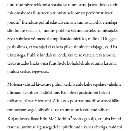
uute teadmiste tekkimist sotsiaalse tunnustuse ja usalduse kaudu,
mis omakorda illustreerib tunnistusele omast performatiivset
7
jõudu.
Etenduse puhul edastab esmane tunnistaja ehk etendaja
sündmuse vaatajale, muutes publiku sekundaarseks tunnistajaks.
Seda suhtlust võimendab implikatsiooniefekt, mille all Duggan
peab silmas, et vaatajad ei vaheta pilke ainult etendajaga, vaid ka
üksteisega. Publik hindab nii enda kui teise vaataja reaktsioone,
teadvustades lisaks oma füüsilisele kohalolekule ruumis ka oma
osalust sealses tegevuses.
Mõlema valitud lavastuse puhul kerkib esile kahe tegelase vaheline
dünaamika: ohver ja süüalune. Kui ohvri positsiooni hakati
mõistma pärast Vietnami sõda koos posttraumaatilise stressi häire
8
tunnustamisega
, siis süüaluse traumat on käsitletud vähem.
9
Kirjandusteadlane Erin McGlothlin
toob aga välja, et juba Freud
trauma uurimise algusaegadel ei piirdunud üksnes ohvriga, vaid tõi