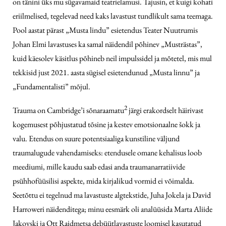
on tänini üks mu sügavamaid teatrielamusi. Tajusin, et kuigi kohati
eriilmelised, tegelevad need kaks lavastust tundlikult sama teemaga.
Pool aastat pärast „Musta lindu” esietendus Teater Nuutrumis
Johan Elmi lavastuses ka samal näidendil põhinev „Musträstas”,
kuid käesolev käsitlus põhineb neil impulssidel ja mõtetel, mis mul
tekkisid just 2021. aasta sügisel esietendunud „Musta linnu” ja
„Fundamentalisti” mõjul.
2
Trauma on Cambridge’i sõnaraamatu
järgi erakordselt häirivast
kogemusest põhjustatud tõsine ja kestev emotsionaalne šokk ja
valu. Etendus on suure potentsiaaliga kunstiline väljund
traumalugude vahendamiseks: etendusele omane kehalisus loob
meediumi, mille kaudu saab edasi anda traumanarratiivide
psühhofüüsilisi aspekte, mida kirjalikud vormid ei võimalda.
Seetõttu ei tegelnud ma lavastuste algtekstide, Juha Jokela ja David
Harroweri näidenditega; minu eesmärk oli analüüsida Marta Aliide
Jakovski ja Ott Raidmetsa debüütlavastuste loomisel kasutatud