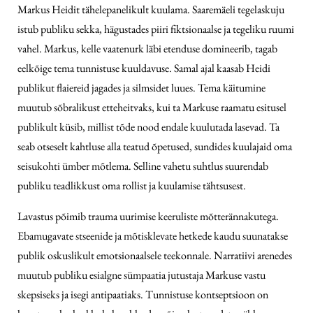
Markus Heidit tähelepanelikult kuulama. Saaremäeli tegelaskuju
istub publiku sekka, hägustades piiri fiktsionaalse ja tegeliku ruumi
vahel. Markus, kelle vaatenurk läbi etenduse domineerib, tagab
eelkõige tema tunnistuse kuuldavuse. Samal ajal kaasab Heidi
publikut flaiereid jagades ja silmsidet luues. Tema käitumine
muutub sõbralikust etteheitvaks, kui ta Markuse raamatu esitusel
publikult küsib, millist tõde nood endale kuulutada lasevad. Ta
seab otseselt kahtluse alla teatud õpetused, sundides kuulajaid oma
seisukohti ümber mõtlema. Selline vahetu suhtlus suurendab
publiku teadlikkust oma rollist ja kuulamise tähtsusest.
Lavastus põimib trauma uurimise keeruliste mõtterännakutega.
Ebamugavate stseenide ja mõtisklevate hetkede kaudu suunatakse
publik oskuslikult emotsionaalsele teekonnale. Narratiivi arenedes
muutub publiku esialgne sümpaatia jutustaja Markuse vastu
skepsiseks ja isegi antipaatiaks. Tunnistuse kontseptsioon on