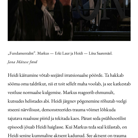
„Fundamentalist”. Markus — Erki Laur ja Heidi — Liisa Saaremäel.
Jana Mätase fotod
Heidi käitumine võtab seejärel irratsionaalse pöörde. Ta hakkab
sööma oma taldrikut, nii et toit sellelt maha voolab, ja see katkestab
vestluse normaalse kulgemise. Markus reageerib ehmunult,
kutsudes helistades abi. Heidi järgnev põgenemine rõhutab veelgi
stseeni närvilisust, demonstreerides trauma võimet lõhkuda
tajutava reaalsuse piirid ja tekitada kaos. Pärast seda psühhootilist
episoodi jõuab Heidi haiglasse. Kui Markus teda seal külastab, on
Heidi senine kummaline aktsent kadunud. See aktsent on trauma