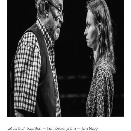
„Must lind”. Ray/Peter — Jaan Rekkor ja Una — Jane Napp.