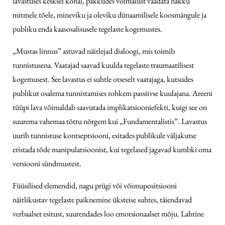
lavastuses kesksel kohal, pakkudes võimalust vaadata näkku
mitmele tõele, mineviku ja oleviku dünaamilisele koosmängule ja
publiku enda kaasosalisusele tegelaste kogemustes.
„Mustas linnus” astuvad näitlejad dialoogi, mis toimib
tunnistusena. Vaatajad saavad kuulda tegelaste traumaatilisest
kogemusest. See lavastus ei suhtle otseselt vaatajaga, kutsudes
publikut osalema tunnistamises rohkem passiivse kuulajana. Areeni
tüüpi lava võimaldab saavutada implikatsiooniefekti, kuigi see on
suurema vahemaa tõttu nõrgem kui „Fundamentalistis”. Lavastus
uurib tunnistuse kontseptsiooni, esitades publikule väljakutse
eristada tõde manipulatsioonist, kui tegelased jagavad kumbki oma
versiooni sündmustest.
Füüsilised elemendid, nagu prügi või võimupositsiooni
näitlikustav tegelaste paiknemine üksteise suhtes, täiendavad
verbaalset esitust, suurendades loo emotsionaalset mõju. Lahtine