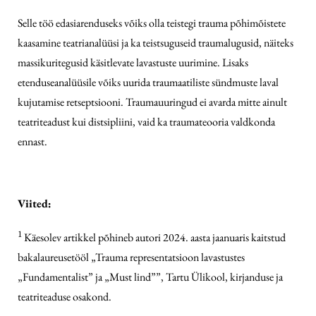
Selle töö edasiarenduseks võiks olla teistegi trauma põhimõistete
kaasamine teatrianalüüsi ja ka teistsuguseid traumalugusid, näiteks
massikuritegusid käsitlevate lavastuste uurimine. Lisaks
etenduseanalüüsile võiks uurida traumaatiliste sündmuste laval
kujutamise retseptsiooni. Trauma­uuringud ei avarda mitte ainult
teatriteadust kui distsipliini, vaid ka traumateooria valdkonda
ennast.
Viited:
1
Käesolev artikkel põhineb autori 2024. aasta jaanuaris kaitstud
bakalaureusetööl „Trauma representatsioon lavastustes
„Fundamentalist” ja „Must lind””, Tartu Ülikool, kirjanduse ja
teatriteaduse osakond.