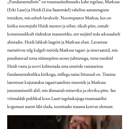
„Fundamentalistis” on traumasündmuseks kahe tegelase, Markuse
(Erki Laur) ja Heidi (Liisa Saaremäel) vaheline aastatetagune
intsident, mis eelneb lavaloole. Noortepastor Markus, kes on
kiriku noortejuhi Heidi mentor ja sõber, rikub piire, esmalt
konsensuslikult tüdrukut masseerides, ent seejärel teda seksuaalselt
ahistades. Heidi lahkub laagrist ja Markuse elust. Lavastuse
narratiivne telg kulgeb mööda Markuse tagasi- ja sissevaateid, mis
puudutavad tema süümepiinu seoses juhtunuga, tema tundeid
Heidi vastu ja soovi kehtestada oma usutõde vastasseisus
fundamentalistliku kirikuga, millega naine liitunud on. Trauma
latentsust kujutatakse tagasivaateliste stseenide ja Markuse
jutustamisstiili abil, mis ähmastab mineviku ja oleviku piire. See
võimaldab publikul koos Lauri tegelaskujuga traumaatilisi
kogemusi uuesti läbi elada, toonitades trauma kestvat olemust.