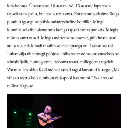
keskkonnas. Üheaastane, 10-aastane või 13-aastane laps teadis
täpselt sama palju, kui teadis tema ema. Katsetame ja eksime. Seega
puudub igasugune põlvkondadevaheline konflikt. Mingil
kummalisel viisil oleme oma lastega täpselt samas punktis. Mingis
mõttes sama vanad. Mingis mõttes sama noored, püüdmas uuesti
aru saada, mis kuradi maailm see meil praegu on. Lavastuses tõi
Lukas välja nii mõnegi põhjuse, miks teater nõme on: enesekeskne,
silmakirjalik, homogeenne. Seesama teater, millega ema tegeleb.
Võtan selle kokku Kädi mõned aastad tagasi lausutud lausega: „Ma
vihkan teatris kõike, mis on väljaspool lavaruumi.” Nad teavad,
millest räägivad.