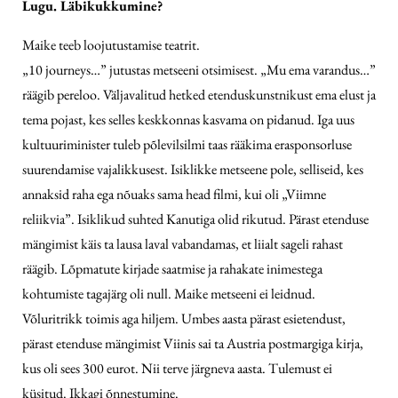
Lugu. Läbikukkumine?
Maike teeb loojutustamise teatrit.
„10 journeys…” jutustas metseeni otsimisest. „Mu ema varandus…”
räägib pereloo. Väljavalitud hetked etenduskunstnikust ema elust ja
tema pojast, kes selles keskkonnas kasvama on pidanud. Iga uus
kultuuriminister tuleb põlevilsilmi taas rääkima erasponsorluse
suurendamise vajalikkusest. Isiklikke metseene pole, selliseid, kes
annaksid raha ega nõuaks sama head filmi, kui oli „Viimne
reliikvia”. Isiklikud suhted Kanutiga olid rikutud. Pärast etenduse
mängimist käis ta lausa laval vabandamas, et liialt sageli rahast
räägib. Lõpmatute kirjade saatmise ja rahakate inimestega
kohtumiste tagajärg oli null. Maike metseeni ei leidnud.
Võluritrikk toimis aga hiljem. Umbes aasta pärast esietendust,
pärast etenduse mängimist Viinis sai ta Austria postmargiga kirja,
kus oli sees 300 eurot. Nii terve järgneva aasta. Tulemust ei
küsitud. Ikkagi õnnestumine.