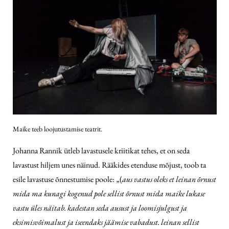
Maike teeb loojutustamise teatrit.
Johanna Rannik ütleb lavastusele kriitikat tehes, et on seda
lavastust hiljem unes näinud. Rääkides etenduse mõjust, toob ta
esile lavastuse õnnestumise poole: „(
aus vastus oleks et leinan õrnust
mida ma kunagi kogenud pole sellist õrnust mida maike lukase
vastu üles näitab. kadestan seda ausust ja loomisjulgust ja
eksimisvõimalust ja iseendaks jäämise vabadust. leinan sellist