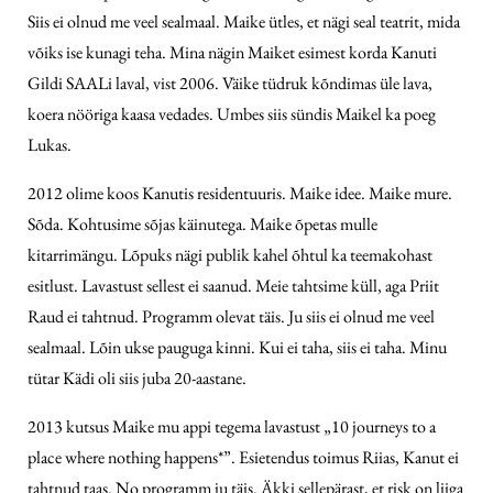
Siis ei olnud me veel sealmaal. Maike ütles, et nägi seal teatrit, mida
võiks ise kunagi teha. Mina nägin Maiket esimest korda Kanuti
Gildi SAALi laval, vist 2006. Väike tüdruk kõndimas üle lava,
koera nööriga kaasa vedades. Umbes siis sündis Maikel ka poeg
Lukas.
2012 olime koos Kanutis residentuuris. Maike idee. Maike mure.
Sõda. Kohtusime sõjas käinutega. Maike õpetas mulle
kitarrimängu. Lõpuks nägi publik kahel õhtul ka teemakohast
esitlust. Lavastust sellest ei saanud. Meie tahtsime küll, aga Priit
Raud ei tahtnud. Programm olevat täis. Ju siis ei olnud me veel
sealmaal. Lõin ukse pauguga kinni. Kui ei taha, siis ei taha. Minu
tütar Kädi oli siis juba 20-aastane.
2013 kutsus Maike mu appi tegema lavastust „10 journeys to a
place where nothing happens*”. Esietendus toimus Riias, Kanut ei
tahtnud taas. No programm ju täis. Äkki sellepärast, et risk on liiga