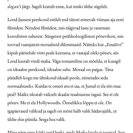
slogan
’i järgi. Sageli kratsib enne, kui miski üldse sügeleb.
Lond-Janseni perekond esitleb end täiesti erinevalt viimase aja eesti
filmidest. Nendest filmidest, mis räägivad laste ja vanemate
keerulistest suhetest. Süngetest psühholoogilistest põnevikest, mis
toovad vaatajateni moraalseid dilemmasid. Näiteks kui „Emalõvi”
kipub päriselule vinti peale keerama, et vaatajal oleks põnev, siis
Lond keerab vindi maha. Väga romantiline on mõelda, et kusagil
on ideaalne perekond, ideaalne suhe. Moraal on paigas. Täna
püüdleb kogu me ühiskond ideaali poole, nimetades seda
normaalsuseks. Kuidas te ometi aru ei saa, et Jumal ei ela siin maa
peal? Maike sikutab vaikselt skaalat reaalsusesse tagasi. See ei ole
põnev. Me ei ela Hollywoodis. Õnnelikku lõppu ei ole. On
igapäevased valikud ja sageli on mõni halb valik hädavajalik, et
üldse elus püsida. Seega hea valik.
Mina näen unes kõiki neid hetki, mida Maike lavale ei toonud. Igas