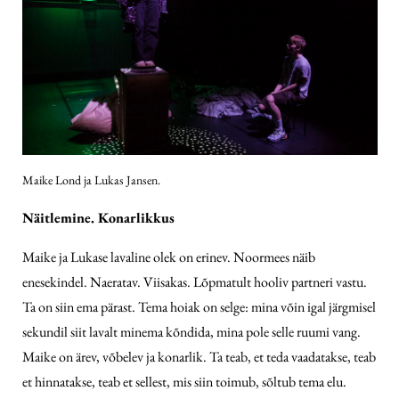
Maike Lond ja Lukas Jansen.
Näitlemine. Konarlikkus
Maike ja Lukase lavaline olek on erinev. Noormees näib
enesekindel. Naeratav. Viisakas. Lõpmatult hooliv partneri vastu.
Ta on siin ema pärast. Tema hoiak on selge: mina võin igal järgmisel
sekundil siit lavalt minema kõndida, mina pole selle ruumi vang.
Maike on ärev, võbelev ja konarlik. Ta teab, et teda vaadatakse, teab
et hinnatakse, teab et sellest, mis siin toimub, sõltub tema elu.