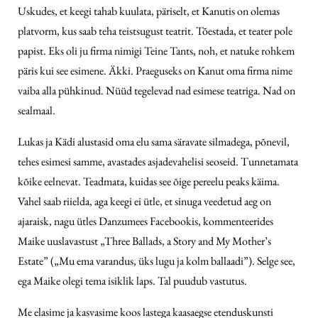
Uskudes, et keegi tahab kuulata, päriselt, et Kanutis on olemas
platvorm, kus saab teha teistsugust teatrit. Tõestada, et teater pole
papist. Eks oli ju firma nimigi Teine Tants, noh, et natuke rohkem
päris kui see esimene. Äkki. Praeguseks on Kanut oma firma nime
vaiba alla pühkinud. Nüüd tegelevad nad esimese teatriga. Nad on
sealmaal.
Lukas ja Kädi alustasid oma elu sama säravate silmadega, põnevil,
tehes esimesi samme, avastades asjadevahelisi seoseid. Tunnetamata
kõike eelnevat. Teadmata, kuidas see õige pereelu peaks käima.
Vahel saab riielda, aga keegi ei ütle, et sinuga veedetud aeg on
ajaraisk, nagu ütles Danzumees Facebookis, kommenteerides
Maike uuslavastust „Three Ballads, a Story and My Mother’s
Estate” („Mu ema varandus, üks lugu ja kolm ballaadi”). Selge see,
ega Maike olegi tema isiklik laps. Tal puudub vastutus.
Me elasime ja kasvasime koos lastega kaasaegse etenduskunsti