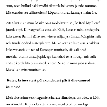
suur, need hullud hakkavadki rikastele helistama ja raha nuruma.
Mis etendus see selline oleks? Lõpuks rikuvad ka maja maine ära.
2014 kutsusin mina Maike oma soololavastuse „Be Real My Dear”
juurde appi. Koreograafiks kutsusin Kädi, kes elas minu teada juba
kaks aastat Berliini tänavatel, vireles näljas ja külmas. Mängisin neile
neli tundi loodud materjali ette. Maike võttis pika pausi ja pakkus
kaks varianti: kui tahad Euroopas tuuritada, siis vali need
meelelahutuslikumad jupid, aga kui tahad teha midagi, mis sulle
endale korda läheb, siis need ja need. Siis olin mina juba sealmaal.
Ma valisin mittetuuritamise.
Teater. Erinevatest põlvkondadest pärit ühevanused
inimesed
Meie alustasime teatritegemist säravate silmadega, uskudes, et kõik
on võimalik. Kujutades ette, et enne meid ei olnud midagi.