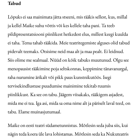
Tabud
Lõpuks ei saa mainimata jätta stseeni, mis rääkis sellest, kus, millal
ja kellel Maike suhu võttis või kes kellele taha pani. Ta teeb
pildipresentatsiooni piinlikest hetkedest elus, millest keegi kuulda
ei taha. Tema tahab rääkida. Meie teatritegemiste alguses olid tabud
pidevalt teemaks. Otsisime neid maa alt ja maa pealt. Ei leidnud.
Siis olime me sealmaal. Nüüd on kõik tabuks muutunud. Olgu see
menopausist rääkimine poja seltskonnas, keppimine tänavanurgal,
raha nurumine ärikalt või pikk paus kunstnikutöös. Isegi
tervisekindlustuse puudumise mainimine tekitab ruumis
piinlikkust. Ka see on tabu. Jäägem viisakaks, rääkigem asjadest,
mida me ei tea. Iga asi, mida sa oma nime alt ja päriselt laval teed, on
tabu. Elame muinasjutumaal.
Maike on eesti teatri südametunnistus. Mõtlesin seda juba siis, kui
nägin teda koera üle lava lohistamas. Mõtlesin seda ka Nukuteatris