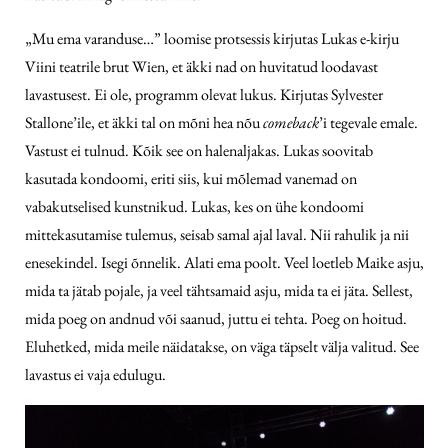
„Mu ema varanduse…” loomise protsessis kirjutas Lukas e-kirju
Viini teatrile brut Wien, et äkki nad on huvitatud loodavast
lavastusest. Ei ole, programm olevat lukus. Kirjutas Sylvester
Stallone’ile, et äkki tal on mõni hea nõu
comeback
’i tegevale emale.
Vastust ei tulnud. Kõik see on halenaljakas. Lukas soovitab
kasutada kondoomi, eriti siis, kui mõlemad vanemad on
vabakutselised kunstnikud. Lukas, kes on ühe kondoomi
mittekasutamise tulemus, seisab samal ajal laval. Nii rahulik ja nii
enesekindel. Isegi õnnelik. Alati ema poolt. Veel loetleb Maike asju,
mida ta jätab pojale, ja veel tähtsamaid asju, mida ta ei jäta. Sellest,
mida poeg on andnud või saanud, juttu ei tehta. Poeg on hoitud.
Eluhetked, mida meile näidatakse, on väga täpselt välja valitud. See
lavastus ei vaja edulugu.