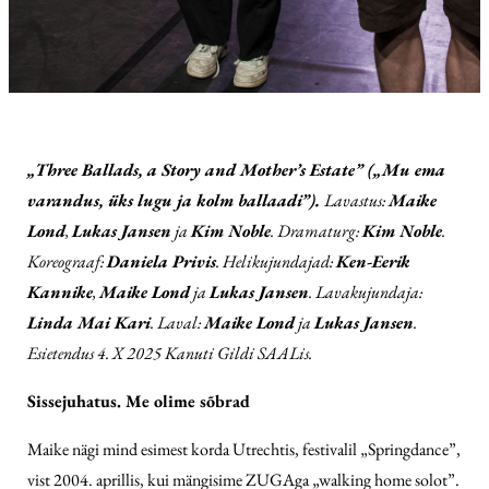
„Three Ballads, a Story and Mother’s Estate” („Mu ema
varandus, üks lugu ja kolm ballaadi”).
Lavastus:
Maike
Lond
,
Lukas Jansen
ja
Kim Noble
. Dramaturg:
Kim Noble
.
Koreograaf:
Daniela Privis
. Helikujundajad:
Ken-Eerik
Kannike
,
Maike Lond
ja
Lukas Jansen
. Lavakujundaja:
Linda Mai Kari
. Laval:
Maike Lond
ja
Lukas Jansen
.
Esietendus 4. X 2025 Kanuti Gildi SAALis.
Sissejuhatus. Me olime sõbrad
Maike nägi mind esimest korda Utrechtis, festivalil „Springdance”,
vist 2004. aprillis, kui mängisime ZUGAga „walking home solot”.