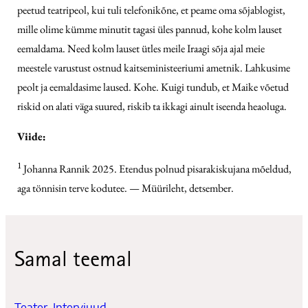
peetud teatripeol, kui tuli telefonikõne, et peame oma sõjablogist,
mille olime kümme minutit tagasi üles pannud, kohe kolm lauset
eemaldama. Need kolm lauset ütles meile Iraagi sõja ajal meie
meestele varustust ostnud kaitseministeeriumi ametnik. Lahkusime
peolt ja eemaldasime laused. Kohe. Kuigi tundub, et Maike võetud
riskid on alati väga suured, riskib ta ikkagi ainult iseenda heaoluga.
Viide:
1
Johanna Rannik 2025. Etendus polnud pisarakiskujana mõeldud,
aga tönnisin terve kodutee. — Müürileht, detsember.
Samal teemal
Teater
, 
Intervjuud