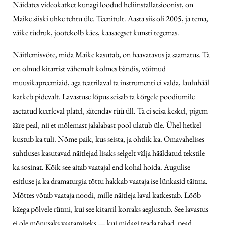
Näidates videokatket kunagi loodud heliinstallatsioonist, on
Maike siiski uhke tehtu üle. Teenitult. Aasta siis oli 2005, ja tema,
väike tüdruk, jootekolb käes, kaasaegset kunsti tegemas.
Näitlemisvõte, mida Maike kasutab, on haavatavus ja saamatus. Ta
on olnud kitarrist vähemalt kolmes bändis, võitnud
muusikapreemiaid, aga teatrilaval ta instrumenti ei valda, lauluhääl
katkeb pidevalt. Lavastuse lõpus seisab ta kõrgele poodiumile
asetatud keerleval platel, sätendav rüü üll. Ta ei seisa keskel, pigem
ääre peal, nii et mõlemast jalalabast pool ulatub üle. Ühel hetkel
kustub ka tuli. Nõme paik, kus seista, ja ohtlik ka. Omavahelises
suhtluses kasutavad näitlejad lisaks selgelt välja hääldatud tekstile
ka sosinat. Kõik see aitab vaatajal end kohal hoida. Augulise
esitluse ja ka dramaturgia tõttu hakkab vaataja ise lünkasid täitma.
Mõttes võtab vaataja noodi, mille näitleja laval katkestab. Lööb
käega põlvele rütmi, kui see kitarril korraks aeglustub. See lavastus
ei ole mõnusaks vaatamiseks — kui midagi teada tahad, pead