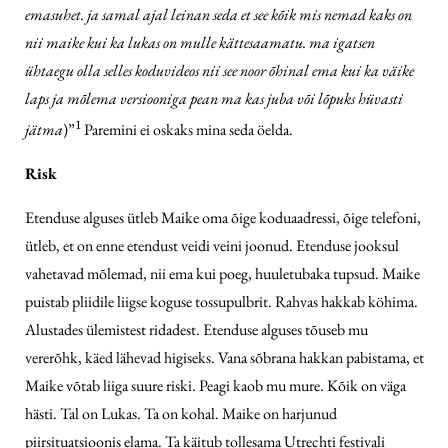
emasuhet. ja samal ajal leinan seda et see kõik mis nemad kaks on
nii maike kui ka lukas on mulle kättesaamatu. ma igatsen
ühtaegu olla selles koduvideos nii see noor õhinal ema kui ka väike
laps ja mõlema versiooniga pean ma kas juba või lõpuks hüvasti
1
jätma
)”
Paremini ei oskaks mina seda öelda.
Risk
Etenduse alguses ütleb Maike oma õige koduaadressi, õige telefoni,
ütleb, et on enne etendust veidi veini joonud. Etenduse jooksul
vahetavad mõlemad, nii ema kui poeg, huuletubaka tupsud. Maike
puistab pliidile liigse koguse tossupulbrit. Rahvas hakkab köhima.
Alustades ülemistest ridadest. Etenduse alguses tõuseb mu
vererõhk, käed lähevad higiseks. Vana sõbrana hakkan pabistama, et
Maike võtab liiga suure riski. Peagi kaob mu mure. Kõik on väga
hästi. Tal on Lukas. Ta on kohal. Maike on harjunud
piirsituatsioonis elama. Ta käitub tollesama Utrechti festivali