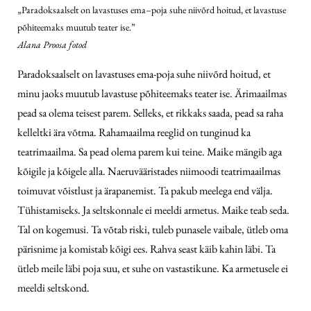
„Paradoksaalselt on lavastuses ema–poja suhe niivõrd hoitud, et lavastuse
põhiteemaks muutub teater ise.”
Alana Proosa fotod
Paradoksaalselt on lavastuses ema-poja suhe niivõrd hoitud, et
minu jaoks muutub lavastuse põhiteemaks teater ise. Ärimaailmas
pead sa olema teisest parem. Selleks, et rikkaks saada, pead sa raha
kelleltki ära võtma. Rahamaailma reeglid on tunginud ka
teatrimaailma. Sa pead olema parem kui teine. Maike mängib aga
kõigile ja kõigele alla. Naeruvääristades niimoodi teatrimaailmas
toimuvat võistlust ja ärapanemist. Ta pakub meelega end välja.
Tühistamiseks. Ja seltskonnale ei meeldi armetus. Maike teab seda.
Tal on kogemusi. Ta võtab riski, tuleb punasele vaibale, ütleb oma
pärisnime ja komistab kõigi ees. Rahva seast käib kahin läbi. Ta
ütleb meile läbi poja suu, et suhe on vastastikune. Ka armetusele ei
meeldi seltskond.