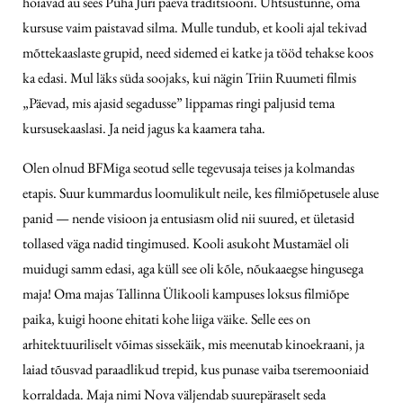
hoiavad au sees Püha Jüri päeva traditsiooni. Ühtsustunne, oma
kursuse vaim paistavad silma. Mulle tundub, et kooli ajal tekivad
mõttekaaslaste grupid, need sidemed ei katke ja tööd tehakse koos
ka edasi. Mul läks süda soojaks, kui nägin Triin Ruumeti filmis
„Päevad, mis ajasid segadusse” lippamas ringi paljusid tema
kursusekaaslasi. Ja neid jagus ka kaamera taha.
Olen olnud BFMiga seotud selle tegevusaja teises ja kolmandas
etapis. Suur kummardus loomulikult neile, kes filmiõpetusele aluse
panid — nende visioon ja entusiasm olid nii suured, et ületasid
tollased väga nadid tingimused. Kooli asukoht Mustamäel oli
muidugi samm edasi, aga küll see oli kõle, nõukaaegse hingusega
maja! Oma majas Tallinna Ülikooli kampuses loksus filmiõpe
paika, kuigi hoone ehitati kohe liiga väike. Selle ees on
arhitektuuriliselt võimas sissekäik, mis meenutab kinoekraani, ja
laiad tõusvad paraadlikud trepid, kus punase vaiba tseremooniaid
korraldada. Maja nimi Nova väljendab suurepäraselt seda