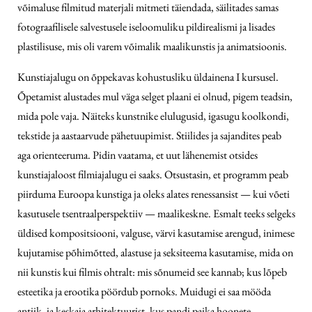
võimaluse filmitud materjali mitmeti täiendada, säilitades samas
fotograafilisele salvestusele iseloomuliku pildirealismi ja lisades
plastilisuse, mis oli varem võimalik maalikunstis ja animatsioonis.
Kunstiajalugu on õppekavas kohustusliku üldainena I kursusel.
Õpetamist alustades mul väga selget plaani ei olnud, pigem teadsin,
mida pole vaja. Näiteks kunstnike elulugusid, igasugu koolkondi,
tekstide ja aastaarvude pähetuupimist. Stiilides ja sajandites peab
aga orienteeruma. Pidin vaatama, et uut lähenemist otsides
kunstiajaloost filmiajalugu ei saaks. Otsustasin, et programm peab
piirduma Euroopa kunstiga ja oleks alates renessansist — kui võeti
kasutusele tsentraalperspektiiv — maalikeskne. Esmalt teeks selgeks
üldised kompositsiooni, valguse, värvi kasutamise arengud, inimese
kujutamise põhimõtted, alastuse ja seksiteema kasutamise, mida on
nii kunstis kui filmis ohtralt: mis sõnumeid see kannab; kus lõpeb
esteetika ja erootika pöördub pornoks. Muidugi ei saa mööda
antiik- ja keskaja arhitektuurist, kus pandi paika hoonete