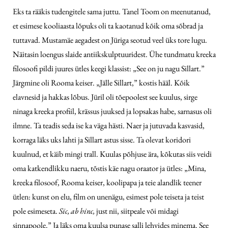
Eks ta rääkis tudengitele sama juttu. Tanel Toom on meenutanud,
et esimese kooliaasta lõpuks oli ta kaotanud kõik oma sõbrad ja
tuttavad. Mustamäe aegadest on Jüriga seotud veel üks tore lugu.
Näitasin loengus slaide antiikskulptuuridest. Ühe tundmatu kreeka
filosoofi pildi juures ütles keegi klassist: „See on ju nagu Sillart.”
Järgmine oli Rooma keiser. „Jälle Sillart,” kostis hääl. Kõik
elavnesid ja hakkas lõbus. Jüril oli tõepoolest see kuulus, sirge
ninaga kreeka profiil, krässus juuksed ja lopsakas habe, sarnasus oli
ilmne. Ta teadis seda ise ka väga hästi. Naer ja jutuvada kasvasid,
korraga läks uks lahti ja Sillart astus sisse. Ta olevat koridori
kuulnud, et käib mingi trall. Kuulas põhjuse ära, kõkutas siis veidi
oma katkendlikku naeru, tõstis käe nagu oraator ja ütles: „Mina,
kreeka filosoof, Rooma keiser, koolipapa ja teie alandlik teener
ütlen: kunst on elu, film on unenägu, esimest pole teiseta ja teist
pole esimeseta.
Sic, ab hinc,
just nii, siitpeale või midagi
sinnapoole.” Ja läks oma kuulsa punase salli lehvides minema. See