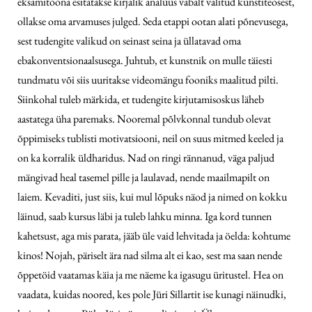
eksamitööna esitatakse kirjalik analüüs vabalt valitud kunstiteosest,
ollakse oma arvamuses julged. Seda etappi ootan alati põnevusega,
sest tudengite valikud on seinast seina ja üllatavad oma
ebakonventsionaalsusega. Juhtub, et kunstnik on mulle täiesti
tundmatu või siis uuritakse videomängu fooniks maalitud pilti.
Siinkohal tuleb märkida, et tudengite kirjutamisoskus läheb
aastatega üha paremaks. Nooremal põlvkonnal tundub olevat
õppimiseks tublisti motivatsiooni, neil on suus mitmed keeled ja
on ka korralik üldharidus. Nad on ringi rännanud, väga paljud
mängivad heal tasemel pille ja laulavad, nende maailmapilt on
laiem. Kevaditi, just siis, kui mul lõpuks näod ja nimed on kokku
läinud, saab kursus läbi ja tuleb lahku minna. Iga kord tunnen
kahetsust, aga mis parata, jääb üle vaid lehvitada ja öelda: kohtume
kinos! Nojah, päriselt ära nad silma alt ei kao, sest ma saan nende
õppetöid vaatamas käia ja me näeme ka igasugu üritustel. Hea on
vaadata, kuidas noored, kes pole Jüri Sillartit ise kunagi näinudki,