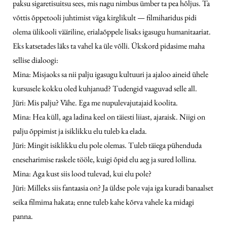
paksu sigaretisuitsu sees, mis nagu nimbus ümber ta pea hõljus. Ta
võttis õppetooli juhtimist väga kirglikult — filmiharidus pidi
olema ülikooli vääriline, erialaõppele lisaks igasugu humanitaariat.
Eks katsetades läks ta vahel ka üle võlli. Ükskord pidasime maha
sellise dialoogi:
Mina: Misjaoks sa nii palju igasugu kultuuri ja ajaloo aineid ühele
kursusele kokku oled kuhjanud? Tudengid vaaguvad selle all.
Jüri: Mis palju? Vähe. Ega me nupulevajutajaid koolita.
Mina: Hea küll, aga ladina keel on täiesti liiast, ajaraisk. Niigi on
palju õppimist ja isiklikku elu tuleb ka elada.
Jüri: Mingit isiklikku elu pole olemas. Tuleb täiega pühenduda
eneseharimise raskele tööle, kuigi õpid elu aeg ja sured lollina.
Mina: Aga kust siis lood tulevad, kui elu pole?
Jüri: Milleks siis fantaasia on? Ja üldse pole vaja iga kuradi banaalset
seika filmima hakata; enne tuleb kahe kõrva vahele ka midagi
panna.