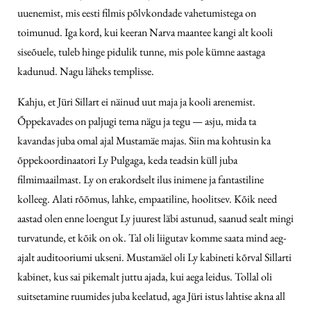
uuenemist, mis eesti filmis põlvkondade vahetumistega on
toimunud. Iga kord, kui keeran Narva maantee kangi alt kooli
siseõuele, tuleb hinge pidulik tunne, mis pole kümne aastaga
kadunud. Nagu läheks templisse.
Kahju, et Jüri Sillart ei näinud uut maja ja kooli arenemist.
Õppekavades on paljugi tema nägu ja tegu — asju, mida ta
kavandas juba omal ajal Mustamäe majas. Siin ma kohtusin ka
õppekoordinaatori Ly Pulgaga, keda teadsin küll juba
filmimaailmast. Ly on erakordselt ilus inimene ja fantastiline
kolleeg. Alati rõõmus, lahke, empaatiline, hoolitsev. Kõik need
aastad olen enne loengut Ly juurest läbi astunud, saanud sealt mingi
turvatunde, et kõik on ok. Tal oli liigutav komme saata mind aeg-
ajalt auditooriumi ukseni. Mustamäel oli Ly kabineti kõrval Sillarti
kabinet, kus sai pikemalt juttu ajada, kui aega leidus. Tollal oli
suitsetamine ruumides juba keelatud, aga Jüri istus lahtise akna all