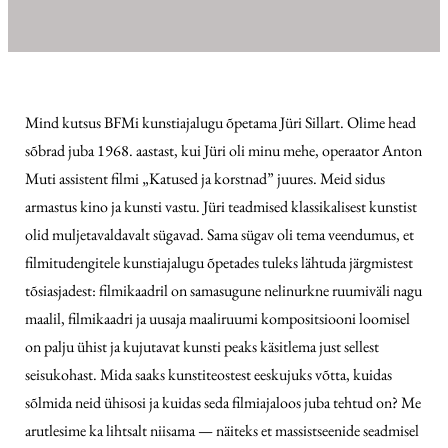
Mind kutsus BFMi kunstiajalugu õpetama Jüri Sillart. Olime head
sõbrad juba 1968. aastast, kui Jüri oli minu mehe, operaator Anton
Muti assistent filmi „Katused ja korstnad” juures. Meid sidus
armastus kino ja kunsti vastu. Jüri teadmised klassikalisest kunstist
olid muljetavaldavalt sügavad. Sama sügav oli tema veendumus, et
filmitudengitele kunstiajalugu õpetades tuleks lähtuda järgmistest
tõsiasjadest: filmikaadril on samasugune nelinurkne ruumiväli nagu
maalil, filmikaadri ja uusaja maaliruumi kompositsiooni loomisel
on palju ühist ja kujutavat kunsti peaks käsitlema just sellest
seisukohast. Mida saaks kunstiteostest eeskujuks võtta, kuidas
sõlmida neid ühisosi ja kuidas seda filmiajaloos juba tehtud on? Me
arutlesime ka lihtsalt niisama — näiteks et massistseenide seadmisel