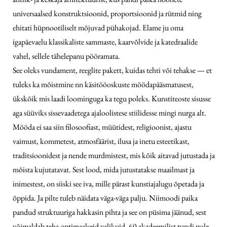
universaalsed konstruktsioonid, proportsioonid ja rütmid ning
ehitati hüpnootiliselt mõjuvad pühakojad. Elame ju oma
igapäevaelu klassikaliste sammaste, kaarvõlvide ja katedraalide
vahel, sellele tähelepanu pööramata.
See oleks vundament, reeglite pakett, kuidas tehti või tehakse — et
tuleks ka mõistmine nn käsitööoskuste möödapääsmatusest,
ükskõik mis laadi loominguga ka tegu poleks. Kunstiteoste sisusse
aga süüviks sissevaadetega ajaloolistese stiilidesse mingi nurga alt.
Mööda ei saa siin filosoofiast, müütidest, religioonist, ajastu
vaimust, kommetest, atmosfäärist, ilusa ja inetu esteetikast,
traditsioonidest ja nende murdmistest, mis kõik aitavad jutustada ja
mõista kujutatavat. Sest lood, mida jutustatakse maailmast ja
inimestest, on siiski see iva, mille pärast kunstiajalugu õpetada ja
õppida. Ja pilte tuleb näidata väga-väga palju. Niimoodi paika
pandud struktuuriga hakkasin pihta ja see on püsima jäänud, sest
võimaldab teha optimaalseid valikuid. 60 akadeemilist tundi pole