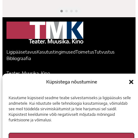
Ligipääsetavus
Kasutustingimused
Toimetus
Tutvustus
Bibliograafia
Teater. Muusika. Kino
Küpsistega nõustumine
Voorimehe 9, 10146, Tallinn
madis@temuki.ee
Kasutame küpsiseid seadme teabe salvestamiseks ja ligipääsuks selle
andmetele. Kui nõustute selle tehnoloogia kasutamisega, võimaldab
Instagram
Facebook
see meil töödelda sirvimiskäitumist ja teie harjumusi sel saidil.
Küpsistest keeldumine võib negatiivselt mõjutada mõningaid
funktsioone ja võimalusi.
Tellimine