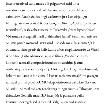
interpreteerivad vanu maale või paigutavad neid oma
narratiividesse, andes neile ühtlasi uue mõõtme, on lihtsalt
vaimustav. Ausalt öeldes ongi see kursus just kunstiajalugu
filmitegijatele — et nt rääkides loengus Düreri „Apokalüptilistest
ratsanikest”, saab kohe tuua näite Tarkovski „Ivani lapsepõlvest”.
Või arutada Bruegheli maali „Jahimehed lumel” fenomeni: mis see
on, mis paneb mitmeid lavastajaid just seda maali kasutama? Ja kui
ootamatult intrigeerivalt käib Luis Buñuel ringi Leonardo da Vinci
ikoonilise „Püha õhtusöömaajaga” filmis „Viridiana”. Esmalt
kopeerib ta maali kompositsiooni stoppkaadrina ja oma
näitlejatega, siis staatika lõpeb ja kõik tegelased nagu zombistuvad,
hakates möllama ja lõhkuma. I kursus teeb oma maalifilmi peaaegu
samadel printsiipidel. KUMU ekspositsioonist valitakse üks vana
olustikuline maal rohkete tegelastega mingis ruumis. Filmipaviljoni
ehitatakse üles selle maali 3D-interjöör ja pannakse paika
kostüümides tegelased ja esemed. Valgus ja värvid seatakse