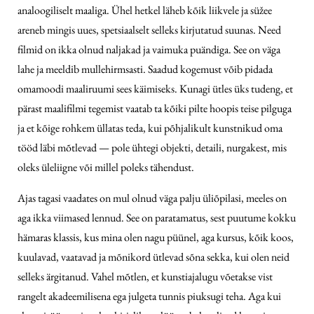
analoogiliselt maaliga. Ühel hetkel läheb kõik liikvele ja süžee
areneb mingis uues, spetsiaalselt selleks kirjutatud suunas. Need
filmid on ikka olnud naljakad ja vaimuka puändiga. See on väga
lahe ja meeldib mulle
hirmsasti. Saadud kogemust võib pidada
omamoodi maaliruumi sees käimiseks. Kunagi ütles üks tudeng, et
pärast maalifilmi tegemist vaatab ta kõiki pilte hoopis teise pilguga
ja et kõige rohkem üllatas teda, kui põhjalikult kunstnikud oma
tööd läbi mõtlevad — pole ühtegi objekti, detaili, nurgakest, mis
oleks üleliigne või millel poleks tähendust.
Ajas tagasi vaadates on mul olnud väga palju üliõpilasi, meeles on
aga ikka viimased lennud. See on paratamatus, sest puutume kokku
hämaras klassis, kus mina olen nagu püünel, aga kursus, kõik koos,
kuulavad, vaatavad ja mõnikord ütlevad sõna sekka, kui olen neid
selleks ärgitanud. Vahel mõtlen, et kunstiajalugu võetakse vist
rangelt akadeemilisena ega julgeta tunnis piuksugi teha. Aga kui