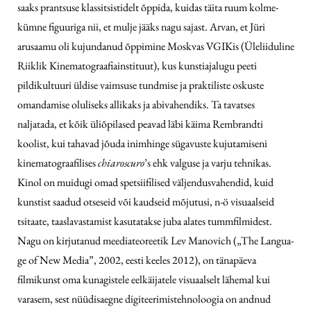
saaks prantsuse klassitsistidelt õppida, kuidas täita ruum kolme­
kümne figuuriga nii, et mulje jääks nagu sajast. Arvan, et Jüri
arusaamu oli kujundanud õppimine Moskvas VGIKis (Üleliiduline
Riiklik Kinematograafiainstituut), kus kunstiajalugu peeti
pildikultuuri üldise vaimsuse tundmise ja praktiliste oskuste
omandamise oluliseks allikaks ja abivahendiks. Ta tavatses
naljatada, et kõik üliõpilased peavad läbi käima Rembrandti
koolist, kui tahavad jõuda inimhinge sügavuste kujutamiseni
kinematograafilises
chiaroscuro
’s ehk valguse ja varju tehnikas.
Kinol on muidugi omad spetsiifilised väljendusvahendid, kuid
kunstist saadud otseseid või kaudseid mõjutusi, n-ö visuaalseid
tsitaate, taaslavastamist kasutatakse juba alates tummfilmidest.
Nagu on kirjutanud meediateoreetik Lev Manovich („The Langua­
ge of New Media”, 2002, eesti keeles 2012), on tänapäeva
filmikunst oma kunagistele eelkäijatele visuaalselt lähemal kui
varasem, sest nüüdisaegne digiteerimistehnoloogia on andnud