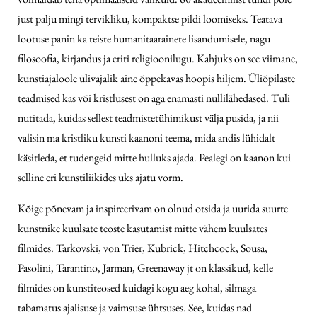
just palju mingi tervikliku, kompaktse pildi loomiseks. Teatava
lootuse panin ka teiste humanitaarainete lisandumisele, nagu
filosoofia, kirjandus ja eriti religioonilugu. Kahjuks on see viimane,
kunstiajaloole ülivajalik aine
õppekavas hoopis hiljem. Üliõpilaste
teadmised kas või kristlusest on aga enamasti nullilähedased. Tuli
nutitada, kuidas sellest teadmistetühimikust välja pusida, ja nii
valisin ma kristliku kunsti kaanoni teema, mida andis lühidalt
käsitleda, et tudengeid mitte hulluks ajada. Pealegi on kaanon kui
selline eri kunstiliikides üks ajatu vorm.
Kõige põnevam ja inspireerivam on olnud otsida ja uurida suurte
kunstnike kuulsate teoste kasutamist mitte vähem kuulsates
filmides. Tarkovski, von Trier, Kubrick, Hitchcock, Sousa,
Pasolini, Tarantino, Jarman, Greenaway jt on klassikud, kelle
filmides on kunstiteosed kuidagi kogu aeg kohal, silmaga
tabamatus ajalisuse ja vaimsuse ühtsuses. See, kuidas nad